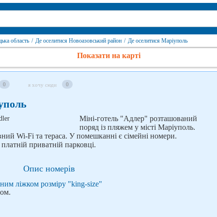
цька область
/
Де оселитися Новоазовський район
/
Де оселитися Маріуполь
Показати на карті
0
0
я хочу сюди
іуполь
Міні-готель "Адлер" розташований
поряд із пляжем у місті Маріуполь.
вний Wi-Fi та тераса. У помешканні є сімейні номери.
платній приватній парковці.
Опис номерів
им ліжком розміру "king-size"
ом.