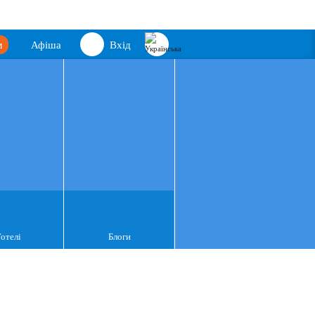
м
Афіша
Вхід
Готелі
Блоги