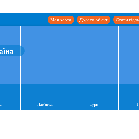
Моя карта
Додати об'єкт
Стати гідо
аїна
а
Пам'ятки
Тури