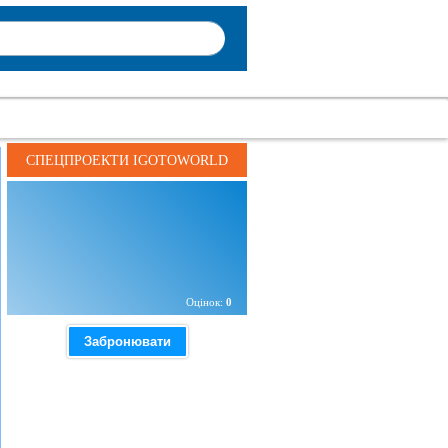
СПЕЦПРОЕКТИ IGOTOWORLD
Ціна
400 UAH
від
Оцінок:
0
Забронювати