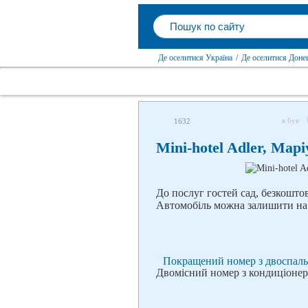
Де оселитися Україна
/
Де оселитися Доне
я був
1632
Mini-hotel Adler, Мар
До послуг гостей сад, безкошто
Автомобіль можна залишити на 
Покращений номер з двоспальн
Двомісний номер з кондиціонер