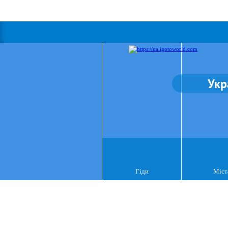
Укр
Гіди
Міст