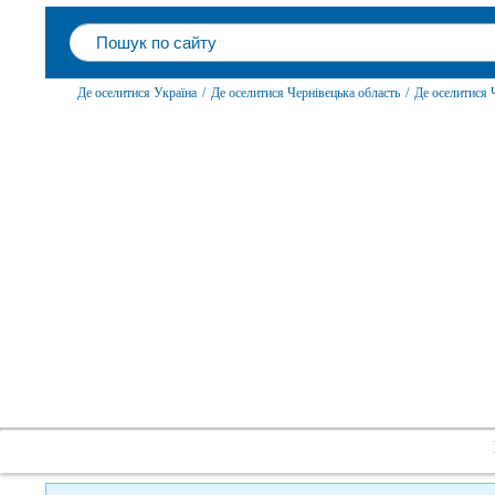
Де оселитися Україна
/
Де оселитися Чернівецька область
/
Де оселитися 
Слідкуйте за нами в
соцмережах