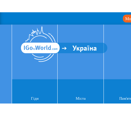
Мо
Україна
Гіди
Міста
Пам'ят