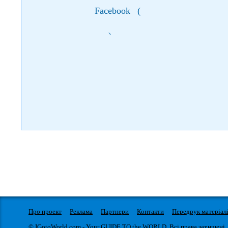
Facebook
(
)
Про проект
Реклама
Партнери
Контакти
Передрук матеріал
© IGotoWorld.com - Your GUIDE TO the WORLD. Всі права захищені.