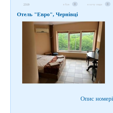
0
0
я був
я хочу сюди
2319
Отель "Евро", Чернівці
Опис номері