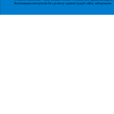
Копіювання матеріалів без дозволу адміністрації сайту заборонено.