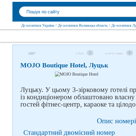
Де оселитися Україна
/
Де оселитися Волинська область
/
Де оселитися Л
1
0
я був
я хочу сюди
1697
MOJO Boutique Hotel, Луцьк
Луцьку. У цьому 3-зірковому готелі п
Слідкуйте за нами в
із кондиціонером облаштовано власну 
соцмережах
гостей фітнес-центр, караоке та цілодо
Опис номері
Стандартний двомісний номер