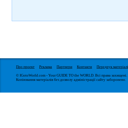
Про проект
Реклама
Партнери
Контакти
Передрук матеріал
© IGotoWorld.com - Your GUIDE TO the WORLD. Всі права захищені.
Копіювання матеріалів без дозволу адміністрації сайту заборонено.