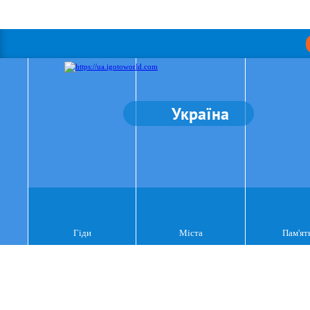
Україна
Гіди
Міста
Пам'ят