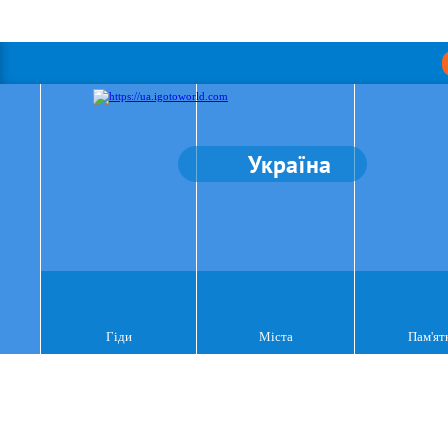
Україна
Гіди
Міста
Пам'ят