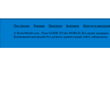
Про проект
Реклама
Партнери
Контакти
Передрук матеріал
© IGotoWorld.com - Your GUIDE TO the WORLD. Всі права захищені.
Копіювання матеріалів без дозволу адміністрації сайту заборонено.