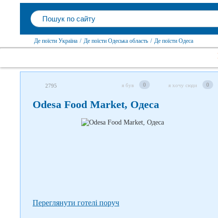
Де поїсти Україна
/
Де поїсти Одеська область
/
Де поїсти Одеса
Слідкуйте за нами в соцмережах
0
0
я був
я хочу сюди
2795
Odesa Food Market, Одеса
Переглянути готелі поруч