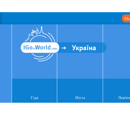
Мо
Україна
Гіди
Міста
Пам'ят