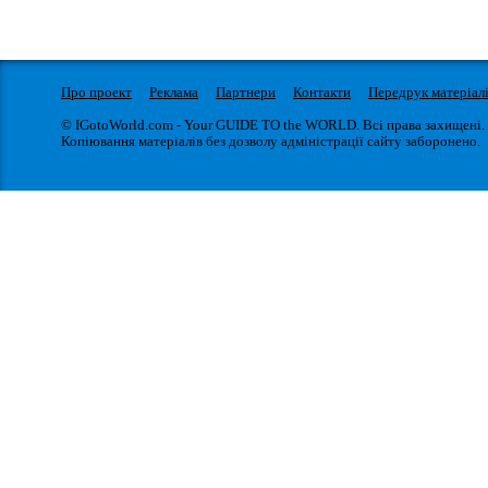
Про проект
Реклама
Партнери
Контакти
Передрук матеріал
© IGotoWorld.com - Your GUIDE TO the WORLD. Всі права захищені.
Копіювання матеріалів без дозволу адміністрації сайту заборонено.