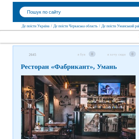
Де поїсти Україна
/
Де поїсти Черкаська область
/
Де поїсти Уманський ра
0
0
я був
я хочу сюди
2645
Ресторан «Фабрикант», Умань
Слідкуйте за нами в соцмережах