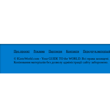
Про проект
Реклама
Партнери
Контакти
Передрук матеріал
© IGotoWorld.com - Your GUIDE TO the WORLD. Всі права захищені.
Копіювання матеріалів без дозволу адміністрації сайту заборонено.