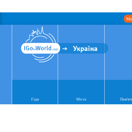
Мо
Україна
Гіди
Міста
Пам'ят