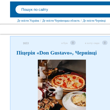
Де поїсти Україна
/
Де поїсти Чернівецька область
/
Де поїсти Чернівці
0
0
я був
я хочу сюди
1653
Піцерія «Don Gustavo», Чернівці
Слідкуйте за нами в соцмережах