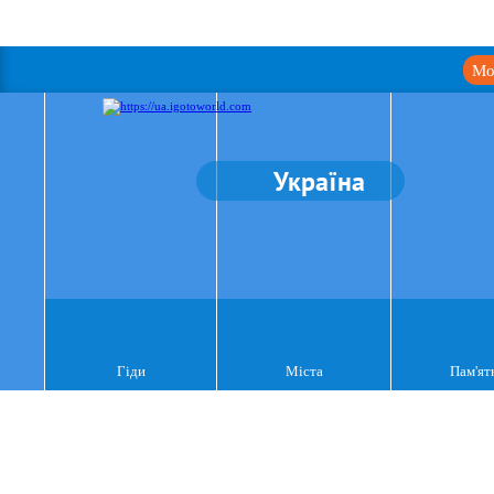
Мо
Україна
Гіди
Міста
Пам'ят