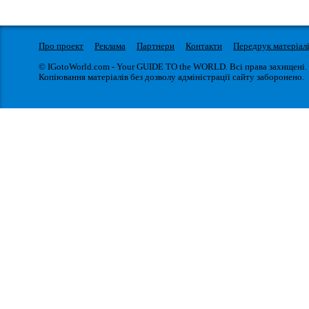
Про проект
Реклама
Партнери
Контакти
Передрук матеріал
© IGotoWorld.com - Your GUIDE TO the WORLD. Всі права захищені.
Копіювання матеріалів без дозволу адміністрації сайту заборонено.