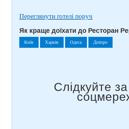
Переглянути готелі поруч
Як краще доїхати до Ресторан Pep
Київ
Харків
Одеса
Дніпро