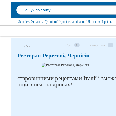
Де поїсти Україна
/
Де поїсти Чернігівська область
/
Де поїсти Чернігів
0
0
я був
я хочу сюди
1720
Ресторан Peperoni, Чернігів
Слідкуйте за нами в
соцмережах
старовинними рецептами Італії і змож
піци з печі на дровах!