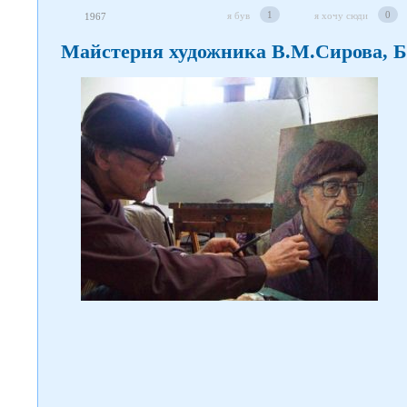
1
0
я був
я хочу сюди
1967
Майстерня художника В.М.Сирова, Б
Слідкуйте за нами в
соцмережах