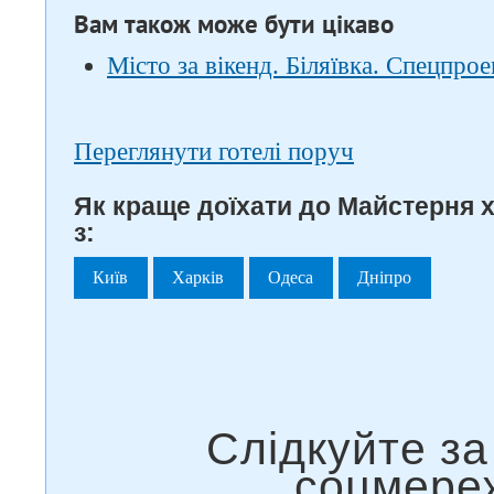
Вам також може бути цікаво
Місто за вікенд. Біляївка. Спецпрое
Переглянути готелі поруч
Як краще доїхати до Майстерня 
з:
Київ
Харків
Одеса
Дніпро