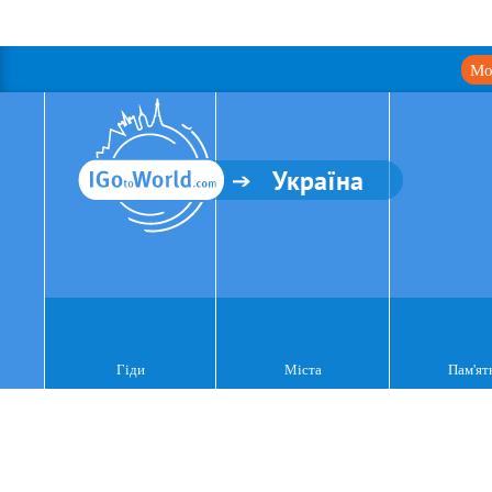
Мо
Україна
Гіди
Міста
Пам'ят