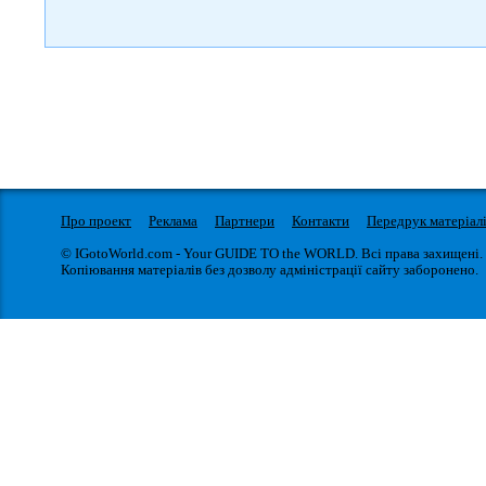
Про проект
Реклама
Партнери
Контакти
Передрук матеріал
© IGotoWorld.com - Your GUIDE TO the WORLD. Всі права захищені.
Копіювання матеріалів без дозволу адміністрації сайту заборонено.