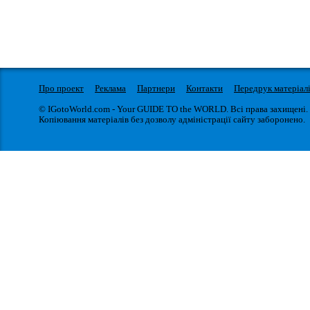
Про проект
Реклама
Партнери
Контакти
Передрук матеріал
© IGotoWorld.com - Your GUIDE TO the WORLD. Всі права захищені.
Копіювання матеріалів без дозволу адміністрації сайту заборонено.