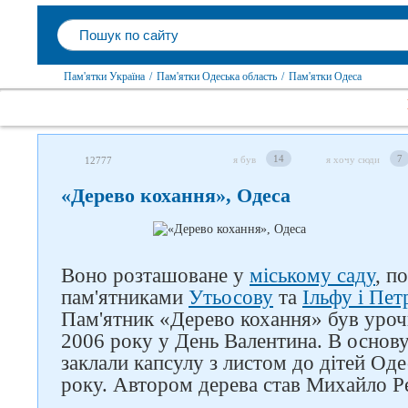
Пам'ятки Україна
/
Пам'ятки Одеська область
/
Пам'ятки Одеса
14
7
я був
я хочу сюди
12777
«Дерево кохання», Одеса
Воно розташоване у
міському саду
, п
пам'ятниками
Утьосову
та
Ільфу і Пет
Пам'ятник «Дерево кохання» був уроч
2006 року у День Валентина. В основ
заклали капсулу з листом до дітей Оде
року. Автором дерева став Михайло Р