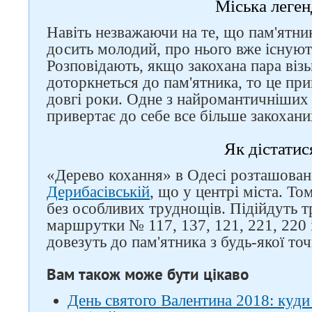
Міська леген
Навіть незважаючи на те, що пам'ятн
досить молодий, про нього вже існують
Розповідають, якщо закохана пара візь
доторкнеться до пам'ятника, то це при
довгі роки. Одне з найромантичніших
привертає до себе все більше закохани
Як дістатис
«Дерево кохання» в Одесі розташоване
Дерибасівській
, що у центрі міста. Т
без особливих труднощів. Підійдуть т
маршрутки № 117, 137, 121, 221, 220 і
довезуть до пам'ятника з будь-якої точ
Вам також може бути цікаво
День святого Валентина 2018: куди 