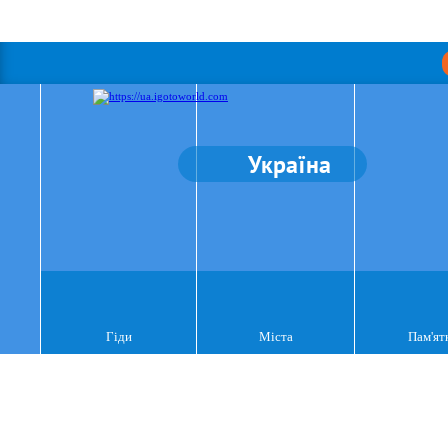
Україна
Гіди
Міста
Пам'ят