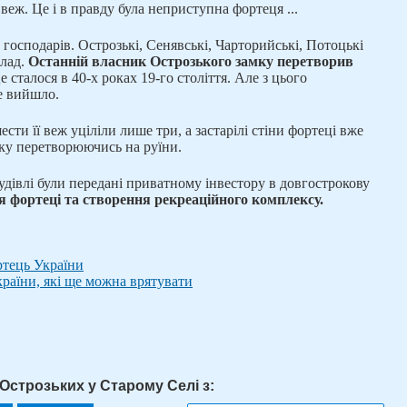
веж. Це і в правду була неприступна фортеця ...
х господарів. Острозькі, Сенявські, Чарторийські, Потоцькі
 лад.
Останній власник Острозького замку перетворив
 сталося в 40-х роках 19-го століття. Але з цього
е вийшло.
ести її веж уціліли лише три, а застарілі стіни фортеці вже
ьку перетворюючись на руїни.
удівлі були передані приватному інвестору в довгострокову
я фортеці та створення рекреаційного комплексу.
ртець України
раїни, які ще можна врятувати
Острозьких у Старому Селі з: