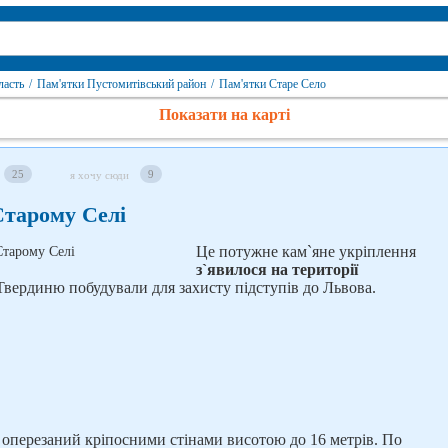
ласть
/
Пам'ятки Пустомитівський район
/
Пам'ятки Старе Село
Показати на карті
25
9
я хочу сюди
Старому Селі
Це потужне кам`яне укріплення
з`явилося на території
вердиню побудували для захисту підступів до Львова.
в оперезаний кріпосними стінами висотою до 16 метрів. По