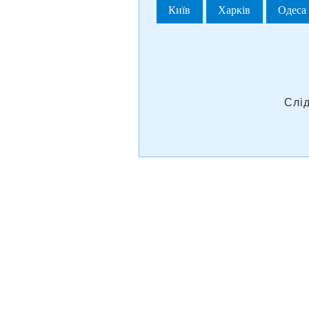
Київ
Харків
Одеса
Слі