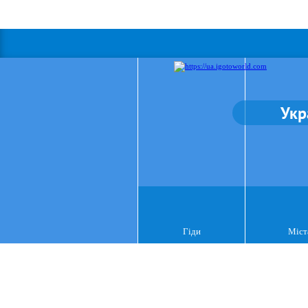
Укр
Гіди
Міст