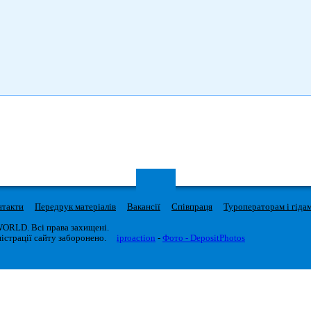
нтакти
Передрук матеріалів
Вакансії
Співпраця
Туроператорам і гіда
WORLD. Всі права захищені.
істрації сайту заборонено.
iproaction
-
Фото - DepositPhotos