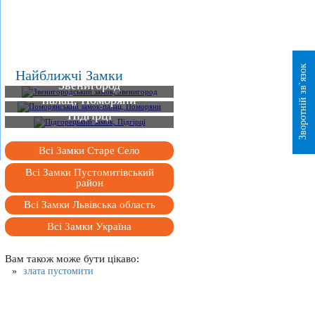
Зворотній зв`язок
Звенигородський замок,
Найближчі Замки
Звенигород
Поморянський замок-
палац, Поморяни
Підгорецький замок,
Підгірці
Всі Замки Старе Село
Всі Замки Пустомитівський
район
Всі Замки Львівська область
Всі Замки Україна
Вам також може бути цікаво:
злата пустомити