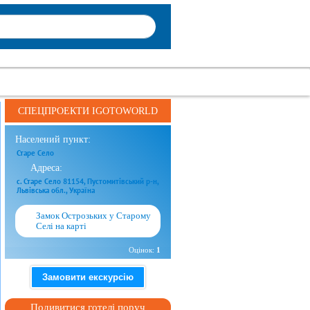
СПЕЦПРОЕКТИ IGOTOWORLD
Населений пункт:
Старе Село
Адреса:
с. Старе Село 81154, Пустомитівський р-н,
Львівська обл., Україна
Замок Острозьких у Старому
Селі на карті
Оцінок:
1
Замовити екскурсію
Подивитися готелі поруч