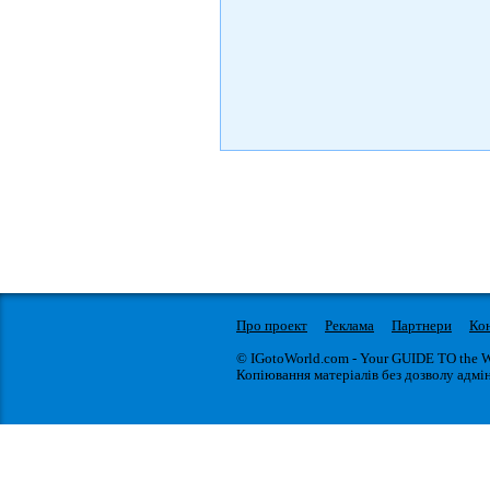
Про проект
Реклама
Партнери
Ко
© IGotoWorld.com - Your GUIDE TO the 
Копіювання матеріалів без дозволу адмін