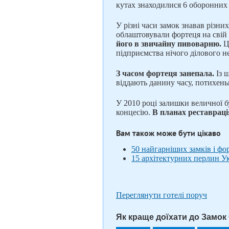
кутах знаходилися 6 оборонних 
У різні часи замок знавав різни
облаштовували фортеця на свій
його в звичайну пивоварню.
Це
підприємства нічого ділового н
З часом фортеця занепала.
Із ш
віддають данину часу, потихен
У 2010 році залишки величної б
концесію.
В планах реставраці
Вам також може бути цікаво
50 найгарніших замків і фо
15 архітектурних перлин Ук
Переглянути готелі поруч
Як краще доїхати до Замок 