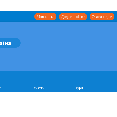
Моя карта
Додати об'єкт
Стати гідом
аїна
а
Пам'ятки
Тури