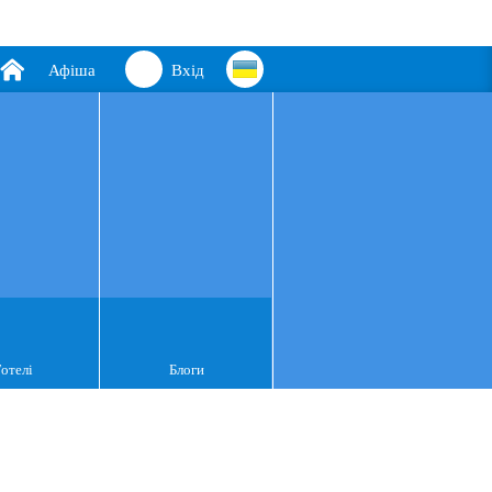
Афіша
Вхід
Готелі
Блоги