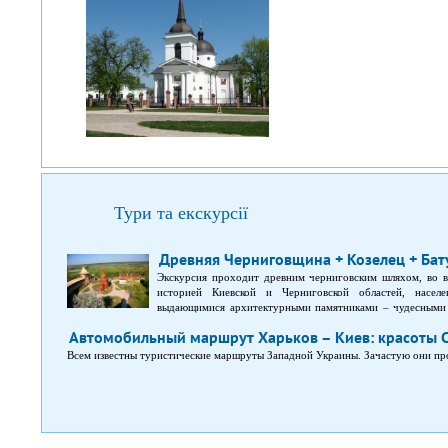
Тури та екскурсії
Древняя Черниговщина + Козелец + Бат
Экскурсия проходит древним черниговским шляхом, во в
историей Киевской и Черниговской областей, насел
выдающимися архитектурными памятниками – чудесными 
событий и биографиями великих людей, уроженцев этого к
Автомобильный маршрут Харьков – Киев: красоты
Всем известны туристические маршруты Западной Украины. Зачастую они про