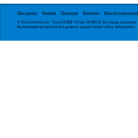
Про проект
Реклама
Партнери
Контакти
Передрук матеріал
© IGotoWorld.com - Your GUIDE TO the WORLD. Всі права захищені.
Копіювання матеріалів без дозволу адміністрації сайту заборонено.