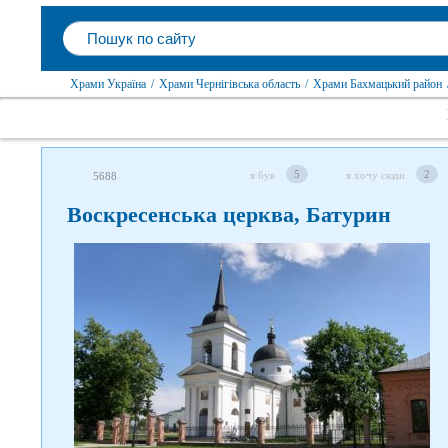
Храми Україна
/
Храми Чернігівська область
/
Храми Бахмацький район
5
2
я був
я хочу сюди
5688
Воскресенська церква, Батурин
Слідкуйте за нами в
соцмережах