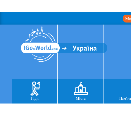
Мо
Україна
Гіди
Міста
Пам'ят