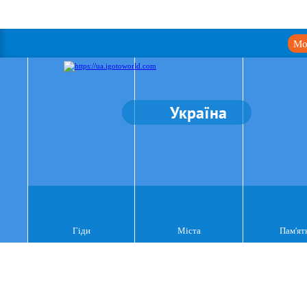
Мо
Україна
Гіди
Міста
Пам'ят