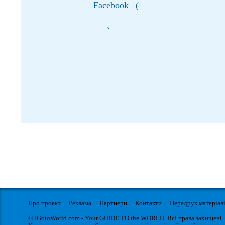
Facebook
(
)
Про проект
Реклама
Партнери
Контакти
Передрук матеріал
© IGotoWorld.com - Your GUIDE TO the WORLD. Всі права захищені.