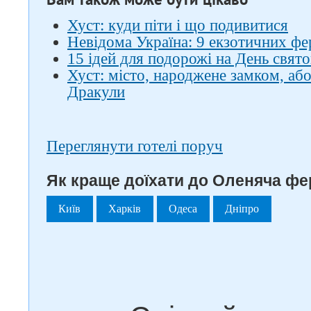
Хуст: куди піти і що подивитися
Невідома Україна: 9 екзотичних ф
15 ідей для подорожі на День свят
Хуст: місто, народжене замком, або
Дракули
Переглянути готелі поруч
Як краще доїхати до Оленяча фе
Київ
Харків
Одеса
Дніпро