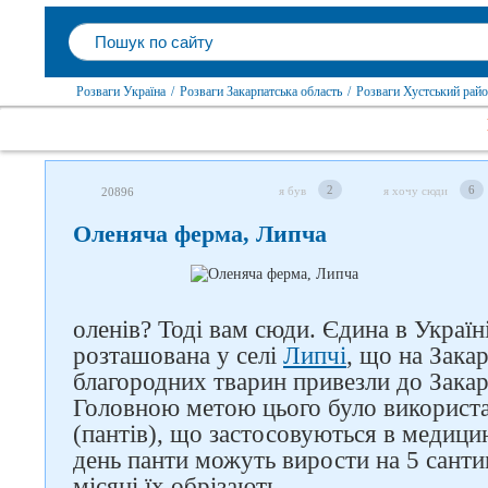
Розваги Україна
/
Розваги Закарпатська область
/
Розваги Хустський рай
2
6
я був
я хочу сюди
20896
Оленяча ферма, Липча
оленів? Тоді вам сюди. Єдина в Украї
розташована у селі
Липчі
, що на Зака
благородних тварин привезли до Закарп
Головною метою цього було використа
(пантів), що застосовуються в медицин
день панти можуть вирости на 5 санти
місяці їх обрізають.