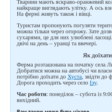
Тварини мають яскраво-оранжевий кол
найкраще виглядають улітку. А ось вз
На фермі живуть також і вівці.
Туристам пропонують погуляти терито
можна тільки через огорожу. Зате доз
сухарями, це для них улюблені ласощі
двічі на день – уранці та ввечері.
Як доїхати
Ферма розташована на початку села Л
Добратися можна на автобусі чи власн
потрібно доїхати до
Хуста
, звідти до 
Дорога проходить через село
Ізу
.
Час роботи
: понеділок – субота із 9:0
вихідний.
Вам також може бути цікаво