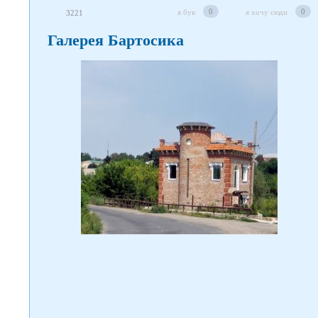
Слідкуйте за нами в соцмережах
0
0
я був
я хочу сюди
3221
Галерея Бартосика