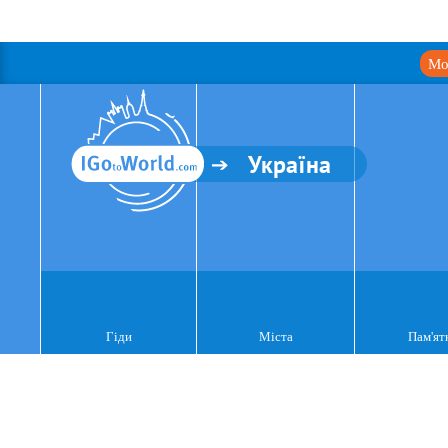
Мо
Україна
Гіди
Міста
Пам'ят