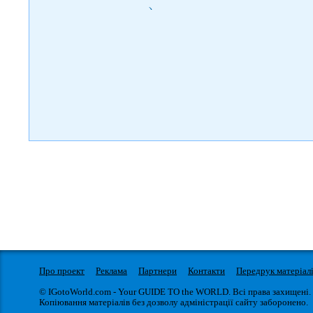
)
Про проект
Реклама
Партнери
Контакти
Передрук матеріал
© IGotoWorld.com - Your GUIDE TO the WORLD. Всі права захищені.
Копіювання матеріалів без дозволу адміністрації сайту заборонено.