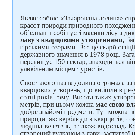
Являє собою «Зачарована долина» спр
красот природи природного походжен
Слідкуйте за нами в
соцмережах
об`єднав в собі густі масиви лісу з д
лаву з кварцовими утвореннями,
баг
гірськими озерами. Все це скарб офіц
державного значення в 1978 році. Заг
перевищує 150 гектар, знаходиться він
улюбленим місцем туристів.
Своє такого назва долина отримала з
кварцових утворень, що вийшли в резу
сотні років тому. Висота таких утворе
метрів, при цьому кожна
має свою вл
добре знайомі предмети. Тут можна по
природи, як: верблюди з кварцитів, сок
людина-велетень, а також водоспад. К
створений вулканом з лави, застиглої 