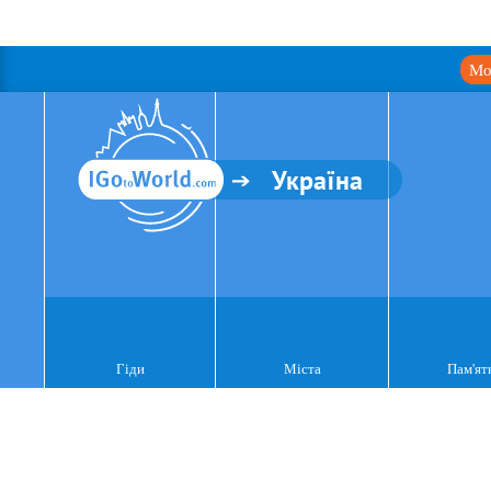
Мо
Україна
Гіди
Міста
Пам'ят