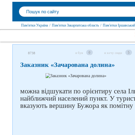
Пам'ятки Україна
/
Пам'ятки Закарпатська область
/
Пам'ятки Іршавський
0
5
я був
я хочу сюди
8738
Заказник «Зачарована долина»
можна відшукати по орієнтиру села І
найближчий населений пункт. У тури
вказують вершину Бужора як помітну т