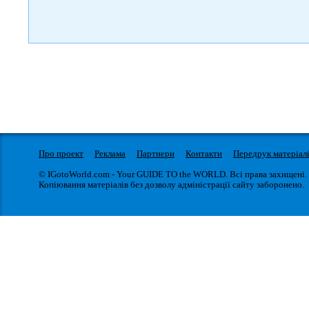
Про проект
Реклама
Партнери
Контакти
Передрук матеріал
© IGotoWorld.com - Your GUIDE TO the WORLD. Всі права захищені.
Копіювання матеріалів без дозволу адміністрації сайту заборонено.