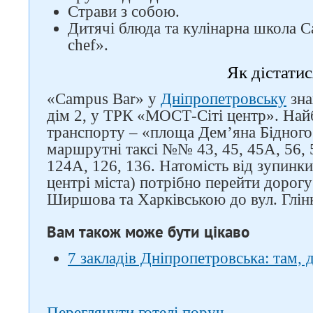
Страви з собою.
Дитячі блюда та кулінарна школа Ca
сhef».
Як дістатис
«Campus Bar» у
Дніпропетровську
зна
дім 2, у ТРК «МОСТ-Сіті центр». Най
транспорту – «площа Дем’яна Бідного»
маршрутні таксі №№ 43, 45, 45A, 56, 5
124А, 126, 136. Натомість від зупинки
центрі міста) потрібно перейти дорог
Ширшова та Харківською до вул. Глін
Вам також може бути цікаво
7 закладів Дніпропетровська: там, 
Переглянути готелі поруч