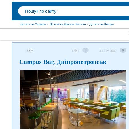
Де поїсти Україна
/
Де поїсти Дніпра область
/
Де поїсти Дніпро
0
0
я був
я хочу сюди
8329
Campus Bar, Дніпропетровськ