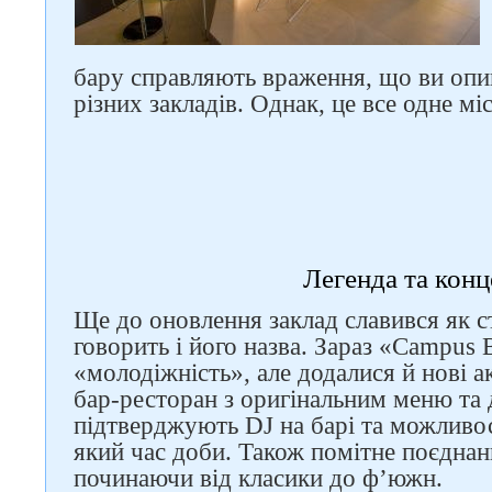
бару справляють враження, що ви опи
різних закладів. Однак, це все одне міс
Легенда та конц
Ще до оновлення заклад славився як с
говорить і його назва. Зараз «Campus 
«молодіжність», але додалися й нові а
бар-ресторан з оригінальним меню та
підтверджують DJ на барі та можливос
який час доби. Також помітне поєднанн
починаючи від класики до ф’южн.