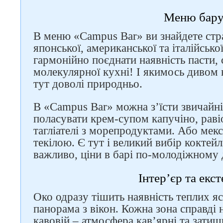
Меню бар
В меню «Campus Bar» ви знайдете стра
японської, американської та італійської
гармонійно поєднати наявність пасти, 
молекулярної кухні! І якимось дивом 
тут доволі природньо.
В «Campus Bar» можна з’їсти звичайні 
поласувати крем-супом капучіно, раві
тагліателі з морепродуктами. Або мек
Слідкуйте за нами в
текілою. Є тут і великий вибір коктейл
соцмережах
важливо, ціни в барі по-молодіжному 
Інтер’єр та екст
Око одразу тішить наявність теплих яс
панорама з вікон. Кожна зона справді 
кавовій – атмосфера кав’ярні та затиш