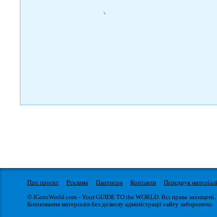
)
Про проект
Реклама
Партнери
Контакти
Передрук матеріал
© IGotoWorld.com - Your GUIDE TO the WORLD. Всі права захищені.
Копіювання матеріалів без дозволу адміністрації сайту заборонено.