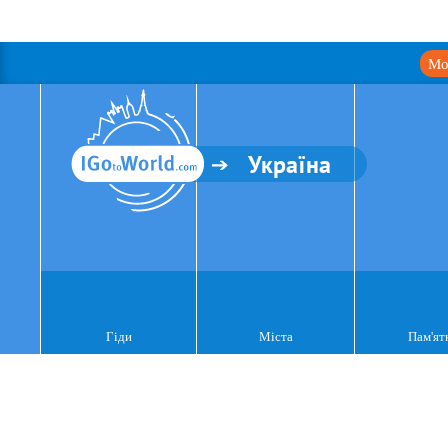
Мо
Україна
Гіди
Міста
Пам'ят