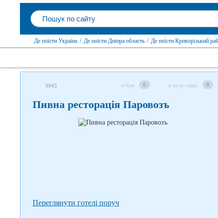
Де поїсти Україна
/
Де поїсти Дніпра область
/
Де поїсти Криворізький ра
Слідкуйте за нами в соцмережах
0
0
я був
я хочу сюди
3043
Пивна ресторація Паровозъ
Переглянути готелі поруч