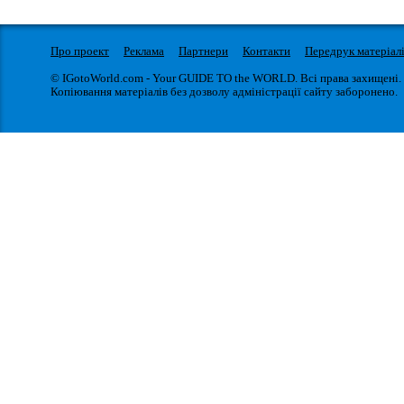
Про проект
Реклама
Партнери
Контакти
Передрук матеріал
© IGotoWorld.com - Your GUIDE TO the WORLD. Всі права захищені.
Копіювання матеріалів без дозволу адміністрації сайту заборонено.