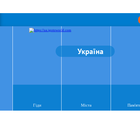
Україна
Гіди
Міста
Пам'ят