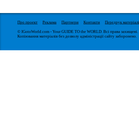
Про проект
Реклама
Партнери
Контакти
Передрук матеріал
© IGotoWorld.com - Your GUIDE TO the WORLD. Всі права захищені.
Копіювання матеріалів без дозволу адміністрації сайту заборонено.