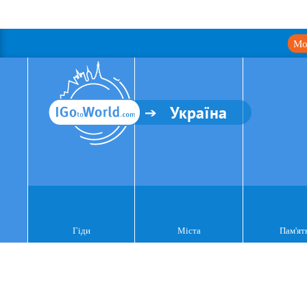
Мо
Україна
Гіди
Міста
Пам'ят