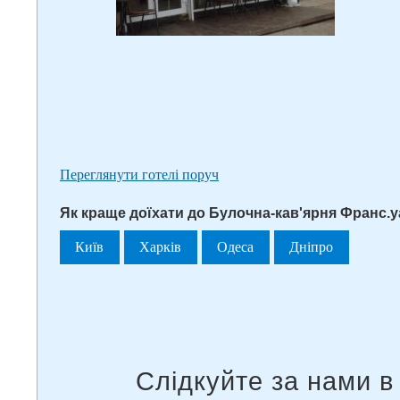
Переглянути готелі поруч
Як краще доїхати до Булочна-кав'ярня Франс.уа
Київ
Харків
Одеса
Дніпро