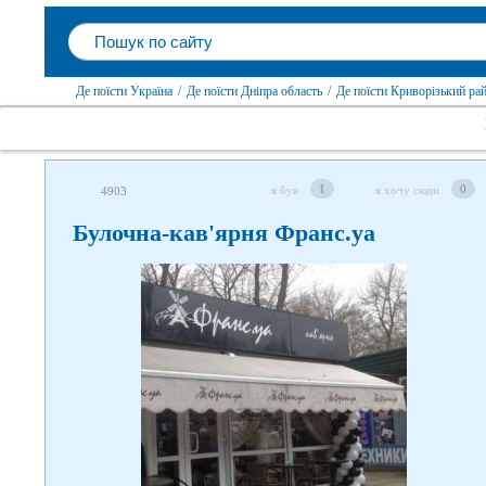
Де поїсти Україна
/
Де поїсти Дніпра область
/
Де поїсти Криворізький ра
1
0
я був
я хочу сюди
4903
Булочна-кав'ярня Франс.уа
Слідкуйте за нами в соцмережах