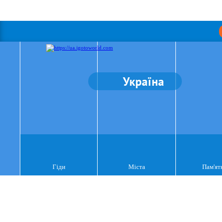
Україна
Гіди
Міста
Пам'ят