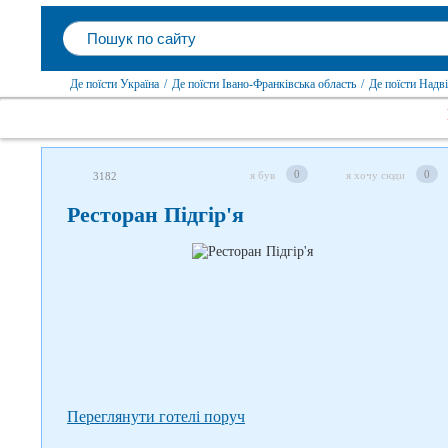
Де поїсти Україна
/
Де поїсти Івано-Франківська область
/
Де поїсти Надв
Слідкуйте за нами в соцмережах
0
0
я був
я хочу сюди
3182
Ресторан Підгір'я
Переглянути готелі поруч