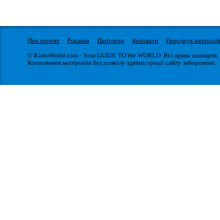
Про проект
Реклама
Партнери
Контакти
Передрук матеріал
© IGotoWorld.com - Your GUIDE TO the WORLD. Всі права захищені.
Копіювання матеріалів без дозволу адміністрації сайту заборонено.