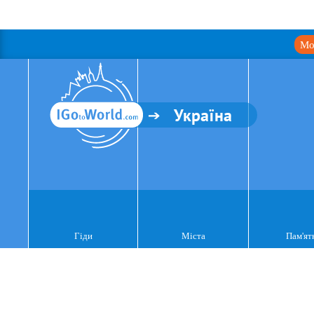
Мо
Україна
Гіди
Міста
Пам'ят