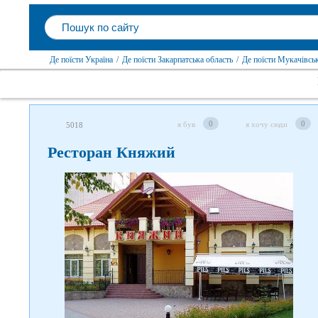
Де поїсти Україна
/
Де поїсти Закарпатська область
/
Де поїсти Мукачівсь
0
0
я був
я хочу сюди
5018
Ресторан Княжий
Слідкуйте за нами в соцмережах