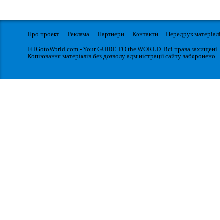
Про проект
Реклама
Партнери
Контакти
Передрук матеріал
© IGotoWorld.com - Your GUIDE TO the WORLD. Всі права захищені.
Копіювання матеріалів без дозволу адміністрації сайту заборонено.