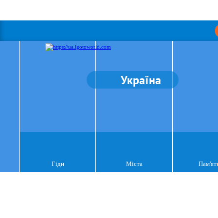
Україна
Гіди
Міста
Пам'ят