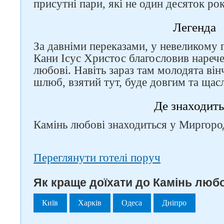
присутні пари, які не один десяток ро
Легенда
За давніми переказами, у невеликому 
Кани Ісус Христос благословив нареч
любові. Навіть зараз там молодята він
шлюб, взятий тут, буде довгим та щас
Де знаходить
Камінь любові знаходиться у Миргород
Переглянути готелі поруч
Як краще доїхати до Камінь любо
Київ
Харків
Одеса
Дніпро