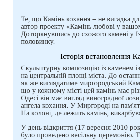
Те, що Камінь кохання – не вигадка дл
автор проекту «Камінь любові у вашо
Доторкнувшись до схожого камені у Із
половинку.
Слідкуйте за нами в
Історія встановлення К
соцмережах
Скульптурну композицію із каменем із
на центральній площі міста. До останн
як же виглядатиме миргородський Камі
що у кожному місті цей камінь має рі
Одесі він має вигляд виноградної лози
ангела кохання. У Миргороді на пам'я
На колоні, де лежить камінь, викарбува
У день відкриття (17 вересня 2010 ро
було проведено весільну церемонію. Т