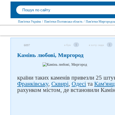
Пам'ятки Україна
/
Пам'ятки Полтавська область
/
Пам'ятки Миргородсь
1
1
я був
я хочу сюди
6097
Камінь любові, Миргород
країни таких каменів привезли 25 шту
Франківську
,
Сквирі
,
Одесі
та
Кам'янц
рахунком містом, де встановили Камін