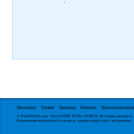
)
Про проект
Реклама
Партнери
Контакти
Передрук матеріал
© IGotoWorld.com - Your GUIDE TO the WORLD. Всі права захищені.
Копіювання матеріалів без дозволу адміністрації сайту заборонено.