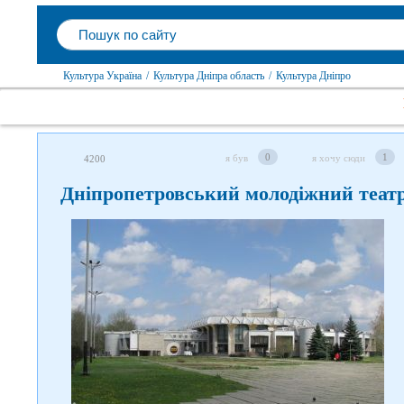
Культура Україна
/
Культура Дніпра область
/
Культура Дніпро
0
1
я був
я хочу сюди
4200
Дніпропетровський молодіжний теат
Слідкуйте за нами в соцмережах