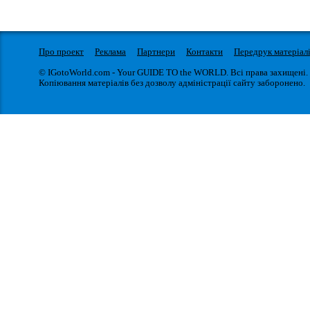
Про проект
Реклама
Партнери
Контакти
Передрук матеріал
© IGotoWorld.com - Your GUIDE TO the WORLD. Всі права захищені.
Копіювання матеріалів без дозволу адміністрації сайту заборонено.