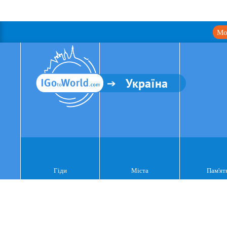
Мо
Україна
Гіди
Міста
Пам'ят