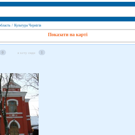
область
/
Культура Чернігів
Показати на карті
0
1
я хочу сюди