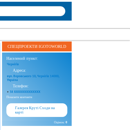
СПЕЦПРОЕКТИ IGOTOWORLD
Населений пункт:
Чернігів
Адреса:
вул. Воровського 10, Чернігів 14000,
Україна
Телефон:
+
38 XXXXXXXXXXXXX
Показати контакти
Галерея Круті Сходи на
карті
Оцінок:
0