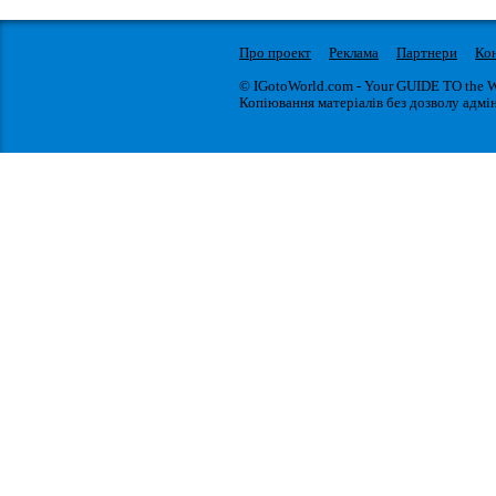
Про проект
Реклама
Партнери
Ко
© IGotoWorld.com - Your GUIDE TO the 
Копіювання матеріалів без дозволу адмін