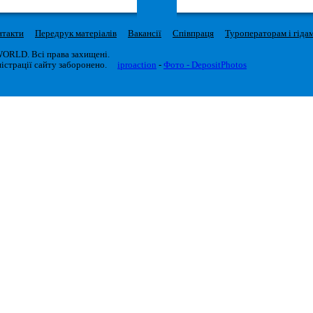
нтакти
Передрук матеріалів
Вакансії
Співпраця
Туроператорам і гіда
WORLD. Всі права захищені.
істрації сайту заборонено.
iproaction
-
Фото - DepositPhotos