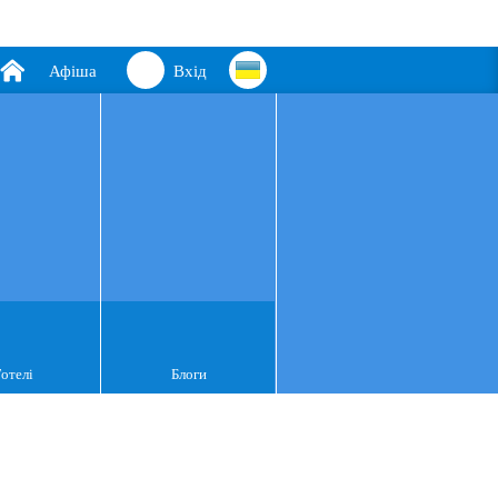
Афіша
Вхід
Готелі
Блоги