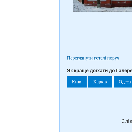
Переглянути готелі поруч
Як краще доїхати до Галере
Київ
Харків
Одеса
Слі