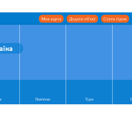
Моя карта
Додати об'єкт
Стати гідом
аїна
а
Пам'ятки
Тури