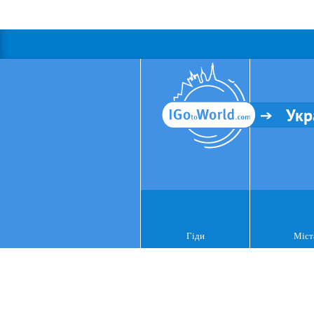
Укр
Гіди
Міст