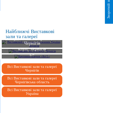
Зворотній зв`язок
Найближчі Виставкові
Виставковий зал спілки
зали та галереї
художників України,
Чернігів
Виставковий зал Арт-
клуб, Чернігів
Картинна галерея «Art
L»
Всі Виставкові зали та галереї
Чернігів
Всі Виставкові зали та галереї
Чернігівська область
Всі Виставкові зали та галереї
Україна