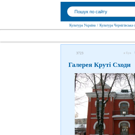
Культура Україна
/
Культура Чернігівська 
я був
3723
Галерея Круті Сходи