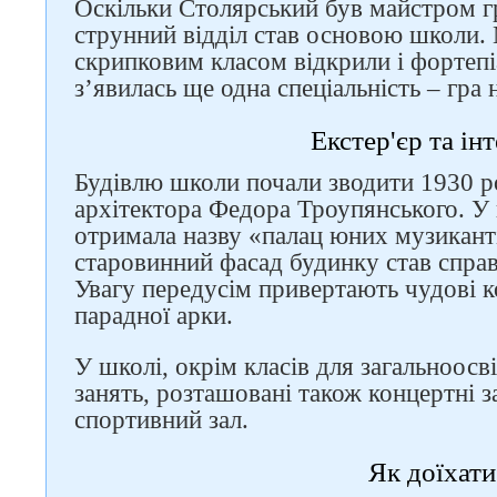
Оскільки Столярський був майстром гр
струнний відділ став основою школи.
скрипковим класом відкрили і фортепі
з’явилась ще одна спеціальність – гра 
Екстер'єр та інт
Будівлю школи почали зводити 1930 р
архітектора Федора Троупянського. У 
отримала назву «палац юних музикант
старовинний фасад будинку став спра
Увагу передусім привертають чудові ко
парадної арки.
У школі, окрім класів для загальноосв
занять, розташовані також концертні за
спортивний зал.
Як доїхати