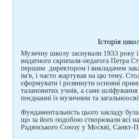
Історія шко
Музичну школу заснували 1933 року і 
видатного скрипаля-педагога Петра Ст
першим директором і викладачем закл
ім'я, і часто жартував на цю тему. Ст
сформувати і розвинути основні прин
талановитих учнів, а саме шліфування
Слідкуйте за нами в
поєднанні із музичним та загальноосв
соцмережах
Фундаментальність цього закладу була
що за його подобою створювали всі н
Радянського Союзу у Москві, Санкт-Пе