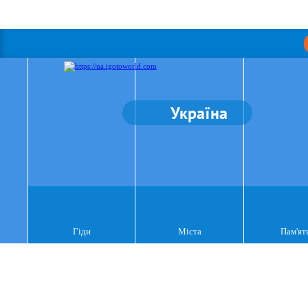
Україна
Гіди
Міста
Пам'ят