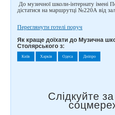
До музичної школи-інтернату імені П
дістатися на маршрутці №220А від за
Переглянути готелі поруч
Як краще доїхати до Музична шко
Столярського з:
Київ
Харків
Одеса
Дніпро