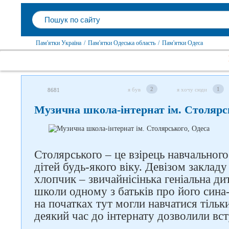
Пам'ятки Україна
/
Пам'ятки Одеська область
/
Пам'ятки Одеса
2
1
я був
я хочу сюди
8681
Музична школа-інтернат ім. Столярс
Столярського – це взірець навчальног
дітей будь-якого віку. Девізом заклад
хлопчик – звичайнісінька геніальна ди
школи одному з батьків про його сина
на початках тут могли навчатися тільк
деякий час до інтернату дозволили вст