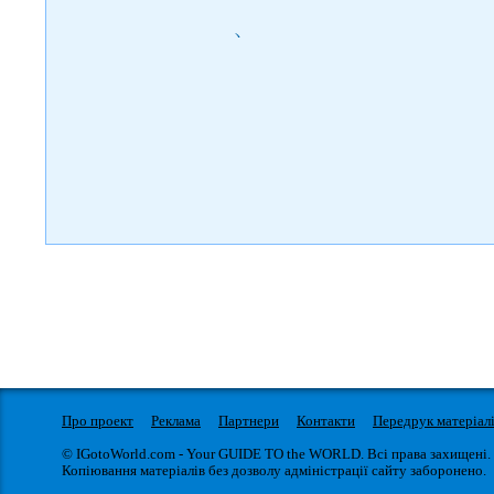
)
Про проект
Реклама
Партнери
Контакти
Передрук матеріал
© IGotoWorld.com - Your GUIDE TO the WORLD. Всі права захищені.
Копіювання матеріалів без дозволу адміністрації сайту заборонено.