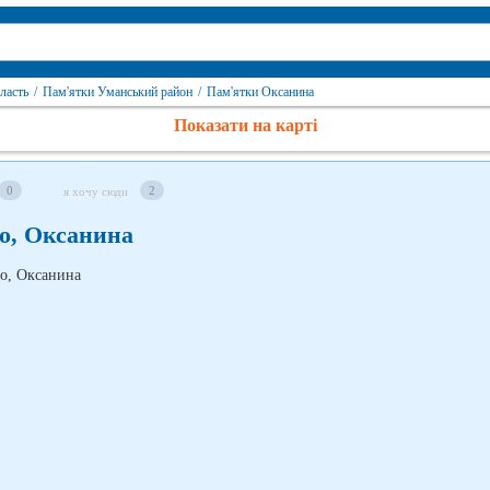
ласть
/
Пам'ятки Уманський район
/
Пам'ятки Оксанина
Показати на карті
0
2
я хочу сюди
о, Оксанина