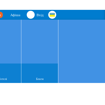
м
Афіша
Вхід
Готелі
Блоги