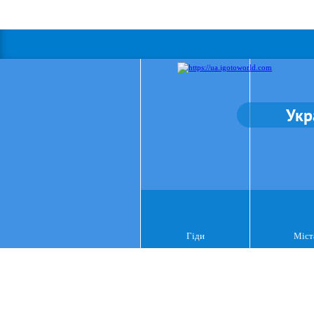
Укр
Гіди
Міст