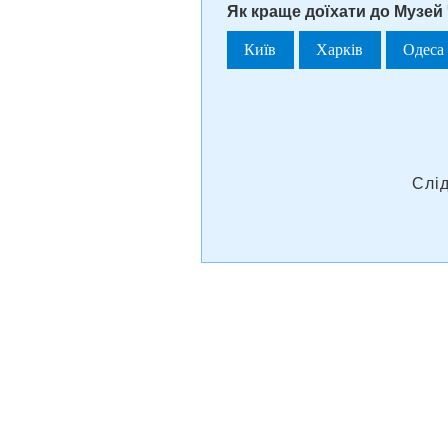
Як краще доїхати до Музей
Київ
Харків
Одеса
Слі