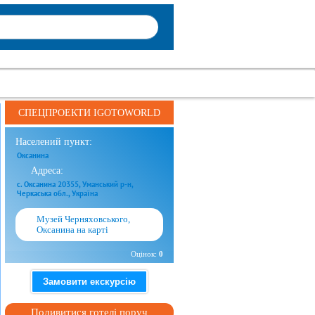
СПЕЦПРОЕКТИ IGOTOWORLD
Населений пункт:
Оксанина
Адреса:
с. Оксанина 20355, Уманський р-н,
Черкаська обл., Україна
Музей Черняховського,
Оксанина на карті
Оцінок:
0
Замовити екскурсію
Подивитися готелі поруч