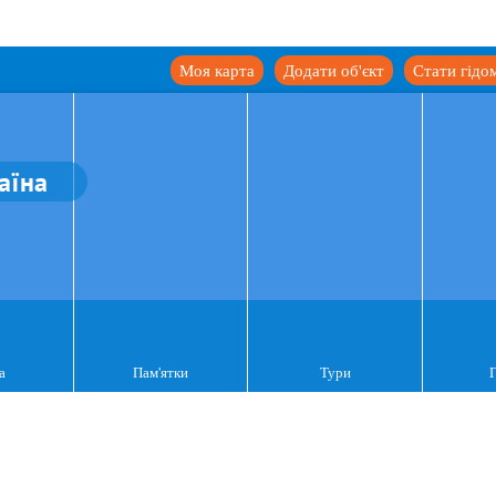
Моя карта
Додати об'єкт
Стати гідо
аїна
а
Пам'ятки
Тури