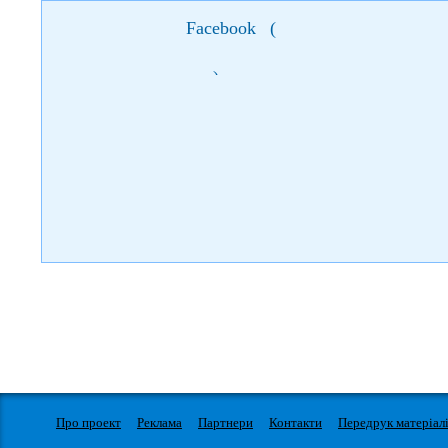
Facebook
(
)
Про проект
Реклама
Партнери
Контакти
Передрук матеріал