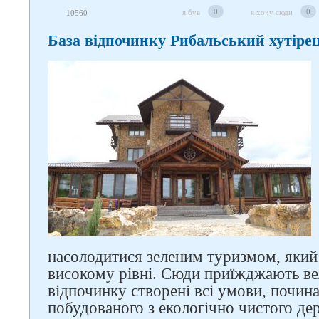
0
0
я був
я хочу сюди
10560
База відпочинку Рибальський хутіре
насолодитися зеленим туризмом, який
високому рівні. Сюди приїжджають вел
відпочинку створені всі умови, почин
побудованого з екологічно чистого де