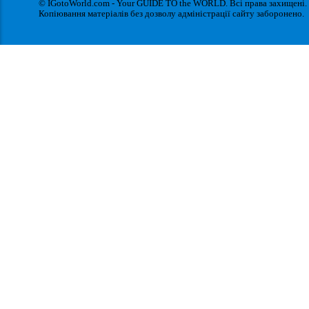
© IGotoWorld.com - Your GUIDE TO the WORLD. Всі права захищені.
Копіювання матеріалів без дозволу адміністрації сайту заборонено.