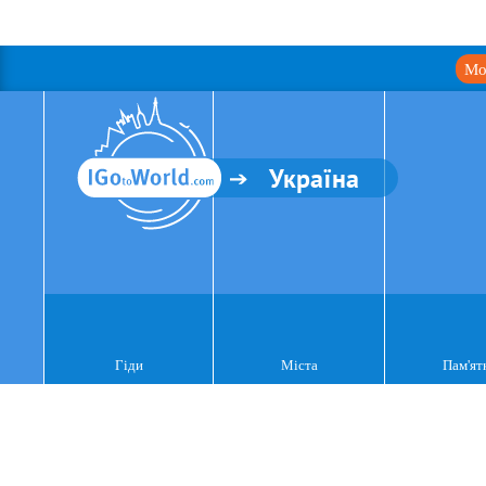
Мо
Україна
Гіди
Міста
Пам'ят