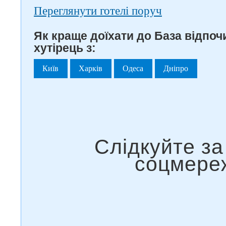
Переглянути готелі поруч
Як краще доїхати до База відпо
хутірець з:
Київ
Харків
Одеса
Дніпро