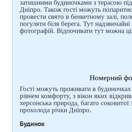
затишними будиночками з терасою під 
Дніпро. Також гості можуть попаритися
провести свято в бенкетному залі, по
погуляти біля берега. Тут надзвичайні
фотографій. Відпочивати тут можна ці
Номерний ф
Гості можуть проживати в будиночках 
Слідкуйте за нами в
рівнем комфорту, з вікон яких відкри
соцмережах
херсонська природа, багато соковитої з
прохолода річки Дніпро.
Будинок