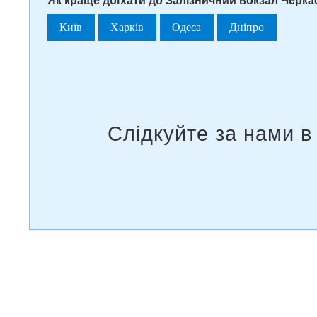
Як краще доїхати до Залізничний вокзал Черкас
Київ
Харків
Одеса
Дніпро