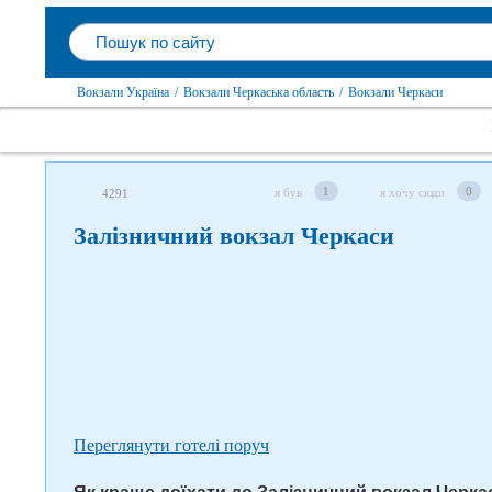
Вокзали Україна
/
Вокзали Черкаська область
/
Вокзали Черкаси
Слідкуйте за нами в соцмережах
1
0
я був
я хочу сюди
4291
Залізничний вокзал Черкаси
Переглянути готелі поруч