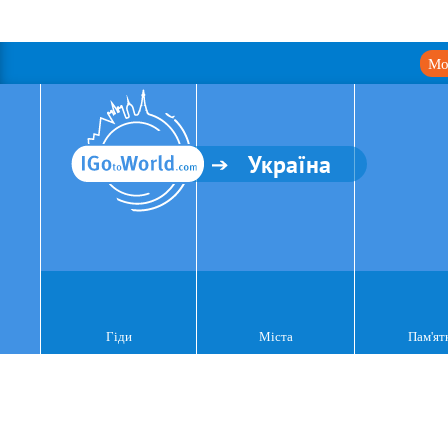
Мо
Україна
Гіди
Міста
Пам'ят