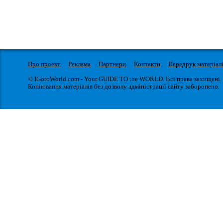
Про проект
Реклама
Партнери
Контакти
Передрук матеріал
© IGotoWorld.com - Your GUIDE TO the WORLD. Всі права захищені.
Копіювання матеріалів без дозволу адміністрації сайту заборонено.