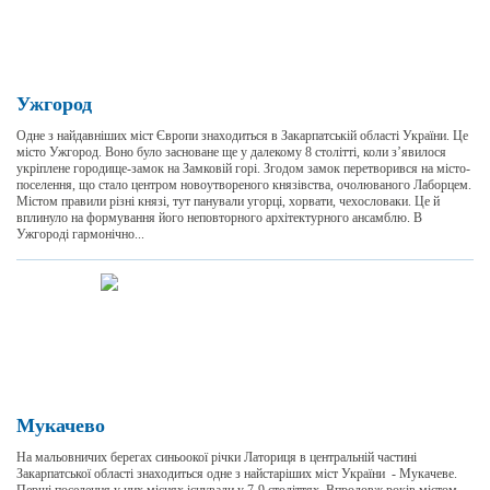
Ужгород
Одне з найдавніших міст Європи знаходиться в Закарпатській області України. Це
місто Ужгород. Воно було засноване ще у далекому 8 столітті, коли з’явилося
укріплене городище-замок на Замковій горі. Згодом замок перетворився на місто-
поселення, що стало центром новоутвореного князівства, очолюваного Лаборцем.
Містом правили різні князі, тут панували угорці, хорвати, чехословаки. Це й
вплинуло на формування його неповторного архітектурного ансамблю. В
Ужгороді гармонічно...
Мукачево
На мальовничих берегах синьоокої річки Латориця в центральній частині
Закарпатської області знаходиться одне з найстаріших міст України - Мукачеве.
Перші поселення у цих місцях існували у 7-9 століттях. Впродовж років містом