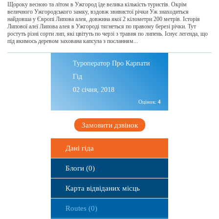
Щороку весною та літом в Ужгород їде велика кількість туристів. Окрім
величного Ужгородського замку, вздовж звивистої річки Уж знаходиться
найдовша у Європі Липова алея, довжина якої 2 кілометри 200 метрів. Історія
Липової алеї Липова алея в Ужгороді тягнеться по правому березі річки. Тут
ростуть різні сорти лип, які цвітуть по черзі з травня по липень. Існує легенда, що
під якимось деревом захована капсула з посланням...
Туроператор Про Карпати
Гід
02 січня, 2018
Оцінок:
4
Замовити дзвінок
Дані гіда
Блоги (0)
Карта відвіданих місць
Routes (0)