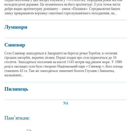
володіли різні держави. Це позначилось на його архітектурі. З усіх точок міста
добре видно архітектурну домінанту – замок «Паланок». Середньовічні башти
замку прикрашають верхівку самотньої гори вулканічного походження, на...
Лумшори
Синевир
Село Синевир знаходиться в Закарпатті на берегах річки Теребля, в оточенні
гірських пагорбів, вкритих лісами. Перші згадки про село відносяться до 16
століття. Знаходиться поселення на висоті 1145 метрів над рівнем моря. У 1989
році в околицях села було створено Національний парк « Синевир », його площа
становить 43 га. Там же знаходяться знамениті болота Глуханя і Замшатка,
мальовничі...
Пилипець
Усі
Пам`яткам: