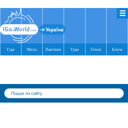
☰
Україна
Гіди
Міста
Пам'ятки
Тури
Готелі
Блоги