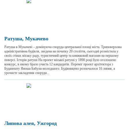
Ратуша, Мукачево
Ратуша в Мукачеві – домінуюча споруда центральної площі міста. Триповерхова
адміністративна будівля, зведена на початку 20 століття, сьогодні розмістила у
своїх стінах міську раду, туристичний центр та книжковий магазин на першому
поверсі. Історія ратуші На проект міської ратуші у 1898 році було оголошено
конкурс, в якому брало участь 12 кандидатів. Переміг проект архітектора з
Будапешту Яноша Бабули-молодшого. Будівництво розпочалося 16 липня, а
урочисте закладення споруди...
Липова алея, Ужгород