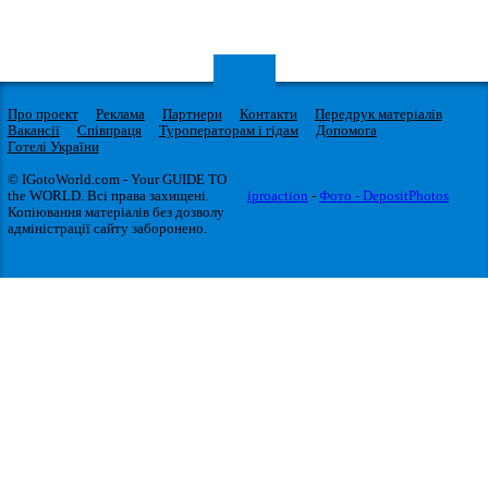
Про проект
Реклама
Партнери
Контакти
Передрук матеріалів
Вакансії
Співпраця
Туроператорам і гідам
Допомога
Готелі України
© IGotoWorld.com - Your GUIDE TO
the WORLD. Всі права захищені.
iproaction
-
Фото - DepositPhotos
Копіювання матеріалів без дозволу
адміністрації сайту заборонено.