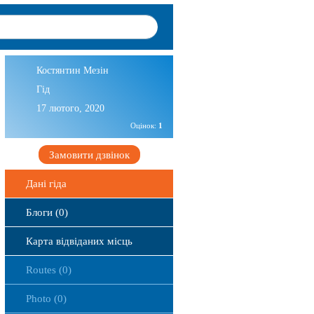
Костянтин Мезін
Гід
17 лютого, 2020
Оцінок:
1
Замовити дзвінок
Дані гіда
Блоги (0)
Карта відвіданих місць
Routes (0)
Photo (0)