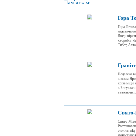
Пам`яткам:
Гора Т
Гора Тотоха
надзвичайно
Люди вірять
хвороби. Че
Тибет, Алта
Граніт
Недалеко ві
князем Ярос
крізь міцні
в Богуславі
вважають, щ
Свято-
Свято-Микол
Розташовани
столітті пі
монастирськ