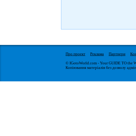
Про проект
Реклама
Партнери
Ко
© IGotoWorld.com - Your GUIDE TO the 
Копіювання матеріалів без дозволу адмін