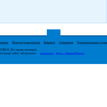
нтакти
Передрук матеріалів
Вакансії
Співпраця
Туроператорам і гіда
WORLD. Всі права захищені.
істрації сайту заборонено.
iproaction
-
Фото - DepositPhotos