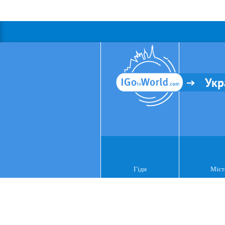
Укр
Гіди
Міст