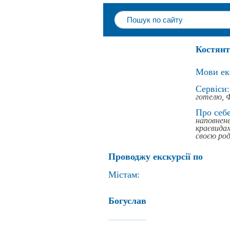
Костянт
Мови ек
Сервіси:
готелю,
Про себе
наповнен
краєвидам
своєю ро
Проводжу екскурсії по
Містам:
Богуслав