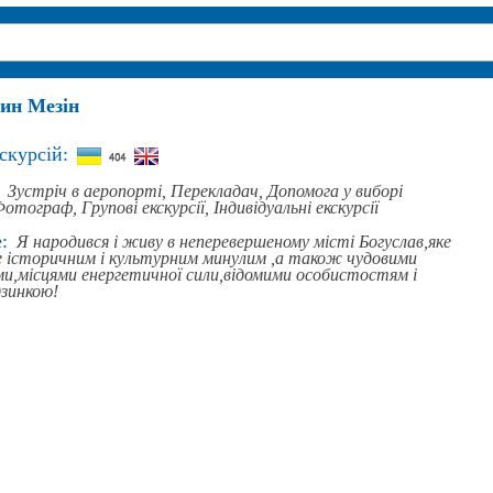
ин Мезін
скурсій:
Зустріч в аеропорті,
Перекладач,
Допомога у виборі
Фотограф,
Групові екскурсії,
Індивідуальні екскурсії
:
Я народився і живу в неперевершеному місті Богуслав,яке
е історичним і культурним минулим ,а також чудовими
и,місцями енергетичної сили,відомими особистостям і
дзинкою!