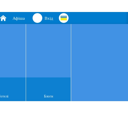
Афіша
Вхід
Готелі
Блоги