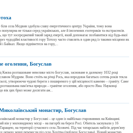
отоха
 біля села Медвин здобула славу енергетичного центру України, тому вона
 популярна не тільки серед українських, але й іноземних езотериків та екстрасенсів.
, що тут зосереджений такий заряд енергії, який допомагає позбавитися від будь-якої
рез чудодійні властивості гору Тотоху часто ставлять в один ряд із такими місцями як
й і Байкал. Якщо підніметеся на гору,...
не оголення, Богуслав
д Києва розташоване невелике місто Богуслав, засноване в далекому 1032 році
лавом Мудрим. Воно стоїть на річці Рось, яка впродовж багатьох сотень років текла
 скелі, утворюючи чудові береги з поширеного у цій місцевості каменю – граніту. Саме
 розташована пам'ятка природи – гранітне оголення, або просто Яма. Науковці
о вік цих брил може досягати аж...
Миколаївський монастир, Богуслав
аївський монастир у Богуславі – це один із найбільш старовинних на Київщині.
й він у миловидному місці – на пагорбі на березі Росі. Обитель заснували у 16
д Таращею, на території сучасного села Лісовичі. Під час татарських набігів дерев'яну
у церкву ченці перенесли під село Хохітва (поблизу Богуслава). Новий монастир