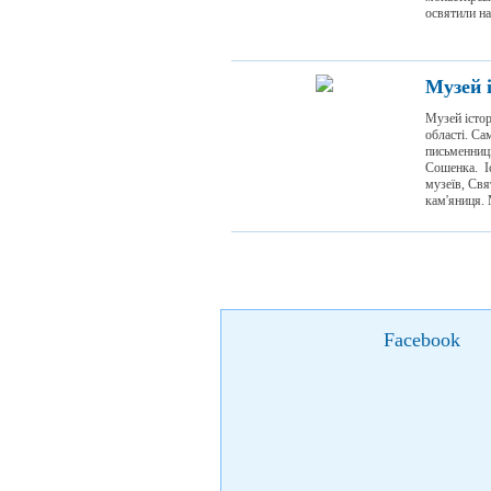
освятили на
Музей 
Музей істор
області. Са
письменниці
Сошенка. Іс
музеїв, Свя
кам'яниця. 
Facebook