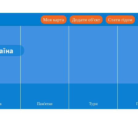
Моя карта
Додати об'єкт
Стати гідом
аїна
а
Пам'ятки
Тури