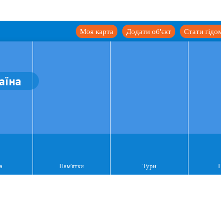
Моя карта
Додати об'єкт
Стати гідо
аїна
а
Пам'ятки
Тури