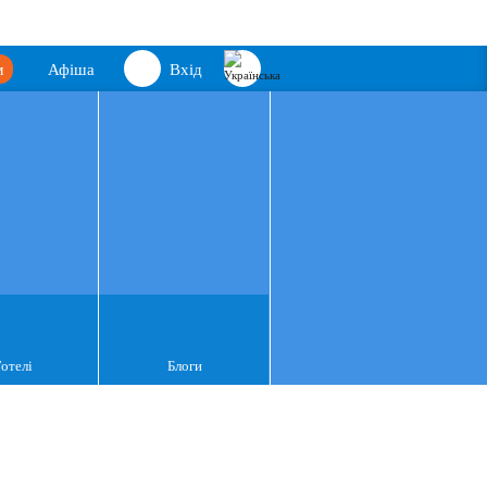
м
Афіша
Вхід
Готелі
Блоги