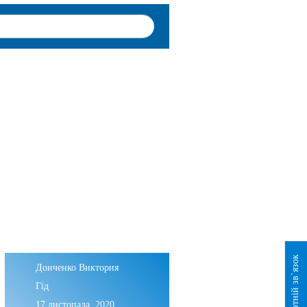
Зворотній зв`язок
Донченко Виктория
Гід
17 листопада, 2020