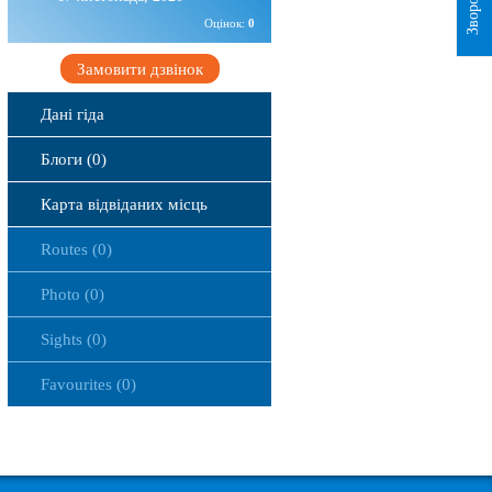
Оцінок:
0
Замовити дзвінок
Дані гіда
Блоги (0)
Карта відвіданих місць
Routes (0)
Photo (0)
Sights (0)
Favourites (0)