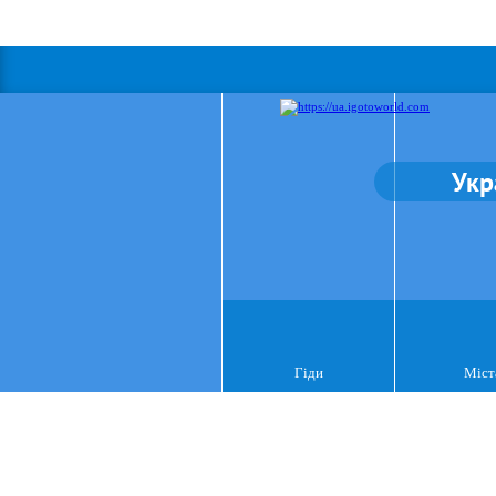
Укр
Гіди
Міст