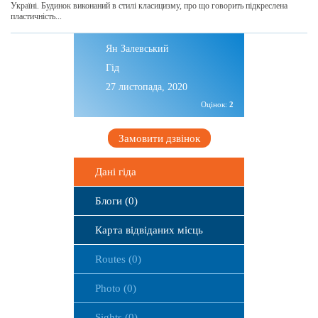
Україні. Будинок виконаний в стилі класицизму, про що говорить підкреслена
пластичність...
Ян Залевський
Гід
27 листопада, 2020
Оцінок:
2
Замовити дзвінок
Дані гіда
Блоги (0)
Карта відвіданих місць
Routes (0)
Photo (0)
Sights (0)