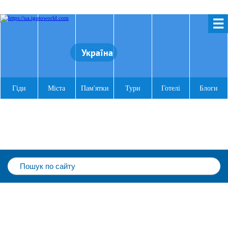
☰
Україна
Гіди
Міста
Пам'ятки
Тури
Готелі
Блоги