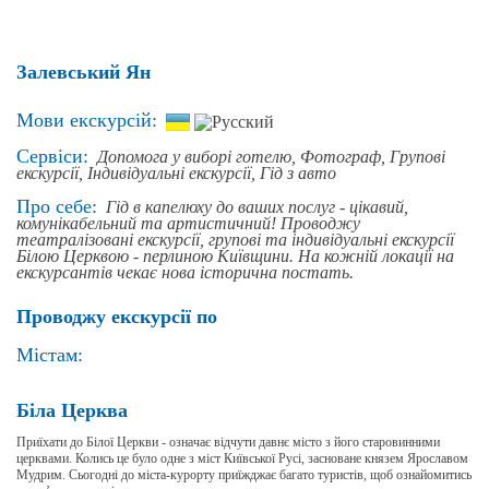
Залевський Ян
Мови екскурсій:
Сервіси:
Допомога у виборі готелю,
Фотограф,
Групові
екскурсії,
Індивідуальні екскурсії,
Гід з авто
Про себе:
Гід в капелюху до ваших послуг - цікавий,
комунікабельний та артистичний! Проводжу
театралізовані екскурсії, групові та індивідуальні екскурсії
Білою Церквою - перлиною Київщини. На кожній локації на
екскурсантів чекає нова історична постать.
Проводжу екскурсії по
Містам:
Біла Церква
Приїхати до Білої Церкви - означає відчути давнє місто з його старовинними
церквами. Колись це було одне з міст Київської Русі, засноване князем Ярославом
Мудрим. Сьогодні до міста-курорту приїжджає багато туристів, щоб ознайомитись