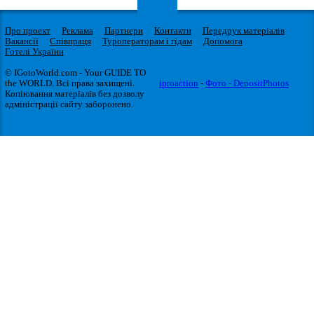
Про проект
Реклама
Партнери
Контакти
Передрук матеріалів
Вакансії
Співпраця
Туроператорам і гідам
Допомога
Готелі України
© IGotoWorld.com - Your GUIDE TO
the WORLD. Всі права захищені.
iproaction
-
Фото - DepositPhotos
Копіювання матеріалів без дозволу
адміністрації сайту заборонено.