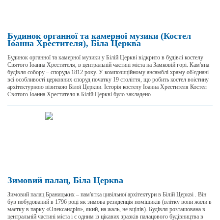
Будинок органної та камерної музики (Костел
Іоанна Хрестителя), Біла Церква
Будинок органної та камерної музики у Білій Церкві відкрито в будівлі костелу
Святого Іоанна Хрестителя, в центральній частині міста на Замковій горі. Кам'яна
будівля собору – споруда 1812 року. У композиційному ансамблі храму об'єднані
всі особливості церковних споруд початку 19 століття, що робить костел воістину
архітектурною візиткою Білої Церкви. Історія костелу Іоанна Хрестителя Костел
Святого Іоанна Хрестителя в Білій Церкві було закладено...
Зимовий палац, Біла Церква
Зимовий палац Браницьких – пам'ятка цивільної архітектури в Білій Церкві . Він
був побудований в 1796 році як зимова резиденція поміщиків (влітку вони жили в
маєтку в парку «Олександрія», який, на жаль, не вцілів). Будівля розташована в
центральній частині міста і є одним із цікавих зразків палацового будівництва в