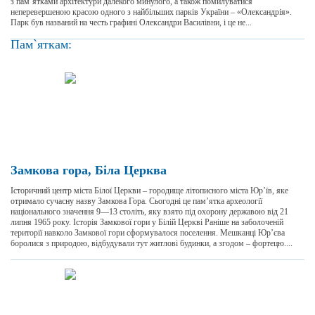
з пам’ятками архітектури далекого минулого, а також помилуватися
неперевершеною красою одного з найбільших парків України – «Олександрія».
Парк був названий на честь графині Олександри Василівни, і це не...
Пам`яткам:
Замкова гора, Біла Церква
Історичний центр міста Білої Церкви – городище літописного міста Юр’їв, яке
отримало сучасну назву Замкова Гора. Сьогодні це пам’ятка археології
національного значення 9—13 століть, яку взято під охорону державою від 21
липня 1965 року. Історія Замкової гори у Білій Церкві Раніше на заболоченій
території навколо Замкової гори сформувалося поселення. Мешканці Юр’єва
боролися з природою, відбудували тут житлові будинки, а згодом – фортецю....