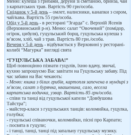
Меню: кулеша з грибами, деруни зі сметаною, бринза, чай
з карпатських трав. Вартість 90 грн/особа.
Сніданок у 5-й день
– омлет, налисники, канапки з сиром,
чай/кава. Вартість 55 грн/особа.
Обід у 5-й день
- в ресторані “Згарда” с. Верхній Ясенів
(Верховинський р-н). Меню: салат “Овочевий” (помідор,
огірок, цибуля), гуцульський борщ, гуцульська кулеша з
м’ясом, хліб, чай з трав. Вартість 80 грн./особа.
Вечеря у 5-й день
- відбувається у Верховині у ресторані-
колибі “Магурка” вигляді свята
“ГУЦУЛЬСЬКА ЗАБАВА!”
Щоб повноцінно пізнати гуцулів, їхню вдачу, звичаї,
кухню запрошуємо Вас завітати на Гуцульську забаву. Під
час забави на Вас чекають:
-
Меню: юшка з білих грибів, картопля запечена в мундирі з
м’ясом, салат з бурячка, квашенина, сало, весела
карпатська водичка, узвар. Вартість 85 грн/особа
.
- співи та танці від гуцульської капели “Довбушова
Тайстра”;
- майстер-класи з гуцульських танців: коломийка, гуцулка,
голубка;
- гуцульські співаночки, коломийки, пісні про Карпати;
- посвята в гуцули;
- і танці, танці, танці під запальну гуцульську музику.