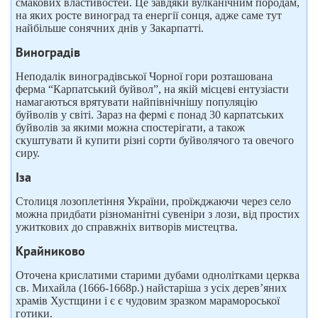
смакових властивостей. Це завдяки вулканічним породам,
на яких росте виноград та енергії сонця, адже саме тут
найбільше сонячних днів у Закарпатті.
Виноградів
Неподалік виноградівської Чорної гори розташована
ферма “Карпатський буйвол”, на якій місцеві ентузіасти
намагаються врятувати найпівнічнішу популяцію
буйволів у світі. Зараз на фермі є понад 30 карпатських
буйволів за якими можна спостерігати, а також
скуштувати й купити різні сорти буйволячого та овечого
сиру.
Іза
Столиця лозоплетіння України, проїжджаючи через село
можна придбати різноманітні сувеніри з лози, від простих
ужиткових до справжніх витворів мистецтва.
Крайниково
Оточена крислатими старими дубами однолітками церква
св. Михайла (1666-1668р.) найстаріша з усіх дерев’яних
храмів Хустщини і є є чудовим зразком марамороської
готики.