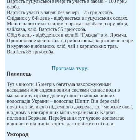
Вартість гуцульської вечері та участь в забаві – 160 грн./
особа.
Вартість участі в забаві без вечері – 75 грн./особа.
Сніданок у 6-й день
- відбувається в гуцульських оселях.
Меню: налисники з сиром, нарізка з ковбаси, сиру, яйця,
чай/кава, хліб. Вартість 55 грн/особа.
Обід 6 день
- відбудеться в колибі “Гражда” в м. Яремча.
Пропоноване меню: салат, грибна юшка, картопляне пюре
із курячою відбивною, хліб, чай з карпатських трав.
Вартість 85 грн/особа.
Програма туру:
Пилипець
Тут з висоти 15 метрів багатьма заворожуючими
каскадами між андезиновими скелями скидає води в
мальовничу гірську долину один з найкрасивіших
водоспадів України – водоспад Шипіт. Він бере свій
початок з великого підземного джерела, т.з. “морське око”,
в одному з найгарніших місць українських Карпат –
полонині Боржава. Перебування тут чудово допомагає
відпочити від цивілізації та дає нові життєві сили.
Ужгород