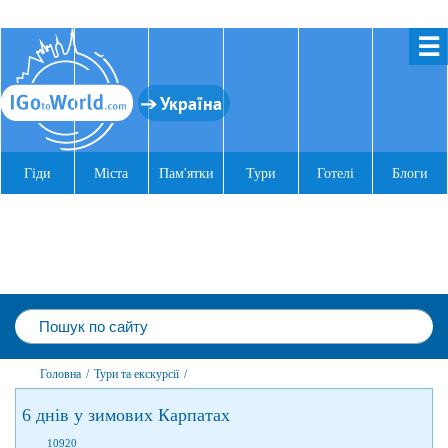
☰
Україна
Гіди
Міста
Пам'ятки
Тури
Готелі
Блоги
Головна
/
Тури та екскурсії
/
6 днів у зимових Карпатах
10920