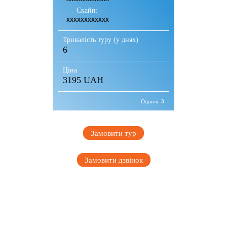
Скайп:
XXXXXXXXXXXX
Тривалість туру (у днях)
6
Ціна
3195 UAH
Оцінок:
3
Замовити тур
Замовити дзвінок