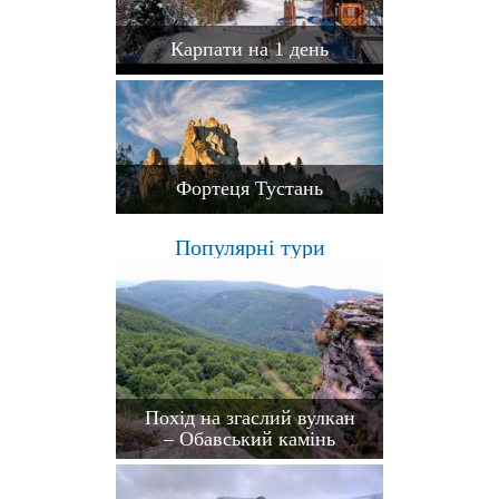
Карпати на 1 день
Фортеця Тустань
Популярні тури
Похід на згаслий вулкан
– Обавський камінь