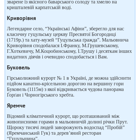
зварене із якісного баварського солоду та хмелю на
кришталевій карпатській воді.
Криворівня
Легендарне село, “Українські Афіни”, зберегло для нас
класичну гуцульську церкву Пресвятої Богородиці
(1719р.) та хату-музей “Гуцульська ґражда”. Мальовнича
Криворівня сподобалася І.Франку, М.Грушевському,
Г.Хоткевичу, М.Коцюбинському, І.Трушу і десяткам інших
видатних діячів і очевидно сподобається і Вам.
Буковель
Гірськолижний курорт № 1 в Україні, де можна здійснити
підйом канатно-крісельною дорогою на вершину гори
Буковель (1115м) з якої відкривається чудова панорама
Ґорґан і Чорногірського хребта.
Яремче
Відомий кліматичний курорт, що розташований між
живописними горами в мальовничій долині річки Прут.
Щороку тисячі людей заворожують водоспад “Пробій”
(Яремчанський Гук) та дерев’яний ресторан
“Гуцульщина”.