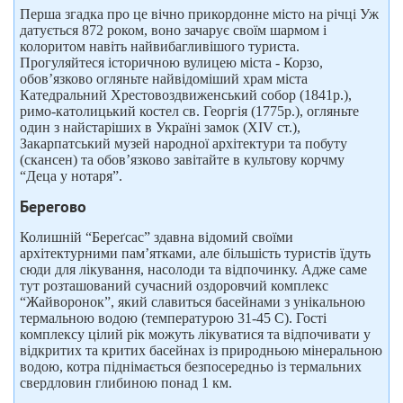
Перша згадка про це вічно прикордонне місто на річці Уж
датується 872 роком, воно зачарує своїм шармом і
колоритом навіть найвибагливішого туриста.
Прогуляйтеся історичною вулицею міста - Корзо,
обов’язково огляньте найвідоміший храм міста
Катедральний Хрестовоздвиженський собор (1841р.),
римо-католицький костел св. Георгія (1775р.), огляньте
один з найстаріших в Україні замок (ХIV ст.),
Закарпатський музей народної архітектури та побуту
(скансен) та обов’язково завітайте в культову корчму
“Деца у нотаря”.
Берегово
Колишній “Береґсас” здавна відомий своїми
архітектурними пам’ятками, але більшість туристів їдуть
сюди для лікування, насолоди та відпочинку. Адже саме
тут розташований сучасний оздоровчий комплекс
“Жайворонок”, який славиться басейнами з унікальною
термальною водою (температурою 31-45 С). Гості
комплексу цілий рік можуть лікуватися та відпочивати у
відкритих та критих басейнах із природньою мінеральною
водою, котра піднімається безпосередньо із термальних
свердловин глибиною понад 1 км.