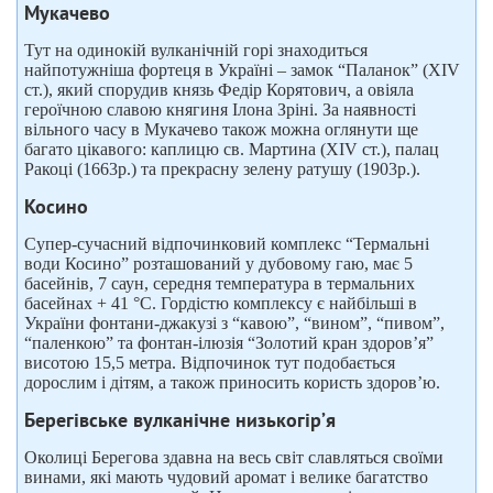
Мукачево
Тут на одинокій вулканічній горі знаходиться
найпотужніша фортеця в Україні – замок “Паланок” (XIV
ст.), який спорудив князь Федір Корятович, а овіяла
героїчною славою княгиня Ілона Зріні. За наявності
вільного часу в Мукачево також можна оглянути ще
багато цікавого: каплицю св. Мартина (XIV ст.), палац
Ракоці (1663р.) та прекрасну зелену ратушу (1903р.).
Косино
Супер-сучасний відпочинковий комплекс “Термальні
води Косино” розташований у дубовому гаю, має 5
басейнів, 7 саун, середня температура в термальних
басейнах + 41 °C. Гордістю комплексу є найбільші в
України фонтани-джакузі з “кавою”, “вином”, “пивом”,
“паленкою” та фонтан-ілюзія “Золотий кран здоров’я”
висотою 15,5 метра. Відпочинок тут подобається
дорослим і дітям, а також приносить користь здоров’ю.
Берегівське вулканічне низькогір’я
Околиці Берегова здавна на весь світ славляться своїми
винами, які мають чудовий аромат і велике багатство