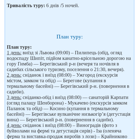
Тривалість туру:
6 днів /5 ночей.
План туру:
План туру:
1 день:
виїзд зі Львова (09:00) – Пилипець (обід, огляд
водоспаду Шипіт, підйом канатно-крісельною дорогою на
гору Гимба) — Берегівський р-н (вечеря та ночівля в
садибах сільського туризму, поселення о 21:30, вечеря).
2 день:
сніданок і виїзд (08:00) – Ужгород (екскурсія
містом, замком та обід) — Берегове (купання в
термальному басейні) — Берегівський р-н. (повернення в
садиби).
3 день:
сніданко-обід і виїзд (08:00) — санаторій Карпати
(огляд палацу Шенборона) - Мукачево (екскурсія замком
Паланок та обід) — Косино (купання в термальному
басейні) — Берегівське вулканічне низькогір’я (дегустація
вина) — Берегівський р-н. (повернення в садиби).
4 день:
сніданок і виїзд (08:00) – Виноградів (фото з
буйволами на фермі та дегустація сирів) - Іза (оленяча
ферма та виставка-продаж виробів з лози) – Крайниково