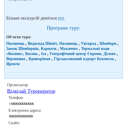
Більше екскурсій дивіться
тут
.
Програма туру:
Об'єкти тура:
Пилипець
,
Водоспад Шипіт, Пилипець
,
Ужгород
,
Шенборн
,
Замок Шенборнів, Карпати
,
Мукачево
,
Термальні води
«Косино», Косонь
,
Іза
,
Географічний центр Європи, Ділове
,
Верховина
,
Криворівня
,
Гірськолижний курорт Буковель
,
Яремче
Організатор:
Відвідай Туроператор
Телефон:
+380XXXXXXXXX
Електронна адреса:
XXXXXXXXXXXX
Скайп: