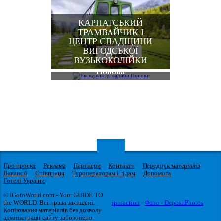
КАРПАТСЬКИЙ
ТРАМВАЙЧИК І
ЦЕНТР СПАДЩИНИ
ВИГОДСЬКОЇ
ВУЗЬКОКОЛІЙКИ
Екскурсія до садиби
Попова
Про проект
Реклама
Партнери
Контакти
Передрук матеріалів
Вакансії
Співпраця
Туроператорам і гідам
Допомога
Готелі України
© IGotoWorld.com - Your GUIDE TO
the WORLD. Всі права захищені.
iproaction
-
Фото - DepositPhotos
Копіювання матеріалів без дозволу
адміністрації сайту заборонено.