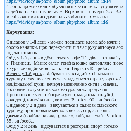
https://vidviday.ua/photo_album.php/photo_album_id/14
4-5 ніч:
проживання відбувається в затишних гуцульських
садибах зеленого туризму м. Верховина, номери: 2-х і 3-х
місні з одними вигодами на 2-3 кімнати.. Фото тут
https://vidviday.ua/photo_album.php/photo_album_id/9
Харчування:
Сніданок у 1-й день
- можна поснідати вдома або взяти з
собою канапки, щоб перекусити під час руху автобуса або
під час стоянок.
Обід у 1-й день
- відбувається у кафе “Газдівська хижа” у
с. Пилипець. Меню: салат, грибна юшка картопляне пюре
з курячою відбивною, хліб, чай. Вартість 85 грн/ос.
Вечеря у 1-й день
- відбувається в садибах сільського
туризму після поселення та складається з страв угорської
національної кухні, вечеря надзвичайно ситна і смачна,
господині готують зі своїх натуральних продуктів.
Пропоноване меню: бограч-гуляш, мадярські голубці,
солодощі, вино/палина, компот. Вартість 90 грн./особа.
Сніданок у 2-й день
- відбувається в садибах сільського
туризму, пропоноване меню: ковбаса, сир, лангош з
джемом (подібне на оладі), масло, хліб, кава/чай. Вартість
55 грн./особа.
Обід у 2-й день
- відбувається в ресторані спорт-готелю