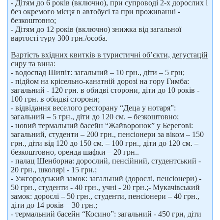
- Дітям до 6 років (включно), при супроводі 2-х дорослих і
без окремого місця в автобусі та при проживанні -
безкоштовно;
- Дітям до 12 років (включно) знижка від загальної
вартості туру 300 грн./особа.
Вартість вхідних квитків в туристичні об’єкти, дегустацій
сиру та вина:
- водоспад Шипіт: загальний – 10 грн., діти – 5 грн;
- підйом на крісельно-канатній дорозі на гору Гимба:
загальний - 120 грн. в обидві сторони, діти до 10 років -
100 грн. в обидві сторони;
- відвідання веселого ресторану “Деца у нотаря”:
загальний – 5 грн., діти до 120 см. – безкоштовно;
- новий термальний басейн “Жайворонок” у Берегові:
загальний, студенти – 200 грн., пенсіонери за віком – 150
грн., діти від 120 до 150 см. – 100 грн., діти до 120 см. –
безкоштовно, оренда шафки – 20 грн..
- палац Шенборна: дорослий, пенсійний, студентський -
20 грн., школярі - 15 грн.;
- Ужгородський замок: загальний (дорослі, пенсіонери) -
50 грн., студенти - 40 грн., учні - 20 грн.;- Мукачівський
замок: дорослі – 50 грн., студенти, пенсіонери – 40 грн.,
діти до 14 років – 30 грн.;
- термальний басейн “Косино”: загальний - 450 грн, діти