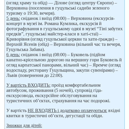
(огляд храму та обід) — Ділове (огляд центру Європи) –
Верховина (поселення в гуцульські садиби зеленого
туризму о 19:30, вечеря).
5 день:
сніданок і виїзд (08:00) – Верховина (екскурсія-
концерт в музеї ім. Романа Кумлика, екскурсія й
фотографування в гуцульському одязі в музеї “Тіні забутих
предків”, гуцульські майстер-класи в хаті-стаї) –
Криворівня (огляд гуцульської церкви та хати-ґражди) –
Верхній Ясенів (обід) – Верховина (вільний час та вечеря,
Гуцульська Забава).
6 день:
сніданок і виїзд (08:00) – Буковель (підйом
канатно-крісельною дорогою на вершину гори Буковель й
огляд карпатської панорами, вільний час) – Яремче (огляд
водоспаду, ресторану Гуцульщина, закупи сувенірами) –
Львів (повернення до 22:00).
У вартість ВХОДИТЬ:
проїзд комфортабельним
автобусом, проживання (5 ночей), супровід гіда-
екскурсовода, екскурсійне обслуговування на
туристичних об’єктах, страхування на час подорожі.
У вартість
НЕ ВХОДЯТЬ і додатково оплачуються:
вхідні
квитки в туристичні об’єкти, дегустації та обіди.
Знижки для дітей: