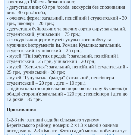
зростом до 150 см - безкоштовно;
- дегустація вин: 60 грн./особа, екскурсія без споживання
вина 30 грн./особа;
- оленяча ферма: загальний, пенсійний і студентський - 30
грн., школярі – 20 грн.;
- дегустація буйволячих та овечих сортів сиру: загальний,
студентський, учнівський – 75 грн.;
- екскурсія-концерт в музеї гуцульського побуту та
музичних інструментів ім. Романа Кумлика: загальний,
студентський і учнівський – 25 грн.;
- музей “Тіні забутих предків”: загальний, пенсійний і
студентський - 25 грн, учнівський - 20 грн;
- музей “Хата-стая”: загальний, пенсійний і студентський -
25 грн, учнівський - 20 грн;
- музей “Гуцульська ґражда” (загальний, пенсіонери і
студентський – 20 грн., діти – 10 грн.).
- підйом канатно-крісельною дорогою на гору Буковель (в
обидві сторони): загальний - 120 грн.; пенсіонери і діти до
12 років - 85 грн.
Проживання:
1-2-3 ніч:
затишні садиби сільського туризму
Берегівського району, номери: 2-х і 3-х місні з одними
вигодами на 2-3 кімнати. Фото садиб можна побачити тут