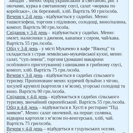
“Занадін”. Меню: борщ український зі сметаною, рис з
овочами, курка в сметанному соусі, салат «морква по
корейськи», сік березовий, хліб. Вартість 90 грн/особа.
Вечеря у 2-й день
- відбувається у садибах. Меню:
ташкотлефеш, торгоня з підливою, солодощі, вино/палина,
компот. Вартість 90 грн./особа.
Сніданок у 3-й день
- відбувається у садибах. Меню:
омлет, налисники з джемом, канапки з сиром, чай/кава.
Вартість 55 грн./особа.
Обід у 3-й день
- у місті Мукачево в кафе “Вікенд” та
складається з страв лемківсько-мукачівської кухні, меню:
салат, “суп-левеш”, торгоня (домашні макарони
особливого приготування) з шишками в грибному соусі,
компот, хліб. Вартість 75 грн./особа.
Вечеря у 3-й день
- відбувається в садибах сільського
туризму. Пропоноване меню: курячий бульйон з чігою,
хосулей крумплі (картопля з м’ясом), угорські солодощі та
вино. Вартість 90 грн./особа.
Сніданок у 4-й день
- відбувається в садибах сільського
туризму, звичайний європейський. Вартість 55 грн./особа.
Обід в 4-й день
– відбувається в Хусті в ресторані “Під
замком”. Меню: салат овочевий, на перше: солянка,
відварна картопля з м’ясом по-венгерськи, хліб, чай.
Вартість 75 грн/особа.
Вечеря у 4-й день
– відбудеться в гуцульських оселях.