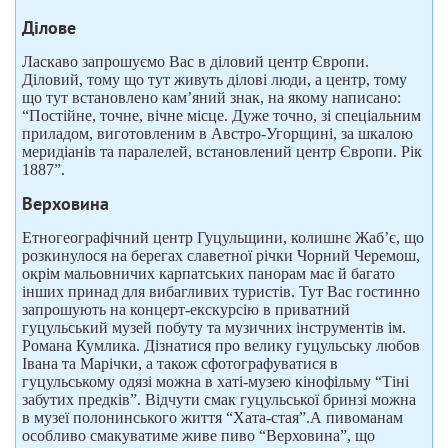
Ділове
Ласкаво запрошуємо Вас в діловий центр Європи.
Діловий, тому що тут живуть ділові люди, а центр, тому
що тут встановлено кам’яний знак, на якому написано:
“Постійне, точне, вічне місце. Дуже точно, зі спеціальним
приладом, виготовленим в Австро-Угорщині, за шкалою
меридіанів та паралелей, встановлений центр Європи. Рік
1887”.
Верховина
Етногеографічний центр Гуцульщини, колишнє Жаб’є, що
розкинулося на берегах славетної річки Чорний Черемош,
окрім мальовничих карпатських панорам має й багато
інших принад для вибагливих туристів. Тут Вас гостинно
запрошують на концерт-екскурсію в приватний
гуцульський музей побуту та музичних інструментів ім.
Романа Кумлика. Дізнатися про велику гуцульську любов
Івана та Марічки, а також сфотографуватися в
гуцульському одязі можна в хаті-музею кінофільму “Тіні
забутих предків”. Відчути смак гуцульської бринзі можна
в музеї полонинського життя “Хата-стая”.А пивоманам
особливо смакуватиме живе пиво “Верховина”, що