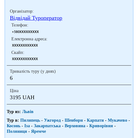
Організатор:
Відвідай Туроператор
Телефон:
+380XXXXXXXXX
Електронна адреса:
XXXXXXXXXXXX
Скайп:
XXXXXXXXXXXX
Тривалість туру (у днях)
6
Ціна
3195 UAH
Тур из:
Львів
Тур в:
Пилипець
-
Ужгород
-
Шенборн
-
Карпати
-
Мукачево
-
Косонь
-
Іза
-
Закарпатська
-
Верховина
-
Криворівня
-
Поляниця
-
Яремче