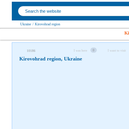
Follow us on social networks
Ukraine
/
Kirovohrad region
Ki
0
I was here
I want to visit
10186
Kirovohrad region, Ukraine