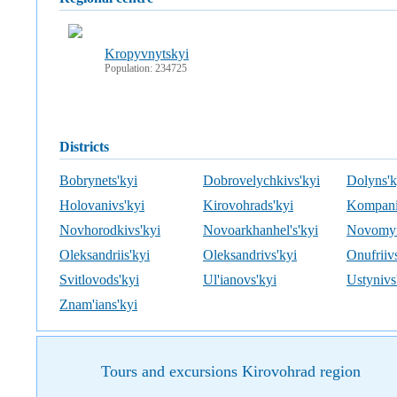
Kropyvnytskyi
Population: 234725
districts
Bobrynets'kyi
Dobrovelychkivs'kyi
Dolyns'k
Holovanivs'kyi
Kirovohrads'kyi
Kompani
Novhorodkivs'kyi
Novoarkhanhel's'kyi
Novomyr
Oleksandriis'kyi
Oleksandrivs'kyi
Onufriiv
Svitlovods'kyi
Ul'ianovs'kyi
Ustynivs
Znam'ians'kyi
Tours and excursions Kirovohrad region