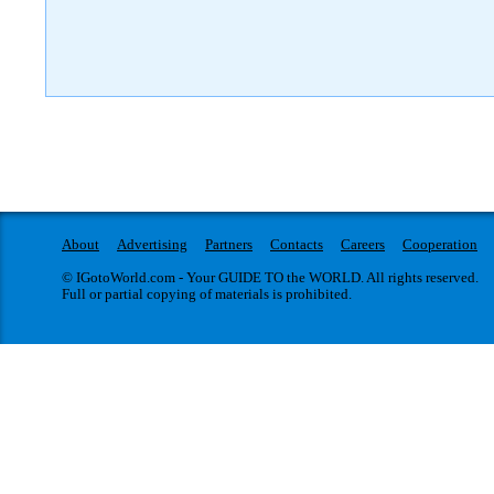
About
Advertising
Partners
Contacts
Careers
Cooperation
© IGotoWorld.com - Your GUIDE TO the WORLD. All rights reserved.
Full or partial copying of materials is prohibited.