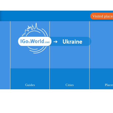
Visited plac
Ukraine
Guides
Cities
Place