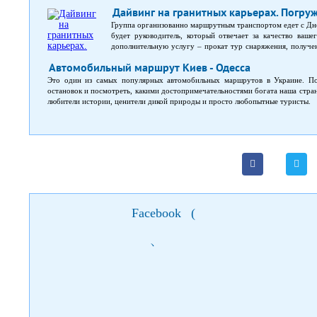
Дайвинг на гранитных карьерах. Погру
Группа организованно маршрутным транспортом едет с Дн
будет руководитель, который отвечает за качество ваше
дополнительную услугу – прокат тур снаряжения, получе
телефону. Подводное снаряжение и инструктора по пог
Автомобильный маршрут Киев - Одесса
процесе погружений к вашему вниманию представляется,
музеем. Вас ожидает: - инструктаж перед погружением;
Это один из самых популярных автомобильных маршрутов в Украине. По
возможной фото-видеосъемкой, в сопровождении опытного
остановок и посмотреть, какими достопримечательностями богата наша стран
по озеру и реке Ингулец; - горячее питание, - экскурсия
любители истории, ценители дикой природы и просто любопытные туристы.
баня и посиделки у костра. После чего, группа, маршрутн
Facebook
(
)