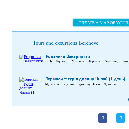
CREATE A MAP OF YOUR
Tours and excursions Berehove
Родзинки Закарпаття
Львів – Берегвар – Мукачево – Берегово – Ужгород – Лумшо
Термали + тур в долину Чизай (1 день)
Мукачево – Берегово – урочище Чизай – Мукачево