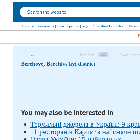
Ukraine
/
Zakarpattia (Transcarpathian) region
/
Berehivs'kyi district
/
Bereho
B
Follow us on social networks
283
I was here
I want to visi
14205
Berehove, Berehivs'kyi district
You may also be interested in
Термальні джерела в Україні: 9 кра
11 ресторанів Карпат з найсмачні
Озера України: 15 найкращих