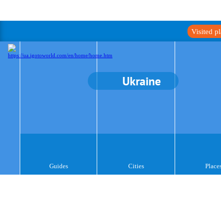
Visited p
Ukraine
Guides
Cities
Place