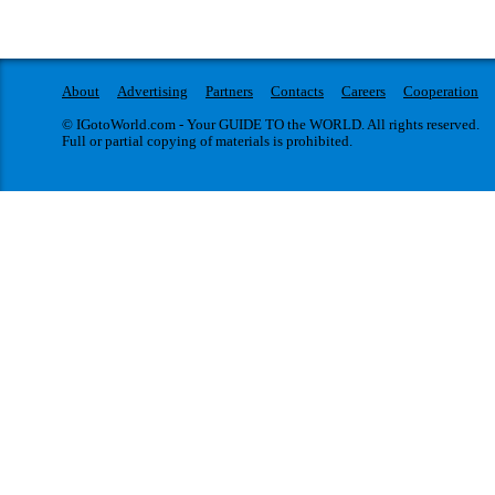
About
Advertising
Partners
Contacts
Careers
Cooperation
© IGotoWorld.com - Your GUIDE TO the WORLD. All rights reserved.
Full or partial copying of materials is prohibited.