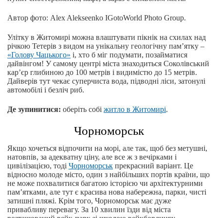
Автор фото: Alex Alekseenko IGotoWorld Photo Group.
Улітку в Житомирі можна влаштувати пікнік на схилах над
річкою Тетерів з видом на унікальну геологічну пам’ятку –
«Голову Чацького»
і, хто б міг подумати, позайматися
дайвінгом! У самому центрі міста знаходиться Соколівський
кар’єр глибиною до 100 метрів і видимістю до 15 метрів.
Дайверів тут чекає суперчиста вода, підводні ліси, затонулі
автомобілі і безліч риб.
Де зупинитися:
оберіть собі
житло в Житомирі
.
Чорноморськ
Якщо хочеться відпочити на морі, але так, щоб без метушні,
натовпів, за адекватну ціну, але все ж з вечірками і
цивілізацією, тоді
Чорноморськ
прекрасний варіант. Це
відносно молоде місто, один з найбільших портів країни, що
не може похвалитися багатою історією чи архітектурними
пам’ятками, але тут є красива нова набережна, парки, чисті
затишні пляжі. Крім того, Чорноморськ має дуже
привабливу перевагу. За 10 хвилин їзди від міста