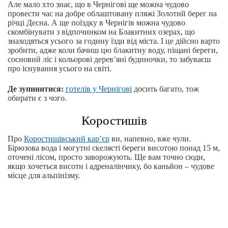
Але мало хто знає, що в Чернігові ще можна чудово
провести час на добре облаштовану пляжі Золотий берег на
річці Десна. А ще поїздку в Чернігів можна чудово
скомбінувати з відпочинком на Блакитних озерах, що
знаходяться усього за годину їзди від міста. І це дійсно варто
зробити, адже коли бачиш цю блакитну воду, піщані береги,
сосновий ліс і кольорові дерев’яні будиночки, то забуваєш
про існування усього на світі.
Де зупинитися:
готелів у Чернігові
досить багато, тож
обирати є з чого.
Коростишів
Про
Коростишівський кар’єр
ви, напевно, вже чули.
Бірюзова вода і могутні скелясті береги висотою понад 15 м,
оточені лісом, просто заворожують. Ще вам точно сюди,
якщо хочеться висоти і адреналінчику, бо каньйон – чудове
місце для альпінізму.