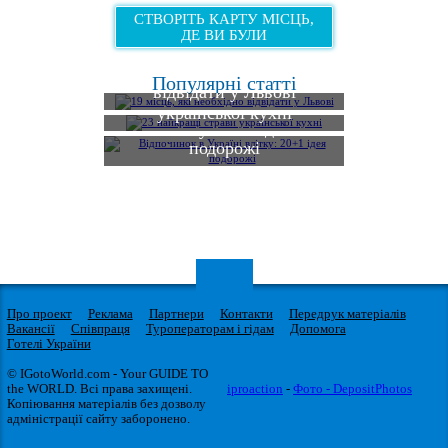
СТВОРІТЬ КАРТУ МІСЦЬ,
ДЕ ВИ БУЛИ
19 місць, які необхідно
Популярні статті
відвідати у Львові
23 найкращі страви
Відпочинок в Україні
української кухні
влітку: 20+1 ідея
подорожі
Про проект
Реклама
Партнери
Контакти
Передрук матеріалів
Вакансії
Співпраця
Туроператорам і гідам
Допомога
Готелі України
© IGotoWorld.com - Your GUIDE TO
the WORLD. Всі права захищені.
iproaction
-
Фото - DepositPhotos
Копіювання матеріалів без дозволу
адміністрації сайту заборонено.