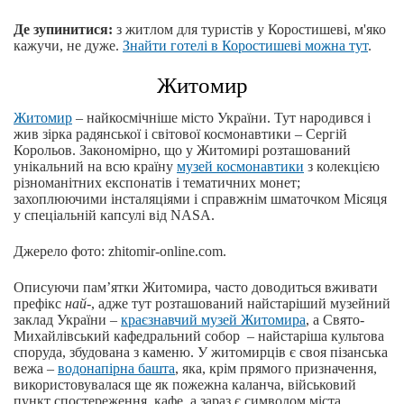
Де зупинитися:
з житлом для туристів у Коростишеві, м'яко
кажучи, не дуже.
Знайти готелі в Коростишеві можна тут
.
Житомир
Житомир
– найкосмічніше місто України. Тут народився і
жив зірка радянської і світової космонавтики – Сергій
Корольов. Закономірно, що у Житомирі розташований
унікальний на всю країну
музей космонавтики
з колекцією
різноманітних експонатів і тематичних монет;
захоплюючими інсталяціями і справжнім шматочком Місяця
у спеціальній капсулі від NASA.
Джерело фото: zhitomir-online.com.
Описуючи пам’ятки Житомира, часто доводиться вживати
префікс
най-
, адже тут розташований найстаріший музейний
заклад України –
краєзнавчий музей Житомира
, а Свято-
Михайлівський кафедральний собор – найстаріша культова
споруда, збудована з каменю. У житомирців є своя пізанська
вежа –
водонапірна башта
, яка, крім прямого призначення,
використовувалася ще як пожежна каланча, військовий
пункт спостереження, кафе, а зараз є символом міста.