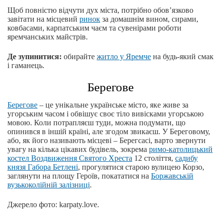
Щоб повністю відчути дух міста, потрібно обов’язково
завітати на місцевий
ринок
за домашнім вином, сирами,
ковбасами, карпатським чаєм та сувенірами роботи
яремчанських майстрів.
Де зупинитися:
обирайте
житло у Яремче
на будь-який смак
і гаманець.
Берегове
Берегове
‒ це унікальне українське місто, яке живе за
угорським часом і обвішує своє тіло вивісками угорською
мовою. Коли потрапляєш туди, можна подумати, що
опинився в іншій країні, але згодом звикаєш. У Береговому,
або, як його називають місцеві ‒ Берегсасі, варто звернути
увагу на кілька цікавих будівель, зокрема
римо-католицький
костел Воздвиження Святого Хреста
12 століття,
садибу
князя Габора Бетленi
, прогулятися старою вулицею Корзо,
заглянути на площу Героїв, покататися на
Боржавській
вузькоколійній залізниці
.
Джерело фото: karpaty.love.