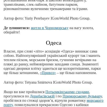
розташований вейк-парк зі школою вейкбордингу,
трамплінами, слек-лайном, батутним парком,
різноманітними вуличними тренажерами та іграми.
Автор фото: Yuriy Perebayev IGotoWorld Photo Group.
Де зупинитися:
житло в Чорноморську
на вагу золота,
обирайте!
Одеса
Власне, при слові «літо» асоціація «Одеса» виникає сама
собою. Найпопулярніший український курорт так і манить
теплим піском, морським бризом, гучними вечірками на
пляжі до ранку, неймовірними заходами сонця. Знамениті
одеські дворики влітку здаються ще колоритнішими, парки
ще більш затишними,
«Привоз»
‒ ще більш наповненим.
Автор фото: Tetyana Smirnova IGotoWorld Photo Group.
Якщо ви вже пройшлися
Потьомкінськими сходами
,
прогулялися по
Дерибасівській
і по
Приморському бульвару
,
пробіглися по стежці здоров’я, відчули романтику
морського
порту,
помилувалися прекрасною Одесою з кабінки