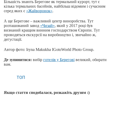
Більшість знають Берегове як термальний курорт, тут є
кілька термальних басейнів, найбільш відомим і сучасним
серед яких є
«Жайворонок»
.
А ще Берегове ‒ важливий центр виноробства. Тут
розташований завод
«Чизай»
, який у 2017 році був
визнаний кращим винним господарством Європи. Тут
проводяться екскурсії на виробництво і, звичайно ж,
дегустації.
Автор фото: Iryna Makukha IGotoWorld Photo Group.
Де зупинитися:
вибір
готелів у Берегові
великий, обирати
вам.
ТОП
Якщо стаття сподобалася, розкажіть друзям :)