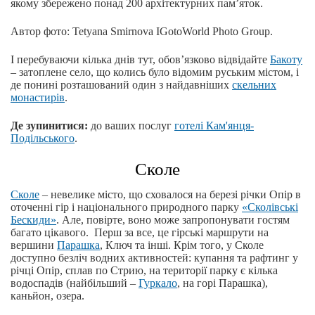
якому збережено понад 200 архітектурних пам’яток.
Автор фото: Tetyana Smirnova IGotoWorld Photo Group.
І перебуваючи кілька днів тут, обов’язково відвідайте
Бакоту
‒ затоплене село, що колись було відомим руським містом, і
де понині розташований один з найдавніших
скельних
монастирів
.
Де зупинитися:
до ваших послуг
готелі Кам'янця-
Подільського
.
Сколе
Сколе
‒ невелике місто, що сховалося на березі річки Опір в
оточенні гір і національного природного парку
«Сколівські
Бескиди»
. Але, повірте, воно може запропонувати гостям
багато цікавого. Перш за все, це гірські маршрути на
вершини
Парашка
, Ключ та інші. Крім того, у Сколе
доступно безліч водних активностей: купання та рафтинг у
річці Опір, сплав по Стрию, на території парку є кілька
водоспадів (найбільший ‒
Гуркало
, на горі Парашка),
каньйон, озера.