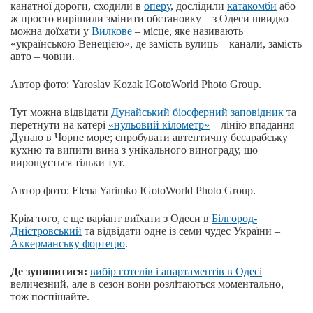
канатної дороги, сходили в
оперу
, дослідили
катакомби
або
ж просто вирішили змінити обстановку ‒ з Одеси швидко
можна доїхати у
Вилкове
‒ місце, яке називають
«українською Венецією», де замість вулиць ‒ канали, замість
авто ‒ човни.
Автор фото: Yaroslav Kozak IGotoWorld Photo Group.
Тут можна відвідати
Дунайський біосферний заповідник
та
перетнути на катері
«нульовий кілометр»
‒ лінію впадання
Дунаю в Чорне море; спробувати автентичну бесарабську
кухню та випити вина з унікального винограду, що
вирощується тільки тут.
Автор фото: Elena Yarimko IGotoWorld Photo Group.
Крім того, є ще варіант виїхати з Одеси в
Білгород-
Дністровський
та відвідати одне із семи чудес України ‒
Аккерманську фортецю
.
Де зупинитися:
вибір готелів і апартаментів в Одесі
величезний, але в сезон вони розлітаються моментально,
тож поспішайте.