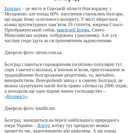
Болград
‒ це місто в Одеській області біля кордону з
Молдовою, але понад 60% населення становлять болгари,
що надає йому особливого колориту. У місті збереглося
кілька архітектурних пам’яток 19 століття, зокрема Спасо-
Преображенський собор,
мавзолей Інзова
, Свято-
Миколаївська церква, побудована з ракушняку. Але усе
частіше сюди їдуть за гастрономічним задоволенням.
Джерело фото: ukrssr.com.ua.
Болград славиться сироварінням (особливо популярні тут
сири з овечого молока), в’яленим м’ясом, приготованим за
традиційними болгарськими рецептами, та, звичайно,
виноробством. Виноробний завод є в самому Болграді, де
можна скуштувати напій богів прямо з бочки на 2000 літрів,
а неподалік ще одне відоме винне господарство ‒
«Колоніст»
.
Джерело фото: tourlib.net.
Болград знаходиться на березі найбільшого природного
озера України ‒
Ялпуг
, влітку тут прекрасно можна
провести час, відпочиваючи або рибалячи. А ще поряд