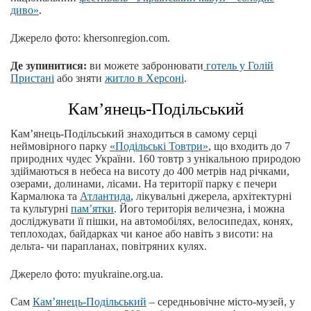
диво»
.
Джерело фото: khersonregion.com.
Де зупинитися:
ви можете забронювати
готель у Голій
Пристані
або зняти
житло в Херсоні
.
Кам’янець-Подільський
Кам’янець-Подільський знаходиться в самому серці
неймовірного парку
«Подільські Товтри»
, що входить до 7
природних чудес України. 160 товтр з унікальною природою
здіймаються в небеса на висоту до 400 метрів над річками,
озерами, долинами, лісами. На території парку є печери
Кармалюка та
Атлантида
, лікувальні джерела, архітектурні
та культурні
пам’ятки
. Його територія величезна, і можна
досліджувати її пішки, на автомобілях, велосипедах, конях,
теплоходах, байдарках чи каное або навіть з висоти: на
дельта- чи парапланах, повітряних кулях.
Джерело фото: myukraine.org.ua.
Сам
Кам’янець-Подільський
‒ середньовічне місто-музей, у