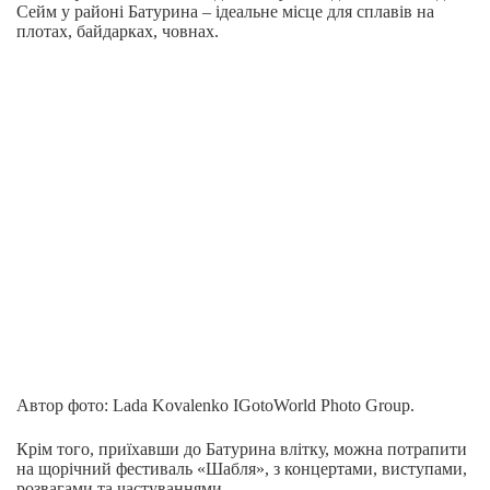
Сейм у районі Батурина ‒ ідеальне місце для сплавів на
плотах, байдарках, човнах.
Автор фото: Lada Kovalenko IGotoWorld Photo Group.
Крім того, приїхавши до Батурина влітку, можна потрапити
на щорічний фестиваль «Шабля», з концертами, виступами,
розвагами та частуваннями.