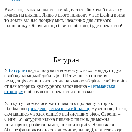
Вже літо, і можна планувати відпустку або хоча б вилазку
кудись на вихідні. Якщо з цього приводу у вас ідейна криза,
то ловіть від нас добірку міст, ідеальних для літнього
відпочинку. Обіцяємо, що б ви не обрали, буде прекрасно!
Батурин
У
Батурині
варто побувати кожному, хто хоче відчути дух і
свободу козацької доби. Двічі Гетьманська столиця і
резиденція останнього гетьмана чудово зберігає свої історії в
стінах історико-культурного заповідника
«Гетьманська
столиця»
в обрамленні прекрасних пейзажів.
Улітку тут можна освіжити пам’ять про нашу історію,
відвідавши
цитадель
,
гетьманський палац
, музеї тощо, і тіло,
скупавшись у водах однієї з найчистіших річок Європи ‒
Сеймі. У Батурині кілька піщаних пляжів, де можна
позагоряти, розбити намет, половити рибу. Якщо ж ви
більше фанат активного відпочинку на воді, вам теж сюди.