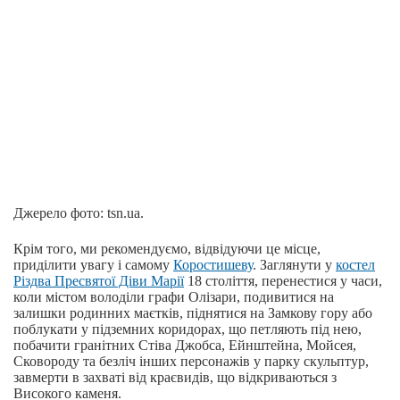
Джерело фото: tsn.ua.
Крім того, ми рекомендуємо, відвідуючи це місце,
приділити увагу і самому
Коростишеву
. Заглянути у
костел
Різдва Пресвятої Діви Марії
18 століття, перенестися у часи,
коли містом володіли графи Олізари, подивитися на
залишки родинних маєтків, піднятися на Замкову гору або
поблукати у підземних коридорах, що петляють під нею,
побачити гранітних Стіва Джобса, Ейнштейна, Мойсея,
Сковороду та безліч інших персонажів у парку скульптур,
завмерти в захваті від краєвидів, що відкриваються з
Високого каменя.