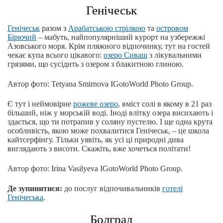
Генічеськ
Генічеськ
разом з
Арабатською стрілкою
та
островом
Бірючий
‒ мабуть, найпопулярніший курорт на узбережжі
Азовського моря. Крім пляжного відпочинку, тут на гостей
чекає купа всього цікавого:
озеро Сиваш
з лікувальними
грязями, що сусідить з озером з блакитною глиною.
Автор фото: Tetyana Smirnova IGotoWorld Photo Group.
Є тут і неймовірне
рожеве озеро
, вміст солі в якому в 21 раз
більший, ніж у морській воді. Іноді влітку озера висихають і
здається, що ти потрапив у соляну пустелю. І ще одна крута
особливість, якою може похвалитися Генічеськ, ‒ це школа
кайтсерфінгу. Тільки уявіть, як усі ці природні дива
виглядають з висоти. Скажіть, вже хочеться політати!
Автор фото: Irina Vasilyeva IGotoWorld Photo Group.
Де зупинитися:
до послуг відпочивальників
готелі
Генічеська
.
Болград