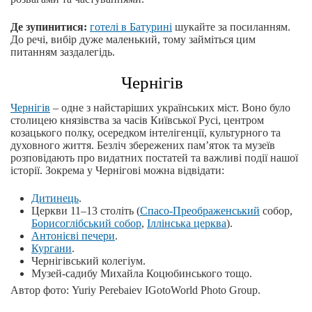
Де зупинитися:
готелі в Батурині
шукайте за посиланням.
До речі, вибір дуже маленький, тому займіться цим
питанням заздалегідь.
Чернігів
Чернігів
‒ одне з найстаріших українських міст. Воно було
столицею князівства за часів Київської Русі, центром
козацького полку, осередком інтелігенції, культурного та
духовного життя. Безліч збережених пам’яток та музеїв
розповідають про видатних постатей та важливі події нашої
історії. Зокрема у Чернігові можна відвідати:
Дитинець
.
Церкви 11–13 століть (
Спасо-Преображенський
собор,
Борисоглібський собор
,
Іллінська церква
).
Антонієві печери
.
Кургани
.
Чернігівський колегіум.
Музей-садибу Михайла Коцюбинського тощо.
Автор фото: Yuriy Perebaiev IGotoWorld Photo Group.