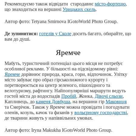
Рекомендуємо також відвідати стародавнє
місто-фортецю
,
що знаходиться на вершині
Урицьких скель
.
Автор фото: Tetyana Smirnova IGotoWorld Photo Group.
Де зупинитися:
готелів у Сколе
досить багато, обирайте, що
вам до душі.
Яремче
Мабуть, туристичний потенціал цього місця не потребує
особливої реклами. У більшості на підсвідомому рівні:
Яремче
дорівнює природа, краса, гори, відпочинок. Улітку
місто забуває про образ гірськолижного курорту і
перетворюється на центр зеленого, пішохідного та
велотуризму, рафтингу. Найпопулярніші маршрути ведуть
гостей міста до водоспадів
Пробій
, Жонка,
Дівочі сльози
,
Капливець, до
каменя Довбуша
, на вершини гір
Маковиця
та Смерічок. Також у Яремче можна провідати і погодувати
оленів, козуль, качок та фазанів у
вольєрному господарстві
,
де тварини живуть у напіввільних умовах.
Автор фото: Iryna Makukha IGotoWorld Photo Group.