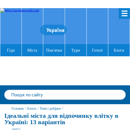
☰
Україна
Гіди
Міста
Пам'ятки
Тури
Готелі
Блоги
Головна
/
Блоги
/
Топи і добірки
/
Ідеальні міста для відпочинку влітку в
Україні: 13 варіантів
10452