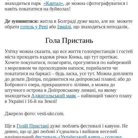
знаходиться парк
«Картал»
, де можна сфотографуватися і
навіть покататися на буйволах!
Де зупинитися:
житла в Болграді дуже мало, але ви можете
обрати
готель у Рені
або
Ізмаїлі
, що знаходяться неподалік.
Гола Пристань
Улітку можна сказати, що все життя голопристанців і гостей
міста проходить вздовж річки Конка, що тут протікає.
Хочете покупатися, позагоряти, прогулятися по набережній
з морозивом чи прохолодним напоєм, порибалити чи
покататися на баркасі ‒ будь ласка, усе тут. Можна допливти
до дельти Дніпра, подивитися на дніпровські плавні; або до
Бобрового озера, прикрашеного ліліями, а можна до
штучного острова в Дніпровському лимані, на якому
знаходиться
Аджигольський маяк
‒ найвищий такого плану
в Україні і 16-й на Землі!
Джерело фото: vesti-ukr.com.
Ще в
Голій Пристані
дуже люблять фестивалі і кавуни. Не
дивно, що ці дві любові з’єднались і вийшов веселий
національний
фестиваль «Український кавун ‒ солодке