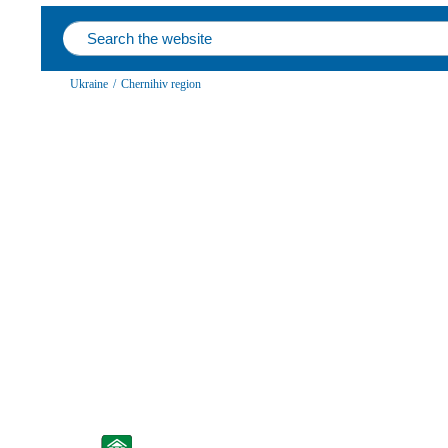
Ukraine
/
Chernihiv region
Select All / Uncheck All