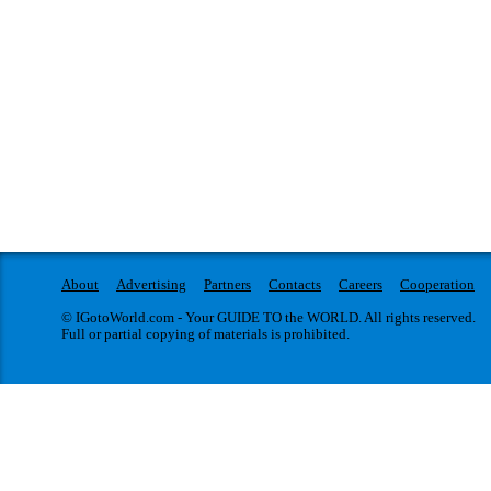
About
Advertising
Partners
Contacts
Careers
Cooperation
© IGotoWorld.com - Your GUIDE TO the WORLD. All rights reserved.
Full or partial copying of materials is prohibited.