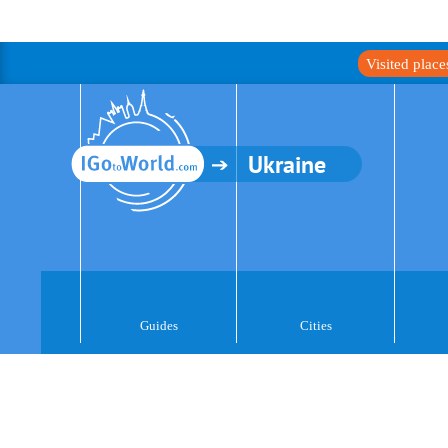
Visited plac
Ukraine
Guides
Cities