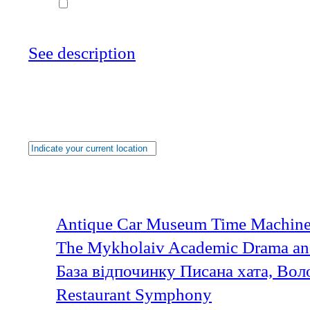
Transport
See description
Chernihiv region, on t
Loading......
My location
Shown
of
places
Last added objects
Antique Car Museum Time Machine
The Mykholaiv Academic Drama and
База відпочинку Писана хата, Вол
Restaurant Symphony