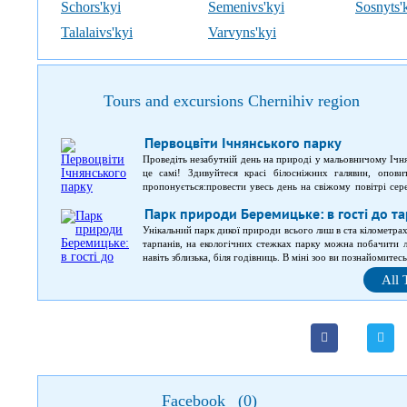
Schors'kyi
Semenivs'kyi
Sosnyts'
Talalaivs'kyi
Varvyns'kyi
Tours and excursions Chernihiv region
Первоцвіти Ічнянського парку
Проведіть незабутній день на природі у мальовничому Ічн
це самі! Здивуйтеся красі білосніжних галявин, опов
пропонується:провести увесь день на свіжому повітрі сер
під час якої ви дізнаєтесь багато нового про первоцвіти;об
Парк природи Беремицьке: в гості до та
Унікальний парк дикої природи всього лиш в ста кілометра
тарпанів, на екологічних стежках парку можна побачити л
навіть зблизька, біля годівниць. В міні зоо ви познайомите
подорожі стане знайомство з музеєм диких котів, де в комф
All 
коти.
Facebook
(
0
)