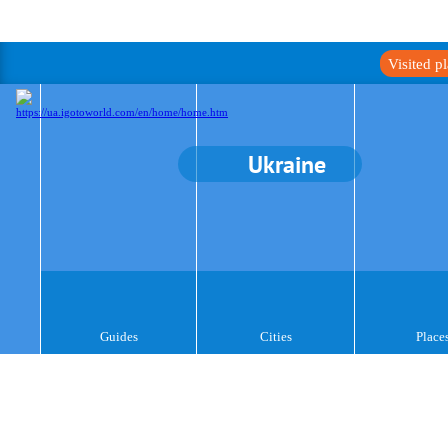
Visited p
Ukraine
Guides
Cities
Place