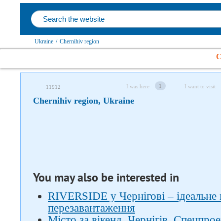
Ukraine
/
Chernihiv region
C
Follow us on social networks
1
I was here
I want to visit
11912
Chernihiv region, Ukraine
You may also be interested in
RIVERSIDE у Чернігові – ідеальне 
перезавантаження
Місто за вікенд. Чернігів. Спецпрое