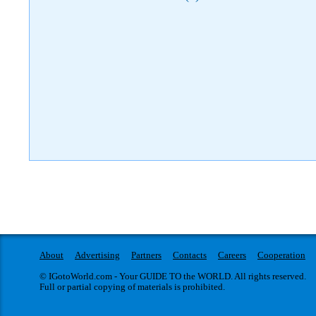
About
Advertising
Partners
Contacts
Careers
Cooperation
© IGotoWorld.com - Your GUIDE TO the WORLD. All rights reserved.
Full or partial copying of materials is prohibited.