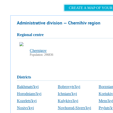
CREATE A MAP OF YOUR
Administrative division — Chernihiv region
regional centre
Chernigov
Population: 296836
districts
Bakhmats'kyi
Bobrovyts'kyi
Borznian
Horodnians'kyi
Ichnians'kyi
Koriukiv
Kozelets'kyi
Kulykivs'kyi
Mens'ky
Nosivs'kyi
Novhorod-Sivers'kyi
Pryluts'k