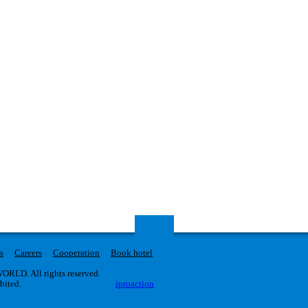
s
Careers
Cooperation
Book hotel
RLD. All rights reserved.
ibited.
iproaction