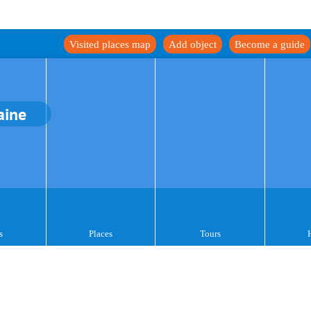
Visited places map
Add object
Become a guide
aine
s
Places
Tours