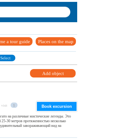
me a tour guide
Places on the map
Select
Add object
 visit
1
Book excursion
огато на различные мистические легенды. Это
 25-30 метров протяженностью несколько
 удивительный завораживающий вид на