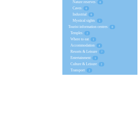
Nature reserves
0
Caves
0
Industrial
0
Mystical sights
1
Tourist information centres
0
Temples
2
Where to eat
1
Accommodation
4
Resorts & Leisure
7
Entertainment
1
Culture & Leisure
2
Transport
2