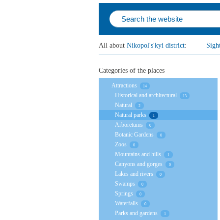
All about
Nikopol's'kyi district
:
Sigh
Categories of the places
Attractions
14
Historical and architectural
13
Natural
2
Natural parks
1
Arboretums
0
Botanic Gardens
0
Zoos
0
Mountains and hills
1
Canyons and gorges
0
Lakes and rivers
0
Swamps
0
Springs
0
Waterfalls
0
Parks and gardens
1