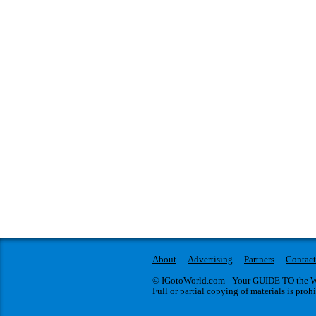
About
Advertising
Partners
Contact
© IGotoWorld.com - Your GUIDE TO the WO
Full or partial copying of materials is proh