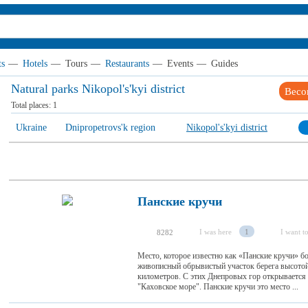
ts
—
Hotels
—
Tours
—
Restaurants
—
Events
—
Guides
Natural parks Nikopol's'kyi district
Beco
Total places:
1
Ukraine
Dnipropetrovs'k region
Nikopol's'kyi district
Панские кручи
I was here
1
I want to
8282
Место, которое известно как «Панские кручи» б
живописный обрывистый участок берега высотой
километров. С этих Днепровых гор открывается
"Каховское море". Панские кручи это место ...