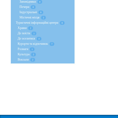
Заповідники
0
Печери
0
Індустріальні
0
Містичні місця
1
Туристичні інформаційні центри
0
Храми
2
Де поїсти
1
Де оселитися
4
Курорти та відпочинок
7
Розваги
1
Культура
2
Вокзали
2