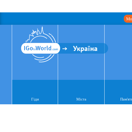
Мо
Україна
Гіди
Міста
Пам'ят