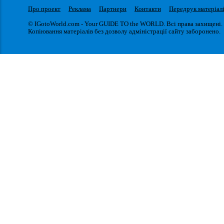
Про проект
Реклама
Партнери
Контакти
Передрук матеріал
© IGotoWorld.com - Your GUIDE TO the WORLD. Всі права захищені.
Копіювання матеріалів без дозволу адміністрації сайту заборонено.