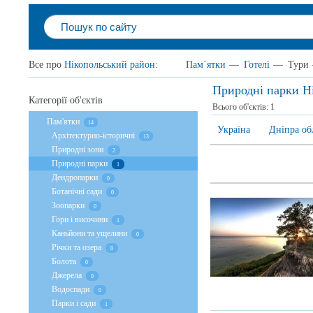
Все про
Нікопольський район
:
Пам`ятки
—
Готелі
—
Тури
Природні парки Н
Категорії об'єктів
Всього об'єктів:
1
Пам'ятки
14
Україна
Дніпра об
Архітектурно-історичні
13
Природні зони
2
Природні парки
1
Дендропарки
0
Ботанічні сади
0
Зоопарки
0
Гори і височини
1
Каньйони та ущелини
0
Річки та озера
0
Болота
0
Джерела
0
Водоспади
0
Парки і сади
1