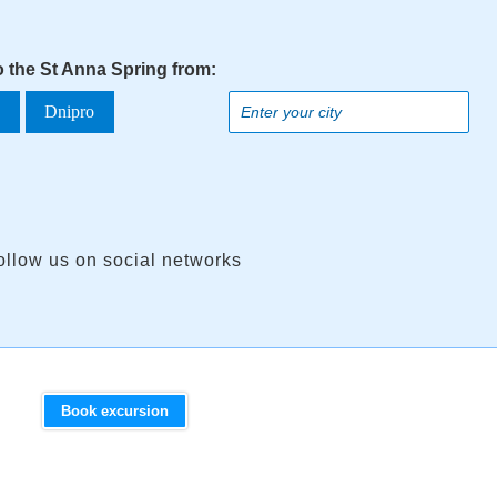
o the St Anna Spring from:
a
Dnipro
ollow us on social networks
Book excursion