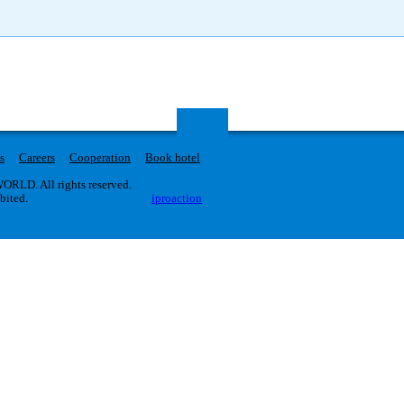
s
Careers
Cooperation
Book hotel
RLD. All rights reserved.
ibited.
iproaction