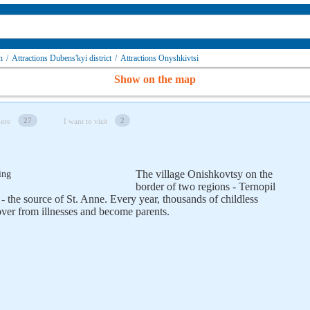
n
/
Attractions Dubens'kyi district
/
Attractions Onyshkivtsi
Show on the map
27
2
here
I want to visit
The village Onishkovtsy on the
border of two regions - Ternopil
 - the source of St. Anne. Every year, thousands of childless
ver from illnesses and become parents.