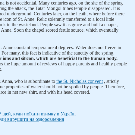
 is not accidental. Many centuries ago, on the site of the spring
ing the attack, the Tatar-Mongol tribes temple disappeared. It is
ned underground. Centuries later, on the heath, where before there
 icon of St. Anne. Relic solemnly transferred to a local little
ck in the wasteland. People saw it as grace and built a chapel,
s Anna. Soon the chapel scored fertile source, which eventually
f St. Anne constant temperature 4 degrees. Water does not freeze in
For many, this fact is indicative of the sanctity of the spring.
r ions and silicon, which are beneficial to the human body.
ms the huge amount of reviews of happy parents and healthy people
k.
 Anna, who is subordinate to
the St. Nicholas convent
, strictly
ue properties of water should not be spoiled by people. Therefore,
rce in net new shirt, and with his head covered.
 ідей, куди поїхати взимку в Україні
уди вирушити на оздоровлення