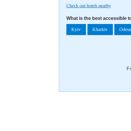
Check out hotels nearby
What is the best accessible t
Kyiv
Kharkiv
Odes
F