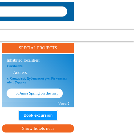
SPECIAL PROJECTS
Inhabited localities:
Onyshkivtsi
Address:
с. Онишківці, Дубенський р-н, Рівненська
обл., Україна
St Anna Spring on the map
Votes:
0
Book excursion
Show hotels near