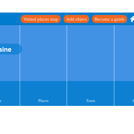
Visited places map
Add object
Become a guide
aine
s
Places
Tours