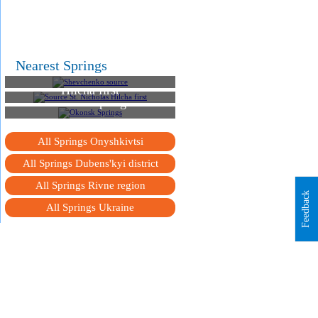
Nearest Springs
Shevchenko source
Source St. Nicholas
Hilcha first
Okonsk Springs
All Springs Onyshkivtsi
All Springs Dubens'kyi district
All Springs Rivne region
Feedback
All Springs Ukraine