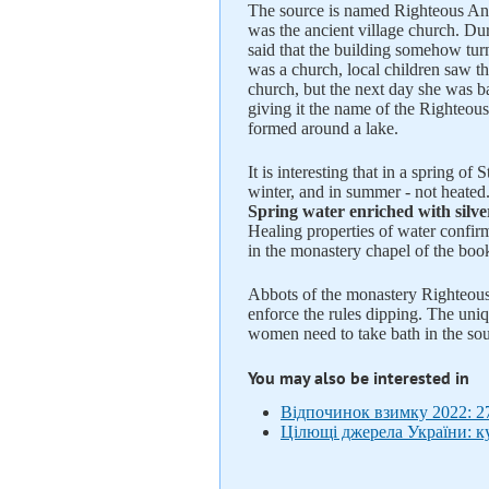
The source is named Righteous Anna
was the ancient village church. Dur
said that the building somehow tur
was a church, local children saw the
church, but the next day she was ba
giving it the name of the Righteou
formed around a lake.
It is interesting that in a spring o
winter, and in summer - not heated. 
Spring water enriched with silve
Healing properties of water confir
in the monastery chapel of the boo
Abbots of the monastery Righteous
enforce the rules dipping. The uniq
women need to take bath in the sou
You may also be interested in
Відпочинок взимку 2022: 27
Цілющі джерела України: к