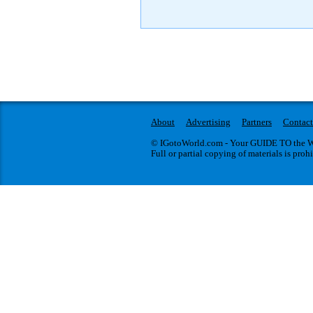
About
Advertising
Partners
Contact
© IGotoWorld.com - Your GUIDE TO the WO
Full or partial copying of materials is proh