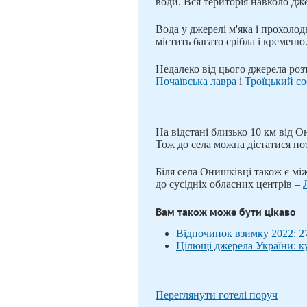
води. Вся територія навколо дже
Вода у джерелі м'яка і прохолод
містить багато срібла і кременю
Недалеко від цього джерела ро
Почаївська лавра
і
Троїцький с
На відстані близько 10 км від О
Тож до села можна дістатися пот
Біля села Онишківці також є мі
до сусідніх обласних центрів –
Вам також може бути цікаво
Відпочинок взимку 2022: 27
Цілющі джерела України: к
Переглянути готелі поруч