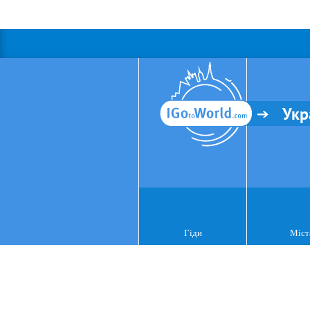
Укр
Гіди
Міст