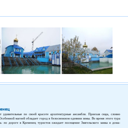
енец
 удивительные по своей красоте архитектурные ансамбли. Приехав сюда, словно
Особенной магией обладает город в белоснежном одеянии зимы. Во время этого тура
ть: по дороге в Кременец туристов ожидает посещение Звягельского замка и дома-
 Украинка; увидеть замок Острожских, в котором гостили Суворов, Кутузов и сам Петр