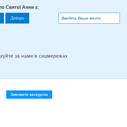
ло Святої Анни з:
Дніпро
дкуйте за нами в соцмережах
Замовити екскурсію