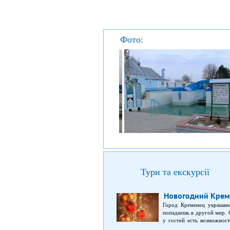
Фото:
Тури та екскурсії
Новогодний Крем
Город Кременец украшают
попадаешь в другой мир. 
у гостей есть возможнос
музея, где проживала Леся