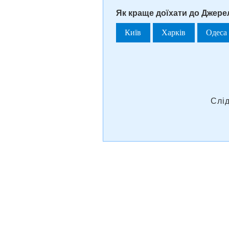
Як краще доїхати до Джере
Київ
Харків
Одеса
Слі