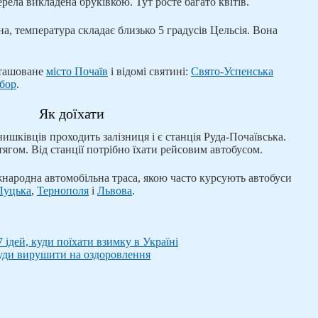
рела викладена бруківкою. Тут росте багато квітів.
на, температура складає близько 5 градусів Цельсія. Вона
.
зташоване
місто Почаїв
і відомі святині:
Свято-Успенська
обор
.
Як доїхати
нишківців проходить залізниця і є станція Руда-Почаївська.
ягом. Від станції потрібно їхати рейсовим автобусом.
жнародна автомобільна траса, якою часто курсують автобуси
Луцька
,
Тернополя
і
Львова
.
 ідей, куди поїхати взимку в Україні
уди вирушити на оздоровлення