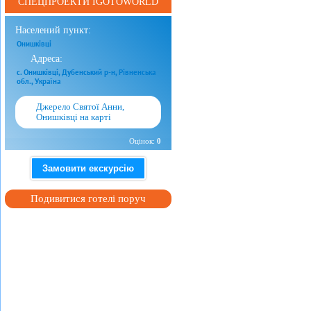
СПЕЦПРОЕКТИ IGOTOWORLD
Населений пункт:
Онишківці
Адреса:
с. Онишківці, Дубенський р-н, Рівненська
обл., Україна
Джерело Святої Анни,
Онишківці на карті
Оцінок:
0
Замовити екскурсію
Подивитися готелі поруч