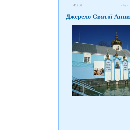
я був
41960
Джерело Святої Анни