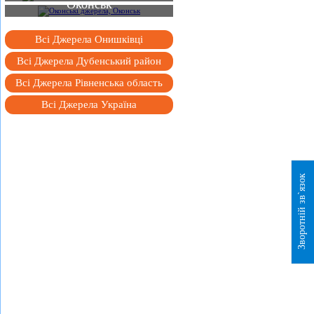
Оконськ
Всі Джерела Онишківці
Всі Джерела Дубенський район
Всі Джерела Рівненська область
Всі Джерела Україна
Зворотній зв`язок