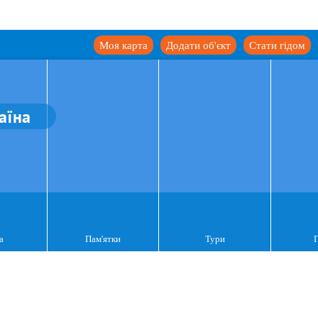
Моя карта
Додати об'єкт
Стати гідом
аїна
а
Пам'ятки
Тури