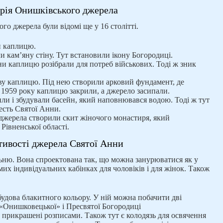
орія Онишківського джерела
ого джерела були відомі ще у 16 столітті.
и каплицю.
ли кам’яну стіну. Тут встановили ікону Богородиці.
ни каплицю розібрали для потреб військових. Тоді ж зник
ову каплицю. Під нею створили арковий фундамент, де
. 1959 року каплицю закрили, а джерело засипали.
ли і збудували басейн, який наповнювався водою. Тоді ж тут
есть Святої Анни.
я джерела створили скит жіночого монастиря, який
Рівненської області.
тивості джерела Святої Анни
ьню. Вона спроектована так, що можна занурюватися як у
емих індивідуальних кабінках для чоловіків і для жінок. Також
удова блакитного кольору. У ній можна побачити дві
 «Онишковецької» і Пресвятої Богородиці
 прикрашені розписами. Також тут є колодязь для освячення