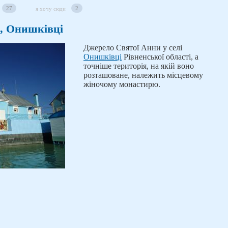
27
2
я хочу сюди
, Онишківці
Джерело Святої Анни у селі
Онишківці
Рівненської області, а
точніше територія, на якій воно
розташоване, належить місцевому
жіночому монастирю.