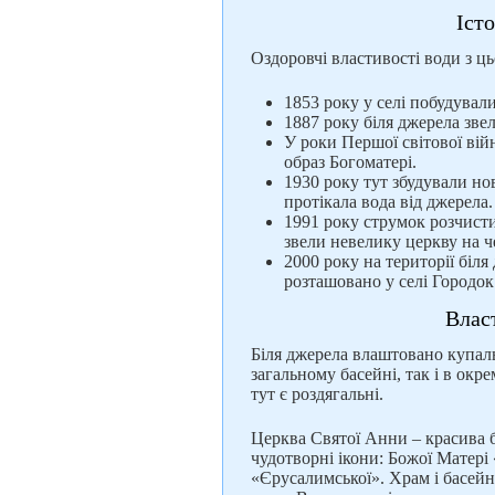
Іст
Оздоровчі властивості води з ць
1853 року у селі побудувал
1887 року біля джерела зве
У роки Першої світової вій
образ Богоматері.
1930 року тут збудували н
протікала вода від джерела
1991 року струмок розчисти
звели невелику церкву на ч
2000 року на території біл
розташовано у селі Городок 
Влас
Біля джерела влаштовано купал
загальному басейні, так і в окр
тут є роздягальні.
Церква Святої Анни – красива б
чудотворні ікони: Божої Матері
«Єрусалимської». Храм і басейн