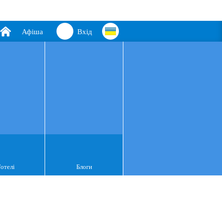
Афіша
Вхід
Готелі
Блоги