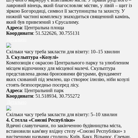
лавровий вінець, який благословляє містян, у лівій – щит із
зіркою Богородиці, символ її заступництва та захисту. У
нижній частині комплексу знаходиться священний камінь,
який був привезений з Єрусалиму.
Адреса
:
Центральна площа
Координати
: 51.522626, 30.755131
Детально
Скільки часу треба закласти для візиту: 10–15 хвилин
3.
Скульптура «Козулі»
Композиція є окрасою Центрального парку та улюбленим
місцем відпочинку для місцевої малечі. Скульптура
представлена двома бронзовими фігурами, фундамент
яких схований під землею, що створює ілюзію, ніби козулі
стоять безпосередньо посеред лісу.
Адреса
: Центральний парк
Координати
: 51.518934, 30.755272
Детально
Скільки часу треба закласти для візиту: 5–10 хвилин
4. Стелла «Союзні Республіки»
Вдячні славутичани, по закінченню будівництва міста,
встановили кам'яну вхідну стелу «Союзні Республіки» з
висіченими назвами столиць: Київ, Баку, Вільнюс, Єреван,