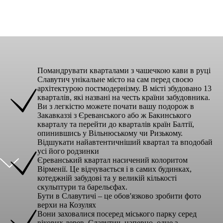
Помандрувати кварталами з чашечкою кави в руці
Славутич унікальне місто на сам перед своєю
архітектурою постмодернізму. В місті збудовано 13
кварталів, які названі на честь країни забудовника.
Ви з легкістю можете почати вашу подорож в
Закавказзі з Єреванського або ж Бакинського
кварталу та перейти до кварталів країн Балтії,
опинившись у Вільнюському чи Ризькому.
Відшукати найавтентичніший квартал та вподобай
усі його родзинки
Єреванський квартал насичений колоритом
Вірменії. Це відчувається і в самих будинках,
котеджній забудові та у великій кількості
скульптури та барельєфах.
Бути в Славутичі – це обов'язково зробити фото
верхи на Козулях
Вони заховалися посеред міського парку серед
вікових дерев. Славутич, напевно, одне з