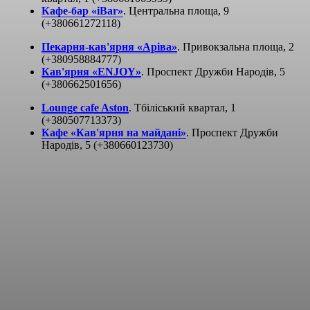
Кафе-бар «iBar»
. Центральна площа, 9
(+380661272118)
Пекарня-кав'ярня «Аріва»
.
Привокзальна площа, 2
(+380958884777)
Кав'ярня «ENJOY»
. Проспект Дружби Народів, 5
(+380662501656)
Lounge cafe Aston
. Тбіліський квартал, 1
(+380507713373)
Кафе «Кав'ярня на майданi»
. Проспект Дружби
Народів, 5 (+380660123730)