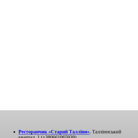
Ресторанчик «Старий Таллінн»
. Талліннський
квартал, 1 (+380661065939)