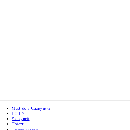
Must-do в Славутичі
ТОП-7
Екскурсії
Поїсти
Переночувати