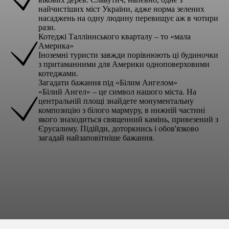
найчистіших міст України, адже норма зелених
насаджень на одну людину перевищує аж в чотири
рази.
Котеджі Талліннського кварталу – то «мала
Америка»
Іноземні туристи завжди порівнюють ці будиночки
з притаманними для Америки одноповерховими
котеджами.
Загадати бажання під «Білим Ангелом»
«Білий Ангел» – це символ нашого міста. На
центральній площі знайдете монументальну
композицію з білого мармуру, в нижній частині
якого знаходиться священний камінь, привезений з
Єрусалиму. Підійди, доторкнись і обов'язково
загадай найзаповітніше бажання.