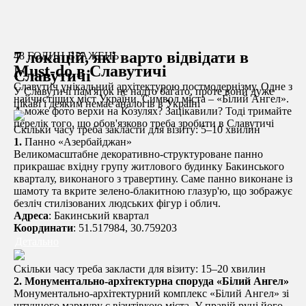
7 локацій, які варто відвідати в
48 ГОДИН ВРАЖЕНЬ
Must-do в Славутичі
Славутичі
Славутич унікальний архітектурою постмодернізму. Одне з
У Славутичі пам'яток не надто багато, проте вони дуже
найчистіших міст України. Символ міста – «Білий Ангел».
цікаві і деяким немає аналогів в Україні
А може фото верхи на Козулях? Зацікавили? Тоді тримайте
перелік того, що обов'язково треба зробити в Славутичі
Скільки часу треба закласти для візиту: 5–10 хвилин
1.
Панно «Азербайджан»
Великомасштабне декоративно-структуроване панно
прикрашає вхідну групу житлового будинку Бакинського
кварталу, виконаного з травертину. Саме панно виконане із
шамоту та вкрите зелено-блакитною глазур'ю, що зображує
безліч стилізованих людських фігур і облич.
Адреса
: Бакинський квартал
Координати
: 51.517984, 30.759203
Детально
Скільки часу треба закласти для візиту: 15–20 хвилин
2.
Монументально-архітектурна споруда «Білий Ангел»
Монументально-архітектурний комплекс «Білий Ангел» зі
штучного мармуру є візитівкою міста. У правій руці його –