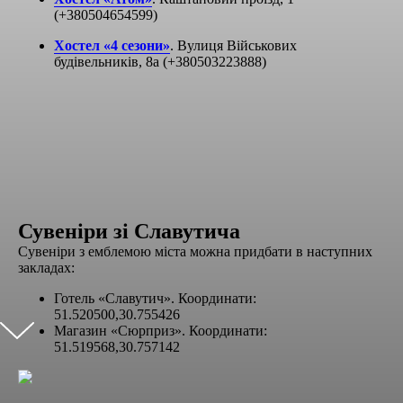
(+380504654599)
Хостел «4 сезони»
. Вулиця Військових
будівельників, 8а (+380503223888)
Сувеніри зі Славутича
Сувеніри з емблемою міста можна придбати в наступних
закладах:
Готель «Славутич». Координати:
51.520500,30.755426
Магазин «Сюрприз». Координати:
51.519568,30.757142