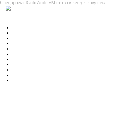
Спецпроект IGotoWorld «Місто за вікенд. Славутич»
Рекомендації туристам
Must-do в Славутичі
7 локацій, які варто відвідати в Славутичі
Організовані екскурсії по Славутичу
Де поїсти в Славутичі
Де переночувати в Славутичі
Сувеніри зі Славутича
Поруч зі Славутичом
Цікаве про Славутич
ТІЦ Славутича
Туристична мапа Славутича
© 2021 UA.IGotoWorld.com