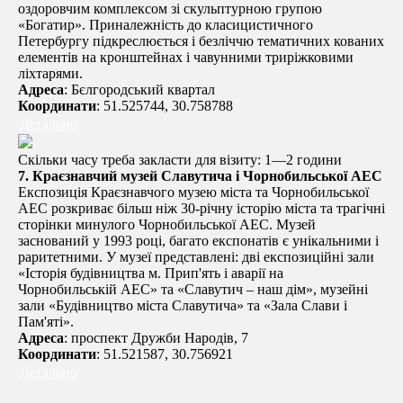
оздоровчим комплексом зі скульптурною групою
«Богатир». Приналежність до класицистичного
Петербургу підкреслюється і безліччю тематичних кованих
елементів на кронштейнах і чавунними триріжковими
ліхтарями.
Адреса
: Бєлгородський квартал
Координати
: 51.525744, 30.758788
Детально
Скільки часу треба закласти для візиту: 1—2 години
7.
Краєзнавчий музей Славутича і Чорнобильської АЕС
Експозиція Краєзнавчого музею міста та Чорнобильської
АЕС розкриває більш ніж 30-річну історію міста та трагічні
сторінки минулого Чорнобильської АЕС. Музей
заснований у 1993 році, багато експонатів є унікальними і
раритетними. У музеї представлені: дві експозиційні зали
«Історія будівництва м. Прип'ять і аварії на
Чорнобильській АЕС» та «Славутич – наш дім», музейні
зали «Будівництво міста Славутича» та «Зала Слави і
Пам'яті».
Адреса
: проспект Дружби Народів, 7
Координати
: 51.521587, 30.756921
Детально