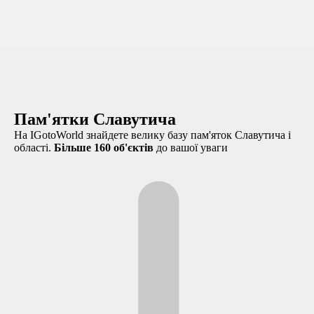
Пам'ятки Славутича
На IGotoWorld знайдете велику базу пам'яток Славутича і
області.
Більше 160 об'єктів
до вашої уваги