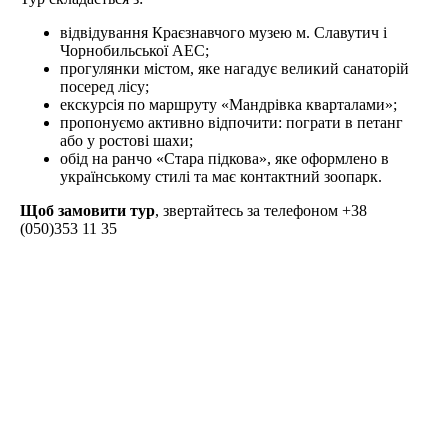
відвідування Краєзнавчого музею м. Славутич і
Чорнобильської АЕС;
прогулянки містом, яке нагадує великий санаторій
посеред лісу;
екскурсія по маршруту «Мандрівка кварталами»;
пропонуємо активно відпочити: пограти в петанг
або у ростові шахи;
обід на ранчо «Стара підкова», яке оформлено в
українському стилі та має контактний зоопарк.
Щоб замовити тур
, звертайтесь за телефоном +38
(050)353 11 35