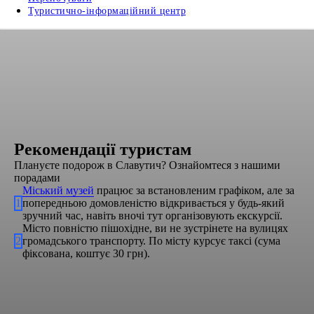
Туристично-інформаційний центр
Рекомендації туристам
Плануєте подорож в Славутич? Ознайомтеся з нашими
порадами
Міський музей
працює за встановленим графіком, але за
1
попередньою домовленістю відкривається у будь-який
зручний час, навіть вночі тут організовують екскурсії.
Місто повністю пішохідне, ви не зустрінете на вулицях
2
громадського транспорту. По місту курсує таксі (сума
фіксована, коштує 30 грн).