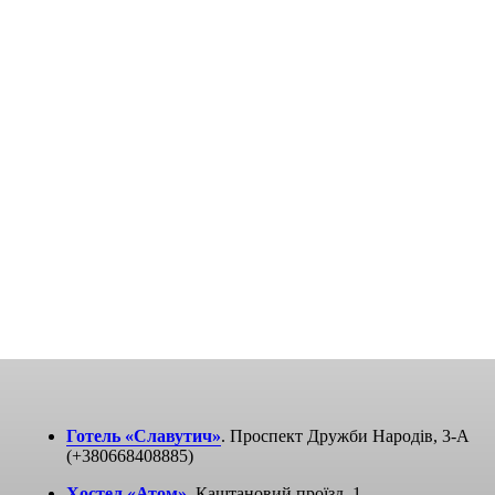
Готель «Славутич»
. Проспект Дружби Народів, 3-A
(+380668408885)
Хостел «Атом»
. Каштановий проїзд, 1