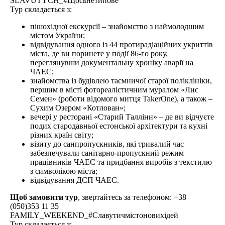
SLAVUTYCH_#Щосьнетипове
Тур складається з:
пішохідної екскурсії – знайомство з наймолодшим
містом України;
відвідування одного із 44 протирадіаційних укриттів
міста, де ви поринете у події 86-го року,
переглянувши документальну хроніку аварії на
ЧАЕС;
знайомства із будівлею таємничої старої поліклініки,
першим в місті фотореалістичним муралом «Лис
Семен» (роботи відомого митця TakerOne), а також –
Сухим Озером «Котлован»;
вечері у ресторані «Старий Таллінн» – де ви відчуєте
подих стародавньої естонської архітектури та кухні
різних країн світу;
візиту до санпропускників, які тривалий час
забезпечували санітарно-пропускний режим
працівників ЧАЕС та придбання виробів з текстилю
з символікою міста;
відвідування ДСП ЧАЕС.
Щоб замовити тур
, звертайтесь за телефоном: +38
(050)353 11 35
FAMILY_WEEKEND_#Славутичмістоновихідей
Тур складається з: