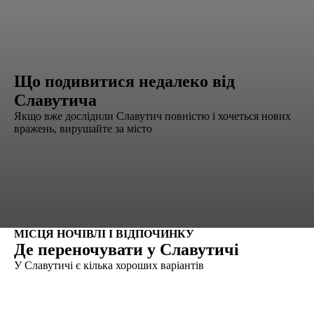
Що подивитися недалеко від
Славутича
Якщо вже дослідили Славутич повністю і хочеться нових
вражень, вирушайте за місто
МІСЦЯ НОЧІВЛІ І ВІДПОЧИНКУ
Де переночувати у Славутичі
У Славутичі є кілька хороших варіантів