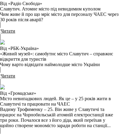
Від «Радіо Свобода»
Славутич. Атомне місто під невидимим куполом
Чим живе й про що мріє місто для персоналу ЧАЕС через
30 років після аварії?
Читати
Від «РБК-Україна»
«Живий музей»: самобутнє місто Славутич – справжнє
відкриття для туристів
Чому варто відвідати наймолодше місто України
Читати
Від «Громадське»
Місто невипадкових людей. Як це – у 25 років жити в
Славутичі та працювати на ЧАЕС
Вадиму Трофименку – 25. Він живе у Славутичі та
працює на Чорнобильській атомній електростанції вже
три роки. Почалося все з його діда, який переїхав у
щойно створене мономісто заради роботи на станції...