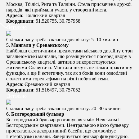
Москва, Тбілісі, Рига та Таллінн. Стела присвячена дружбі
народів, які приймали участь у створенні міста.
Адреса
: Тбіліський квартал
Координати
: 51.520755, 30.757958
Детально
Скільки часу треба закласти для візиту: 5–10 хвилин
5.
Мангали у Єреванському
Найбільш екзотичними предметами міського дизайну є три
загальноміські мангали, що розміщуються посеред двору в
Єреванському кварталі, активно використовуються
жителями Славутича. Мангали несуть не тільки практичну
функцію, а ще й естетичну, так як з боків вони оздоблені
сюжетними горельєфами на різні побутові теми.
Адреса
: Єреванський квартал
Координати
: 51.516497, 30.757052
Детально
Скільки часу треба закласти для візиту: 20–30 хвилин
6.
Бєлгородський бульвар
Бєлгородський бульвар розташувався між Невським і
Бєлгородським кварталами. Центральною віссю бульвару
простягається декоративний басейн, що символізує
Петербурзькі канали. Завершується бульвар фізкультурно-