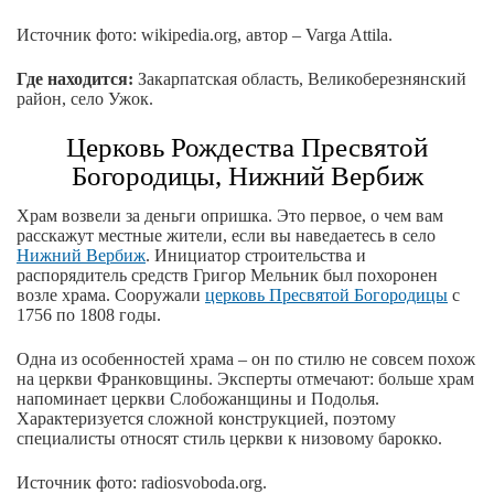
Источник фото: wikipedia.org, автор – Varga Attila.
Где находится:
Закарпатская область, Великоберезнянский
район, село Ужок.
Церковь Рождества Пресвятой
Богородицы, Нижний Вербиж
Храм возвели за деньги опришка. Это первое, о чем вам
расскажут местные жители, если вы наведаетесь в село
Нижний Вербиж
. Инициатор строительства и
распорядитель средств Григор Мельник был похоронен
возле храма. Сооружали
церковь Пресвятой Богородицы
с
1756 по 1808 годы.
Одна из особенностей храма – он по стилю не совсем похож
на церкви Франковщины. Эксперты отмечают: больше храм
напоминает церкви Слобожанщины и Подолья.
Характеризуется сложной конструкцией, поэтому
специалисты относят стиль церкви к низовому барокко.
Источник фото: radiosvoboda.org.