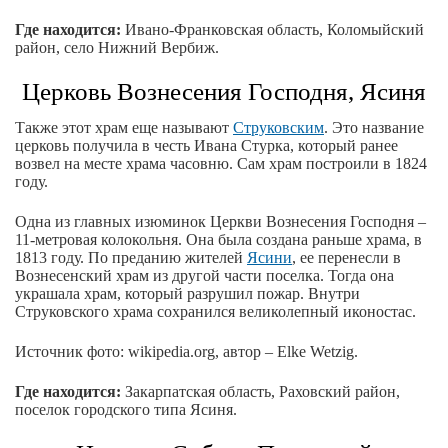
Где находится:
Ивано-Франковская область, Коломыйский
район, село Нижний Вербиж.
Церковь Вознесения Господня, Ясиня
Также этот храм еще называют
Струковским
. Это название
церковь получила в честь Ивана Стурка, который ранее
возвел на месте храма часовню. Сам храм построили в 1824
году.
Одна из главных изюминок Церкви Вознесения Господня –
11-метровая колокольня. Она была создана раньше храма, в
1813 году. По преданию жителей
Ясини
, ее перенесли в
Вознесенский храм из другой части поселка. Тогда она
украшала храм, который разрушил пожар. Внутри
Струковского храма сохранился великолепный иконостас.
Источник фото: wikipedia.org, автор – Elke Wetzig.
Где находится:
Закарпатская область, Раховский район,
поселок городского типа Ясиня.