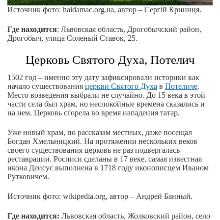
Источник фото: haidamac.org.ua, автор – Сергій Криниця.
Где находится
: Львовская область, Дрогобычский район,
Дрогобыч, улица Соленый Ставок, 25.
Церковь Святого Духа, Потелич
1502 год – именно эту дату зафиксировали историки как
начало существования
церкви Святого Духа
в
Потеличе
.
Место возведения выбрали не случайно. До 15 века в этой
части села был храм, но неспокойные времена сказались и
на нем. Церковь сгорела во время нападения татар.
Уже новый храм, по рассказам местных, даже посещал
Богдан Хмельницкий. На протяжении нескольких веков
своего существования церковь не раз подвергалась
реставрации. Росписи сделаны в 17 веке, самая известная
икона Деисус выполнена в 1718 году иконописцем Иваном
Рутковичем.
Источник фото: wikipedia.org, автор – Андрей Банный.
Где находится:
Львовская область, Жолковский район, село