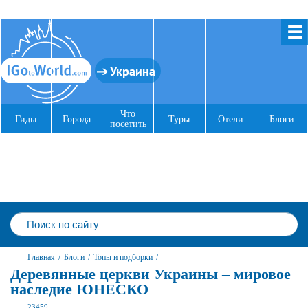
☰
Украина
Что
Гиды
Города
Туры
Отели
Блоги
посетить
Главная
/
Блоги
/
Топы и подборки
/
Деревянные церкви Украины – мировое
наследие ЮНЕСКО
23459