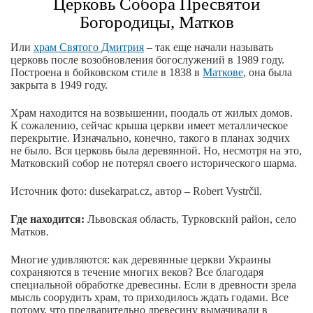
Церковь Собора Пресвятой
Богородицы, Матков
Или
храм Святого Дмитрия
– так еще начали называть
церковь после возобновления богослужений в 1989 году.
Построена в бойковском стиле в 1838 в
Маткове
, она была
закрыта в 1949 году.
Храм находится на возвышении, поодаль от жилых домов.
К сожалению, сейчас крыша церкви имеет металлическое
перекрытие. Изначально, конечно, такого в планах зодчих
не было. Вся церковь была деревянной. Но, несмотря на это,
Матковский собор не потерял своего исторического шарма.
Источник фото: dusekarpat.cz, автор – Robert Vystrčil.
Где находится:
Львовская область, Турковский район, село
Матков.
Многие удивляются: как деревянные церкви Украины
сохраняются в течение многих веков? Все благодаря
специальной обработке древесины. Если в древности зрела
мысль соорудить храм, то приходилось ждать годами. Все
потому, что предварительно древесину вымачивали в