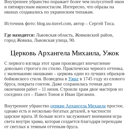
Внутреннее убранство поражает более чем полусотней икон
и пятиярусным иконостасом. Интересно, что образы на
иконах создавались по украинским типажам.
Источник фото: blog.uu-travel.com, автор – Сергей Тиса.
Где находится:
Львовская область, Жовковский район,
город Жовква, Львовская улица, 90.
Церковь Архангела Михаила, Ужок
С первого взгляда этот храм производит впечатление
довольно строгого по стилю. Практически черного оттенка,
с маленькими окошками – церковь один из лучших образцов
бойковского стиля. Возведена в
Ужке
в 1745 году из елового
бруса, покрыта гонтом. Даже сохранилась точная дата
окончания работ – 11 июня. Строили храм двое мастеров из
соседних сел – Павел Тонов и Иван Циганин.
Внутреннее убранство
церкви Архангела Михаила
простое,
однако есть и несколько богатых деталей, в частности
царские врата. И больше всего заслуживает внимания игра
света внутри храма, которая создается благодаря переходам
от светлых к темным оттенкам бруса.