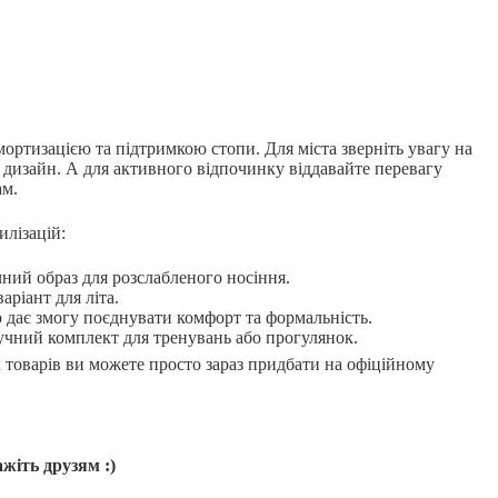
мортизацією та підтримкою стопи. Для міста зверніть увагу на
 дизайн. А для активного відпочинку віддавайте перевагу
ам.
илізацій:
ний образ для розслабленого носіння.
аріант для літа.
 дає змогу поєднувати комфорт та формальність.
ручний комплект для тренувань або прогулянок.
х товарів ви можете просто зараз придбати на офіційному
жіть друзям :)