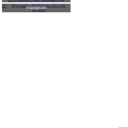
влітку: 20+1 ідея
подорожі