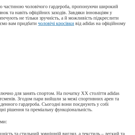
ою частиною чоловічого гардероба, пропонуючи широкий
нок та навіть офіційних заходів. Завдяки інноваціям у
зпечують не тільки зручність, а й можливість підкреслити
уємо вам придбати
чоловічі кросівки
від adidas на офіційному
ючно для занять спортом. На початку XX століття adidas
ртсменів. Згодом пари вийшли за межі спортивних арен та
енного гардероба. Сьогодні вони поєднують у собі
дні рішення та преміальну функціональність.
рми:
іцність та стильний зовнішній вигляд, а текстиль – легкий та