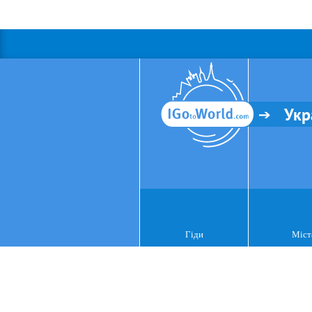
Укр
Гіди
Міст