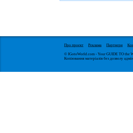
Про проект
Реклама
Партнери
Ко
© IGotoWorld.com - Your GUIDE TO the 
Копіювання матеріалів без дозволу адмін