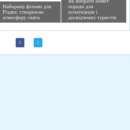
Як вибрати намет:
Найкращі фільми для
поради для
Різдва: створюємо
початківців і
атмосферу свята
досвідчених туристів