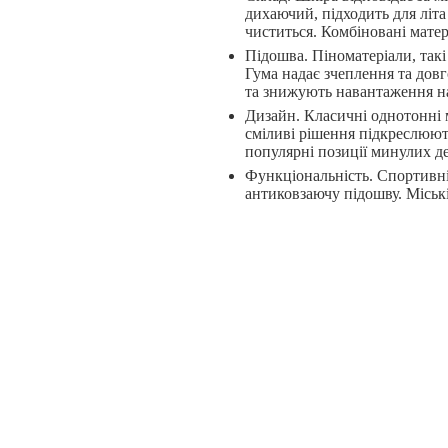
дихаючий, підходить для літа
чиститься. Комбіновані мате
Підошва. Піноматеріали, такі 
Гума надає зчеплення та довго
та знижують навантаження на
Дизайн. Класичні однотонні м
сміливі рішення підкреслюют
популярні позиції минулих де
Функціональність. Спортивні
антиковзаючу підошву. Міські