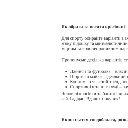
Як обрати та носити кросівки?
Для спорту обирайте варіанти з а
м'яку підошву та мінімалістичний
міцним та водонепроникним пар
Пропонуємо декілька варіантів ст
Джинси та футболка – класич
Шорти та майка – ідеальний в
Костюм – сучасний тренд, що
Спортивні штани та худі – з
Чоловічі кросівки та багато інши
сайті адідас. Вдалих покупок!
Якщо стаття сподобалася, розка