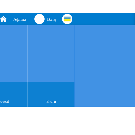
Афіша
Вхід
Готелі
Блоги