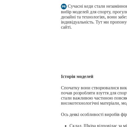
Сучасні кеди стали незамінн
вибір моделей для спорту, прогуля
дизайні та технологіях, вони забе
індивідуальність. Тут ми пропон
сайті.
Історія моделей
Спочатку вони створювалися викл
почав розробляти взуття для спо
стали важливою частиною повсякд
високотехнологічні матеріали, мо
Ось деякі особливості виробів фі
Склад. Шкіра відповідає за м