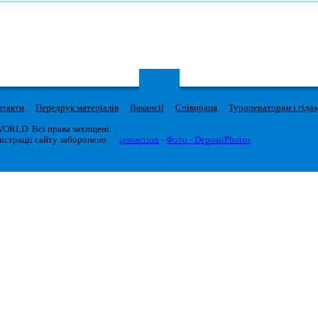
нтакти
Передрук матеріалів
Вакансії
Співпраця
Туроператорам і гіда
WORLD. Всі права захищені.
істрації сайту заборонено.
iproaction
-
Фото - DepositPhotos