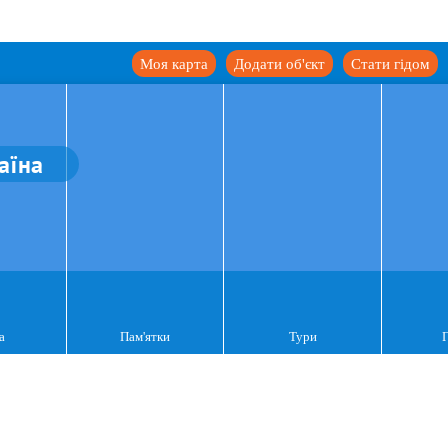
Моя карта
Додати об'єкт
Стати гідом
аїна
а
Пам'ятки
Тури