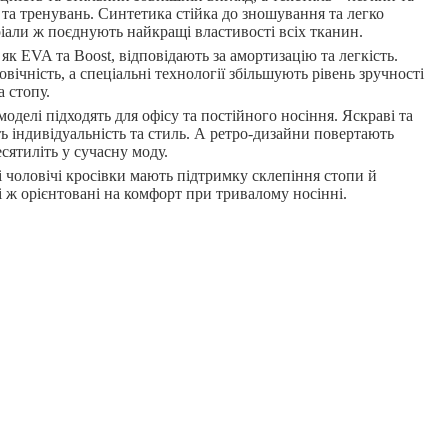
 та тренувань. Синтетика стійка до зношування та легко
ріали ж поєднують найкращі властивості всіх тканин.
як EVA та Boost, відповідають за амортизацію та легкість.
вічність, а спеціальні технології збільшують рівень зручності
 стопу.
оделі підходять для офісу та постійного носіння. Яскраві та
ь індивідуальність та стиль. А ретро-дизайни повертають
сятиліть у сучасну моду.
 чоловічі кросівки мають підтримку склепіння стопи й
 ж орієнтовані на комфорт при тривалому носінні.