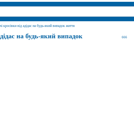
чі кросівки від адідас на будь-який випадок життя
адідас на будь-який випадок
666