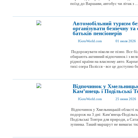
поїзд до Варшави, автобус чи літак з ...
Автомобільний туризм бе
організувати безпечну та
батьків пенсіонерів
IGotoWorld.com
01 июля 2026
Подорожувати ніколи не пізно. Все бі
обирають активний відпочинок і з вел
рідної країни на власному авто. Карпа
тихі озера Полісся - все це доступно без 
Відпочинок у Хмельницькі
Кам’янець і Подільські То
IGotoWorld.com
25 июня 2026
Відпочинок у Хмельницькій області н
подорож на 3 дні: Кам’янець-Подільськ
Подільські Товтри для природи, а Сат
зупинка. Такий маршрут не вимагає тиж