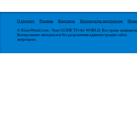
О проекте
Реклама
Контакты
Перепечатка материалов
Пом
© IGotoWorld.com - Your GUIDE TO the WORLD. Все права защищен
Копирование материалов без разрешения администрации сайта
запрещено.