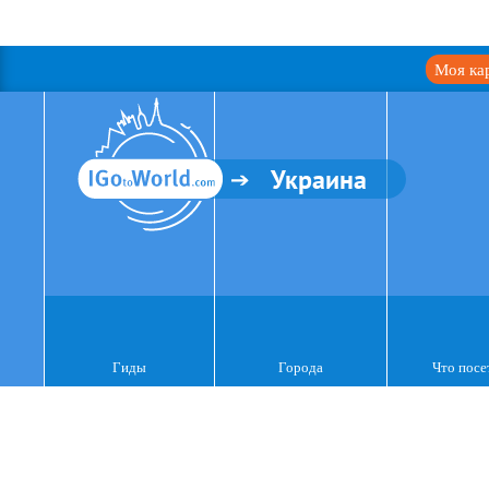
Моя ка
Украина
Гиды
Города
Что посе