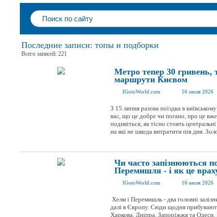
Последние записи: топы и подборки
Всего записей: 221
Метро тепер 30 гривень, 
маршрути Києвом
IGotoWorld.com
16 июля 2026
З 15 липня разова поїздка в київсько
вас, що це добре чи погано, про це вже
подивіться, як тісно стоять центральн
на які не шкода витратити пів дня. Золот
Чи часто запізнюються по
Перемишля - і як це врах
IGotoWorld.com
16 июля 2026
Хелм і Перемишль - два головні залізни
далі в Європу. Сюди щодня прибувають
Харкова, Дніпра, Запоріжжя та Одеси. 