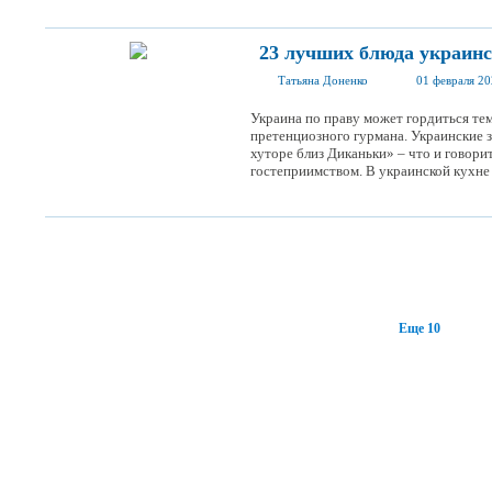
23 лучших блюда украинс
Татьяна Доненко
01 февраля 2
Украина по праву может гордиться тем
претенциозного гурмана. Украинские з
хуторе близ Диканьки» – что и говорит
гостеприимством. В украинской кухне е
Еще 10