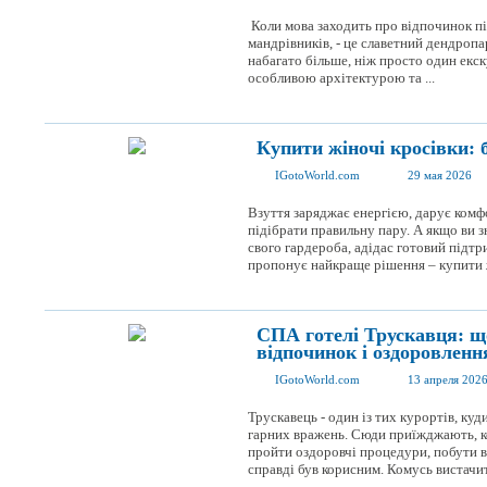
Коли мова заходить про відпочинок пі
мандрівників, - це славетний дендропа
набагато більше, ніж просто один екск
особливою архітектурою та ...
Купити жіночі кросівки: 
IGotoWorld.com
29 мая 2026
Взуття заряджає енергією, дарує комф
підібрати правильну пару. А якщо ви 
свого гардероба, адідас готовий підт
пропонує найкраще рішення – купити жі
СПА готелі Трускавця: що
відпочинок і оздоровленн
IGotoWorld.com
13 апреля 202
Трускавець - один із тих курортів, куди
гарних вражень. Сюди приїжджають, ко
пройти оздоровчі процедури, побути в
справді був корисним. Комусь вистачить