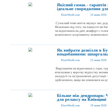
Якісний гамак - гарантія 
ідеальне спорядження дл
IGotoWorld.com
23 июня 2026
Сучасний темп життя змушує нас деда
Незалежно від того, чи плануєте ви баг
чи відпочинок на дачі, комфорт є гол
величезного асортименту кемпінгового
Як вибрати дозвілля в Бу
вподобаннями: шпаргалка
IGotoWorld.com
22 июня 2026
Вирушаючи на відпочинок у гори, тур
втиснувши у коротку відпустку активне
екскурсії та гастрономічні дегустації.
здійсненною, якщо ви опинилися на куро
Більше ніж дендропарк: Ч
для релаксу на Київщині
IGotoWorld.com
19 июня 2026