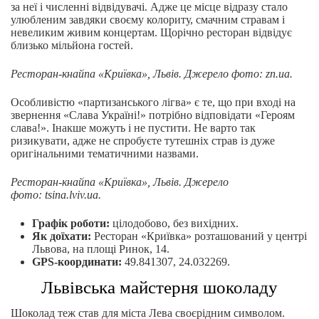
за неї і численні відвідувачі. Адже це місце відразу стало
улюбленим завдяки своєму колориту, смачним стравам і
невеликим живим концертам. Щорічно ресторан відвідує
близько мільйона гостей.
Ресторан-кнайпа «Криївка», Львів.
Джерело фото: zn.ua.
Особливістю «партизанського лігва» є те, що при вході на
звернення «Слава Україні!» потрібно відповідати «Героям
слава!». Інакше можуть і не пустити. Не варто так
ризикувати, адже не спробуєте тутешніх страв із дуже
оригінальними тематичними назвами.
Ресторан-кнайпа «Криївка», Львів. Джерело
фото: tsina.lviv.ua.
Графік роботи:
цілодобово, без вихідних.
Як доїхати:
Ресторан «Криївка» розташований у центрі
Львова, на площі Ринок, 14.
GPS-координати:
49.841307, 24.032269.
Львівська майстерня шоколаду
Шоколад теж став для міста Лева своєрідним символом.