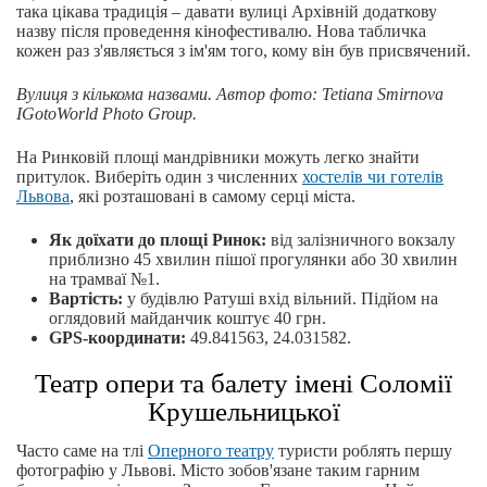
така цікава традиція – давати вулиці Архівній додаткову
назву після проведення кінофестивалю. Нова табличка
кожен раз з'являється з ім'ям того, кому він був присвячений.
Вулиця з кількома назвами. Автор фото: Tetiana Smirnova
IGotoWorld Photo Group.
На Ринковій площі мандрівники можуть легко знайти
притулок. Виберіть один з численних
хостелів чи готелів
Львова
, які розташовані в самому серці міста.
Як доїхати до площі Ринок:
від залізничного вокзалу
приблизно 45 хвилин пішої прогулянки або 30 хвилин
на трамваї №1.
Вартість:
у будівлю Ратуші вхід вільний. Підйом на
оглядовий майданчик коштує 40 грн.
GPS-координати:
49.841563, 24.031582.
Театр опери та балету імені Соломії
Крушельницької
Часто саме на тлі
Оперного театру
туристи роблять першу
фотографію у Львові. Місто зобов'язане таким гарним