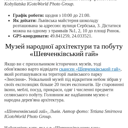
Kobyliatska IGotoWorld Photo Group.
Графік роботи:
щодня з 10:00 до 21:00.
Як доїхати:
Львівська майстерня шоколаду
розташована за адресою: вулиця Сербська, 3. Дістатися
можна на одному з трамваїв №1, 2, 10 до площі Ринок.
GPS-координати:
49.841259, 24.033521.
Музей народної архітектури та побуту
«Шевченківський гай»
Якщо ви є прихильником історичних музеїв, тоді
обов'язково варто відвідати
скансен «Шевченківський гай»
,
який розташувався на території львівського парку
«Знесіння». Унікальний музей під відкритим небом зібрав у
своїх експозиціях більше 20 тисяч експонатів. Це старовинні
ікони, меблі, посуд, прикраси, одяг і численні предмети
селянського побуту. Головним же надбанням музею є
народна дерев'яна архітектура.
«Шевченківський гай», Львів.
Автор фото: Tetiana Smirnova
IGotoWorld Photo Group.
Найстарішу хату, яка є в «Шевченківському гаю»,