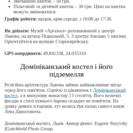
Звичайний квиток – 50 грн.
Пільговий та дитячий квиток – 30 грн. Ціни на квитки
можуть змінюватися.
Графік роботи:
щодня, крім середи, з 10:00 до 17:30.
Як доїхати:
Музей «Арсенал» розташований у центрі
Львова, на вулиці Підвальній, 5. З центру близько 5 хвилин.
Орієнтуйтеся на вулицю Староєврейську.
GPS-координати:
49.841338, 24.035310.
Домініканський костел і його
підземелля
Релігійна архітектура Львова займає найважливіше місце
серед його пам'яток. Однією із цікавинок є
Домініканський
костел
, а в минулому монастир 13 століття. Його величні
фасади в стилі пізнього бароко складно не помітити. На
думку деяких істориків, тут колись був палац самого князя
Лева Даниловича.
Домініканський костел, Львів.
Автор фото: Eugene Naryvsky
IGotoWorld Photo Group.