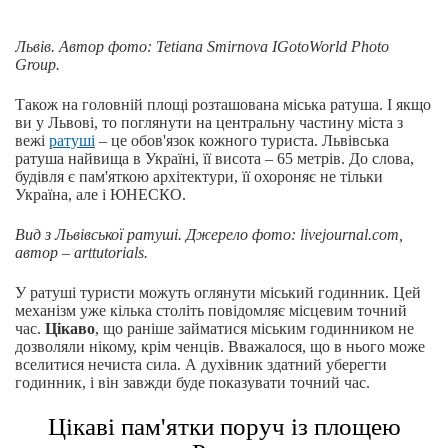
Львів. Автор
фото
: Tetiana Smirnova IGotoWorld Photo
Group.
Також на головній площі розташована міська ратуша. І якщо
ви у Львові, то поглянути на центральну частину міста з
вежі
ратуші
– це обов'язок кожного туриста. Львівська
ратуша найвища в Україні, її висота – 65 метрів. До слова,
будівля є пам'яткою архітектури, її охороняє не тільки
Україна, але і ЮНЕСКО.
Вид з Львівської ратуші. Джерело фото: livejournal.com,
автор – arttutorials.
У ратуші туристи можуть оглянути міський годинник. Цей
механізм уже кілька століть повідомляє місцевим точний
час.
Цікаво
, що раніше займатися міським годинником не
дозволяли нікому, крім ченців. Вважалося, що в нього може
вселитися нечиста сила. А духівник здатний уберегти
годинник, і він завжди буде показувати точний час.
Цікаві пам'ятки поруч із площею