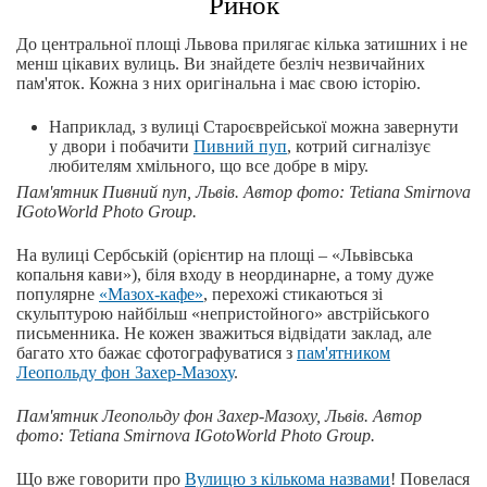
Ринок
До центральної площі Львова прилягає кілька затишних і не
менш цікавих вулиць. Ви знайдете безліч незвичайних
пам'яток. Кожна з них оригінальна і має свою історію.
Наприклад, з вулиці Староєврейської можна завернути
у двори і побачити
Пивний пуп
, котрий сигналізує
любителям хмільного, що все добре в міру.
Пам'ятник Пивний пуп, Львів.
Автор
фото
: Tetiana Smirnova
IGotoWorld Photo Group.
На вулиці Сербській (орієнтир на площі – «Львівська
копальня кави»), біля входу в неординарне, а тому дуже
популярне
«Мазох-кафе»
, перехожі стикаються зі
скульптурою найбільш «непристойного» австрійського
письменника. Не кожен зважиться відвідати заклад, але
багато хто бажає сфотографуватися з
пам'ятником
Леопольду фон Захер-Мазоху
.
Пам'ятник Леопольду фон Захер-Мазоху, Львів.
Автор
фото
: Tetiana Smirnova IGotoWorld Photo Group.
Що вже говорити про
Вулицю з кількома назвами
! Повелася