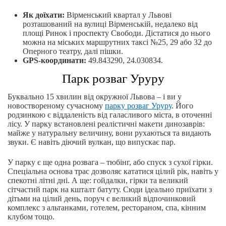
Як доїхати:
Вірменський квартал у Львові
розташований на вулиці Вірменській, недалеко від
площі Ринок і проспекту Свободи. Дістатися до нього
можна на міських маршрутних таксі №25, 29 або 32 до
Оперного театру, далі пішки.
GPS-координати:
49.843290, 24.030834.
Парк розваг Уруру
Буквально 15 хвилин від окружної Львова – і ви у
новоствореному сучасному
парку розваг Уруру
. Його
родзинкою є віддаленість від галасливого міста, в оточенні
лісу. У парку встановлені реалістичні макети динозаврів:
майже у натуральну величину, вони рухаються та видають
звуки. Є навіть діючий вулкан, що випускає пар.
У парку є ще одна розвага – тюбінг, або спуск з сухої гірки.
Спеціальна основа трас дозволяє кататися цілий рік, навіть у
спекотні літні дні. А ще: гойдалки, гірки та великий
сітчастий парк на кшталт батуту. Сюди ідеально приїхати з
дітьми на цілий день, поруч є великий відпочинковий
комплекс з альтанками, готелем, рестораном, спа, кінним
клубом тощо.