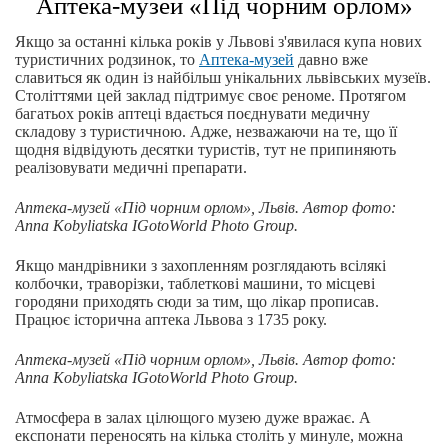
Аптека-музей «Під чорним орлом»
Якщо за останні кілька років у Львові з'явилася купа нових
туристичних родзинок, то
Аптека-музей
давно вже
славиться як один із найбільш унікальних львівських музеїв.
Століттями цей заклад підтримує своє реноме. Протягом
багатьох років аптеці вдається поєднувати медичну
складову з туристичною. Адже, незважаючи на те, що її
щодня відвідують десятки туристів, тут не припиняють
реалізовувати медичні препарати.
Аптека-музей «Під чорним орлом», Львів.
Автор фото:
Anna Kobyliatska IGotoWorld Photo Group.
Якщо мандрівники з захопленням розглядають всілякі
колбочки, траворізки, таблеткові машини, то місцеві
городяни приходять сюди за тим, що лікар прописав.
Працює історична аптека Львова з 1735 року.
Аптека-музей «Під чорним орлом», Львів.
Автор фото:
Anna Kobyliatska IGotoWorld Photo Group.
Атмосфера в залах цілющого музею дуже вражає. А
експонати переносять на кілька століть у минуле, можна