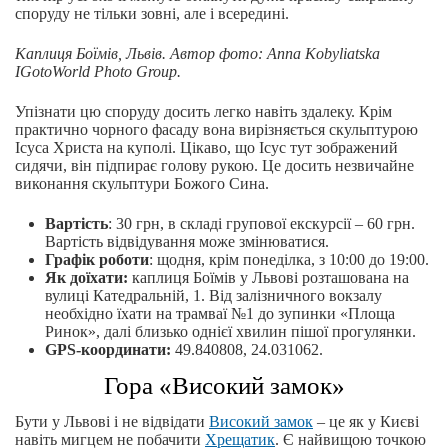
споруду не тільки зовні, але і всередині.
Каплиця Боїмів, Львів. Автор фото: Anna Kobyliatska
IGotoWorld Photo Group.
Упізнати цю споруду досить легко навіть здалеку. Крім
практично чорного фасаду вона вирізняється скульптурою
Ісуса Христа на куполі. Цікаво, що Ісус тут зображений
сидячи, він підпирає голову рукою. Це досить незвичайне
виконання скульптури Божого Сина.
Вартість
: 30 грн, в складі групової екскурсії – 60 грн.
Вартість відвідування може змінюватися.
Графік роботи
: щодня, крім понеділка, з 10:00 до 19:00.
Як доїхати:
каплиця Боїмів у Львові розташована на
вулиці Катедральній, 1. Від залізничного вокзалу
необхідно їхати на трамваї №1 до зупинки «Площа
Ринок», далі близько однієї хвилин пішої прогулянки.
GPS-координати:
49.840808, 24.031062.
Гора «Високий замок»
Бути у Львові і не відвідати
Високий замок
– це як у Києві
навіть мигцем не побачити
Хрещатик
. Є найвищою точкою