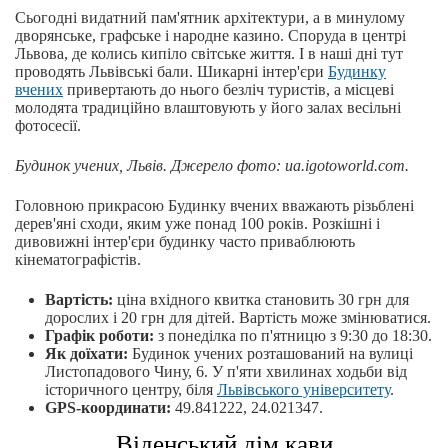
Сьогодні видатний пам'ятник архітектури, а в минулому
дворянське, графське і народне казино. Споруда в центрі
Львова, де колись кипіло світське життя. І в наші дні тут
проводять Львівські бали. Шикарні інтер'єри
Будинку
вчених
привертають до нього безліч туристів, а місцеві
молодята традиційно влаштовують у його залах весільні
фотосесії.
Будинок учених, Львів. Джерело фото: ua.igotoworld.com.
Головною прикрасою Будинку вчених вважають різьблені
дерев'яні сходи, яким уже понад 100 років. Розкішні і
дивовижні інтер'єри будинку часто приваблюють
кінематографістів.
Вартість:
ціна вхідного квитка становить 30 грн для
дорослих і 20 грн для дітей. Вартість може змінюватися.
Графік роботи:
з понеділка по п'ятницю з 9:30 до 18:30.
Як доїхати:
Будинок учених розташований на вулиці
Листопадового Чину, 6. У п'яти хвилинах ходьби від
історичного центру, біля
Львівського університету
.
GPS-координати:
49.841222, 24.021347.
Віденський дім кави