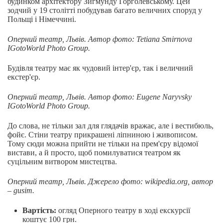
будинком архітектору Зигмунду Горголевському. Цей
зодчий у 19 столітті побудував багато величних споруд у
Польщі і Німеччині.
Оперний театр, Львів.
Автор
фото
: Tetiana Smirnova
IGotoWorld Photo Group.
Будівля театру має як чудовий інтер'єр, так і величний
екстер'єр.
Оперний театр, Львів.
Автор
фото
: Eugene Naryvsky
IGotoWorld Photo Group.
До слова, не тільки зал для глядачів вражає, але і вестибюль,
фойє. Стіни театру прикрашені ліпниною і живописом.
Тому сюди можна прийти не тільки на прем'єру відомої
вистави, а й просто, щоб помилуватися театром як
суцільним витвором мистецтва.
Оперний театр, Львів. Джерело фото: wikipedia.org, автор
– gusim.
Вартість:
огляд Оперного театру в ході екскурсії
коштує 100 грн.