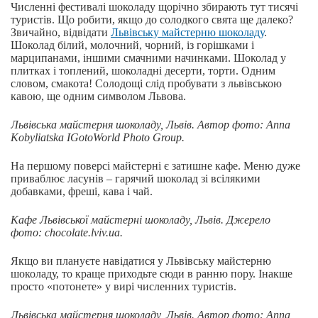
Численні фестивалі шоколаду щорічно збирають тут тисячі
туристів. Що робити, якщо до солодкого свята ще далеко?
Звичайно, відвідати
Львівську майстерню шоколаду
.
Шоколад білий, молочний, чорний, із горішками і
марципанами, іншими смачними начинками. Шоколад у
плитках і топлений, шоколадні десерти, торти. Одним
словом, смакота! Солодощі слід пробувати з львівською
кавою, ще одним символом Львова.
Львівська майстерня шоколаду, Львів.
Автор
фото
: Anna
Kobyliatska IGotoWorld Photo Group.
На першому поверсі майстерні є затишне кафе. Меню дуже
приваблює ласунів – гарячий шоколад зі всілякими
добавками, фреші, кава і чай.
Кафе Львівської майстерні шоколаду, Львів. Джерело
фото: chocolate.lviv.ua.
Якщо ви плануєте навідатися у Львівську майстерню
шоколаду, то краще приходьте сюди в ранню пору. Інакше
просто «потонете» у вирі численних туристів.
Львівська майстерня шоколаду, Львів.
Автор
фото
: Anna