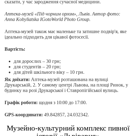
сказати, у час зародження сучасної медицини.
Аптека-музей «Під чорним орлом», Львів.
Автор фото:
Anna Kobyliatska IGotoWorld Photo Group.
Аптека-музей також має маленьке та затишне подвір'я, яке
ідеально підходить для цікавої фотосесії.
Вартість:
для дорослих – 30 грн;
для студентів – 20 грн;
для дітей шкільного віку – 10 грн.
Як доїхати:
Аптека-музей розташована на вулиці
Друкарській, 2. У самому центрі Львова, на площі Ринок, у
будинку на розі Друкарської і Ставропігійської вулиць.
Графік роботи:
щодня з 10:00 до 17:00.
GPS-координати:
49.842857, 24.032342.
Музейно-культурний комплекс пивної
історії «Львіварня»