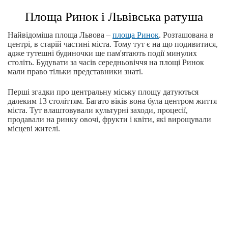
Площа Ринок і Львівська ратуша
Найвідоміша площа Львова –
площа Ринок
. Розташована в
центрі, в старій частині міста. Тому тут є на що подивитися,
адже тутешні будиночки ще пам'ятають події минулих
століть. Будувати за часів середньовіччя на площі Ринок
мали право тільки представники знаті.
Перші згадки про центральну міську площу датуються
далеким 13 століттям. Багато віків вона була центром життя
міста. Тут влаштовували культурні заходи, процесії,
продавали на ринку овочі, фрукти і квіти, які вирощували
місцеві жителі.