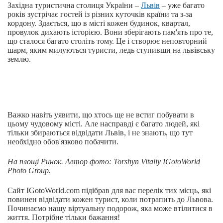
Західна туристична столиця України –
Львів
– уже багато
років зустрічає гостей із різних куточків країни та з-за
кордону. Здається, що в місті кожен будинок, квартал,
провулок дихають історією. Вони зберігають пам'ять про те,
що сталося багато століть тому. Це і створює неповторний
шарм, яким милуються туристи, ледь ступивши на львівську
землю.
Важко навіть уявити, що хтось ще не встиг побувати в
цьому чудовому місті. Але насправді є багато людей, які
тільки збираються відвідати Львів, і не знають, що тут
необхідно обов'язково побачити.
На площі Ринок. Автор фото: Torshyn Vitaliy IGotoWorld
Photo Group.
Сайт IGotoWorld.com підібрав для вас перелік тих місць, які
повинен відвідати кожен турист, коли потрапить до Львова.
Починаємо нашу віртуальну подорож, яка може втілитися в
життя. Потрібне тільки бажання!