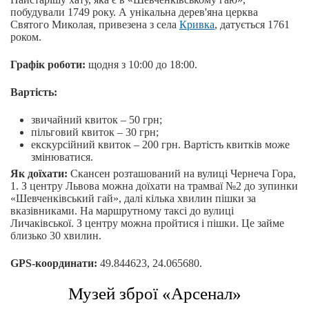
побудували 1749 року. А унікальна дерев'яна церква
Святого Миколая, привезена з села
Кривка
, датується 1761
роком.
Графік роботи:
щодня з 10:00 до 18:00.
Вартість:
звичайний квиток – 50 грн;
пільговий квиток – 30 грн;
екскурсійний квиток – 200 грн. Вартість квитків може
змінюватися.
Як доїхати:
Скансен розташований на вулиці Чернеча Гора,
1. З центру Львова можна доїхати на трамваї №2 до зупинки
«Шевченківський гай», далі кілька хвилин пішки за
вказівниками. На маршрутному таксі до вулиці
Личаківської. З центру можна пройтися і пішки. Це займе
близько 30 хвилин.
GPS-координати:
49.844623, 24.065680.
Музей зброї «Арсенал»