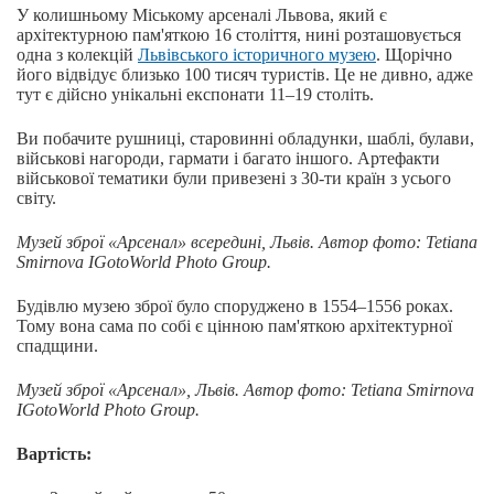
У колишньому Міському арсеналі Львова, який є
архітектурною пам'яткою 16 століття, нині розташовується
одна з колекцій
Львівського історичного музею
. Щорічно
його відвідує близько 100 тисяч туристів. Це не дивно, адже
тут є дійсно унікальні експонати 11–19 століть.
Ви побачите рушниці, старовинні обладунки, шаблі, булави,
військові нагороди, гармати і багато іншого. Артефакти
військової тематики були привезені з 30-ти країн з усього
світу.
Музей зброї «Арсенал» всередині, Львів.
Автор фото: Tetiana
Smirnova IGotoWorld Photo Group.
Будівлю музею зброї було споруджено в 1554–1556 роках.
Тому вона сама по собі є цінною пам'яткою архітектурної
спадщини.
Музей зброї «Арсенал», Львів.
Автор фото: Tetiana Smirnova
IGotoWorld Photo Group.
Вартість: