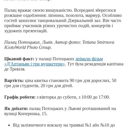
Палац вражає своєю вишуканістю. Всередині збереглося
розкішне оздоблення: ліпнина, позолота, мармур. Особливо
гостей захоплює танцювальний Дзеркальний зал. Він часто
приймає учасників різних урочистих подій, концертів і
художніх презентацій.
Палац Потоцьких, Львів.
Автор
фото
: Tetiana Smirnova
IGotoWorld Photo Group.
Цікавий факт:
у палаці Потоцьких
знімали фільм
«Д'Артаньян і три мушкетери»
. Тут була резиденція капітана
де Тревіля.
Вартість:
ціна квитка становить 90 грн для дорослих, 50
грн для студентів, 20 грн для дітей.
Графік роботи:
з вівторка до суботи, з 10:00 до 17:00.
Як доїхати:
палац Потоцьких у Львові розташований на
вулиці Коперника, 15.
Від залізничного вокзалу на трамваї №1 або №10 до