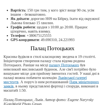
Вартість
: 150 грн тим, у кого зріст вище 90 см, усім
іншим – безкоштовно.
Як доїхати
: дорогою Н09 на Бібрку, їхати від окружної
Львова близько 15 хвилин.
Графік роботи
: щодня з 10:00 до 20:00. Працює
цілорічно, навіть взимку.
Телефон
: +380675125555
GPS-координати
: 49.690310, 24.221993
Палац Потоцьких
Красива будівля в стилі класицизму зведена в 19 столітті.
Ініціатором створення палацу стала відома родина
Потоцьких. Раніше на місці
палацу Потоцьких
був
невеликий мисливський будинок. Але сім'ї потрібно було
вишукане місце для прийому іменитих гостей. У наші дні в
палаці можна побачити колекцію
Львівської галереї
мистецтв
. А поруч із ним розташований
Парк мініатюрних
замків
, в ньому представлені фортеці і споруди, виконані в
масштабі 1:50.
Палац Потоцьких, Львів. Автор фото: Eugene Naryvsky
IGotoWorld Photo Group.