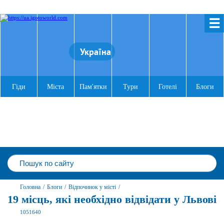
☰
Україна
Гіди
Міста
Пам'ятки
Тури
Готелі
Блоги
Головна
/
Блоги
/
Відпочинок у місті
/
19 місць, які необхідно відвідати у Львові
1051640