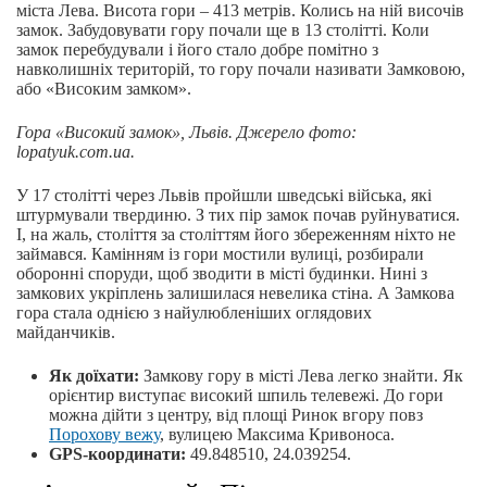
міста Лева. Висота гори – 413 метрів. Колись на ній височів
замок. Забудовувати гору почали ще в 13 столітті. Коли
замок перебудували і його стало добре помітно з
навколишніх територій, то гору почали називати Замковою,
або «Високим замком».
Гора «Високий замок», Львів. Джерело фото:
lopatyuk.com.ua.
У 17 столітті через Львів пройшли шведські війська, які
штурмували твердиню. З тих пір замок почав руйнуватися.
І, на жаль, століття за століттям його збереженням ніхто не
займався. Камінням із гори мостили вулиці, розбирали
оборонні споруди, щоб зводити в місті будинки. Нині з
замкових укріплень залишилася невелика стіна. А Замкова
гора стала однією з найулюбленіших оглядових
майданчиків.
Як доїхати:
Замкову гору в місті Лева легко знайти. Як
орієнтир виступає високий шпиль телевежі. До гори
можна дійти з центру, від площі Ринок вгору повз
Порохову вежу
, вулицею Максима Кривоноса.
GPS-координати:
49.848510, 24.039254.