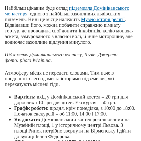
Найбільш цікавим буде огляд
підземелля Домініканського
монастиря
, одного з найбільш захопливих львівських
підземель. Нині це місце належить
Музею історії релігії
.
Відвідавши його, можна побачити справжню кімнату
тортур, де проводила свої допити інквізиція, келію монаха-
аскета, замурованого з власної волі, й інше моторошне, але
водночас захопливе відлуння минулого.
Підземелля Домініканського костелу, Львів. Джерело
фото: photo-lviv.in.ua.
Атмосферу місця не передати словами. Тим паче в
поєднанні з легендами та історіями підземелля, які
переказують місцеві гіди.
Вартість:
вхід у Домініканський костел – 20 грн для
дорослих і 10 грн для дітей. Екскурсія – 50 грн.
Графік роботи:
щодня, крім понеділка, з 10:00 до 18:00.
Початок екскурсій – об 11:00, 14:00 і 17:00.
Як доїхати:
Домініканський костел розташований на
Музейній площі, 1 у історичному центрі Львова. З
площі Ринок потрібно звернути на Вірменську і дійти
до вулиці Івана Федорова.