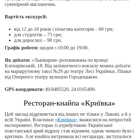
сувенірний магазинчик.
Вартість екскурсії:
від 12 до 18 років і пільгова категорія – 60 грн;
для студентів – 75 грн;
для дорослих – 90 грн.
Графік роботи:
щодня з 10:00 до 19:00.
Як доїхати:
«Львіварня» розташована по вулиці
Клепарівській, 18. Від залізничного вокзалу можна доїхати
на маршрутному таксі №29 до театру Лесі Українки. Пішки
від Оперного театру вулицею Городоцькою.
GPS-координати:
49.8485520, 24.0165490.
Ресторан-кнайпа «Криївка»
Цей заклад відрізняється від інших не тільки у Львові, а й у
всій Україні. Власники
«Криївки»
зважилися на непростий
експеримент. Ресторан із атрибутикою Української
повстанської армії відразу став відомим, однак чимало було і
критики. Але кнайпа витримала всі негаразди, заступалися