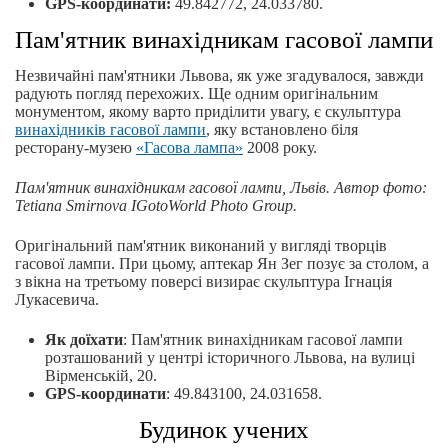
GPS-координати:
49.842772, 24.033780.
Пам'ятник винахідникам гасової лампи
Незвичайні пам'ятники Львова, як уже згадувалося, завжди
радують погляд перехожих. Ще одним оригінальним
монументом, якому варто приділити увагу, є скульптура
винахідників гасової лампи
, яку встановлено біля
ресторану-музею
«Гасова лампа»
2008 року.
Пам'ятник винахідникам гасової лампи, Львів.
Автор
фото
:
Tetiana Smirnova IGotoWorld Photo Group.
Оригінальний пам'ятник виконаний у вигляді творців
гасової лампи. При цьому, аптекар Ян Зег позує за столом, а
з вікна на третьому поверсі визирає скульптура Ігнація
Лукасевича.
Як доїхати
: Пам'ятник винахідникам гасової лампи
розташований у центрі історичного Львова, на вулиці
Вірменській, 20.
GPS-координати
: 49.843100, 24.031658.
Будинок учених