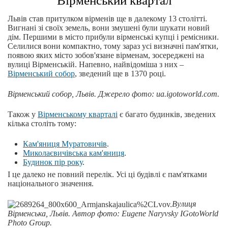
Вірменський квартал
Львів став притулком вірменів ще в далекому 13 столітті.
Вигнані зі своїх земель, вони змушені були шукати новий
дім. Першими в місто прибули вірменські купці і ремісники.
Селилися вони компактно, тому зараз усі визначні пам'ятки,
появою яких місто зобов'язане вірменам, зосереджені на
вулиці Вірменській. Напевно, найвідоміша з них –
Вірменський собор
, зведений ще в 1370 році.
Вірменський собор, Львів. Джерело фото: ua.igotoworld.com.
Також у
Вірменському кварталі
є багато будинків, зведених
кілька століть тому:
Кам'яниця Муратовичів
.
Миколаєвичівська кам'яниця
.
Будинок пір року
.
І це далеко не повний перелік. Усі ці будівлі є пам'ятками
національного значення.
Вулиця
Вірменська, Львів. Автор фото: Eugene Naryvsky IGotoWorld
Photo Group.