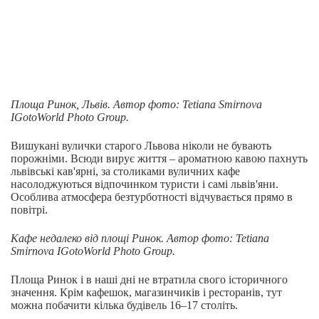
Площа Ринок, Львів.
Автор
фото
: Tetiana Smirnova
IGotoWorld Photo Group.
Вишукані вулички старого Львова ніколи не бувають
порожніми. Всюди вирує життя – ароматною кавою пахнуть
львівські кав'ярні, за столиками вуличних кафе
насолоджуються відпочинком туристи і самі львів'яни.
Особлива атмосфера безтурботності відчувається прямо в
повітрі.
Кафе недалеко від площі Ринок. Автор
фото
: Tetiana
Smirnova IGotoWorld Photo Group.
Площа Ринок і в наші дні не втратила свого історичного
значення. Крім кафешок, магазинчиків і ресторанів, тут
можна побачити кілька будівель 16–17 століть.