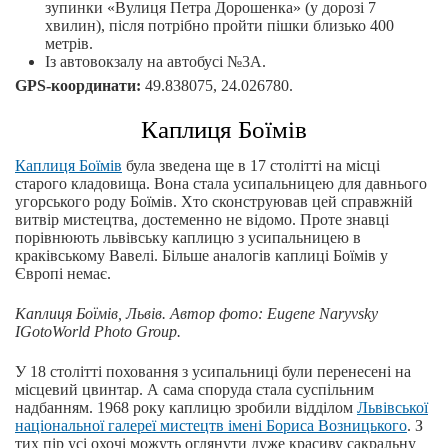
зупинки «Вулиця Петра Дорошенка» (у дорозі 7
хвилин), після потрібно пройти пішки близько 400
метрів.
Із автовокзалу на автобусі №3А.
GPS-координати:
49.838075, 24.026780.
Каплиця Боїмів
Каплиця Боїмів
була зведена ще в 17 столітті на місці
старого кладовища. Вона стала усипальницею для давнього
угорського роду Боїмів. Хто сконструював цей справжній
витвір мистецтва, достеменно не відомо. Проте знавці
порівнюють львівську каплицю з усипальницею в
краківському Вавелі. Більше аналогів каплиці Боїмів у
Європі немає.
Каплиця Боїмів, Львів. Автор
фото
: Eugene Naryvsky
IGotoWorld Photo Group.
У 18 столітті поховання з усипальниці були перенесені на
місцевий цвинтар. А сама споруда стала суспільним
надбанням. 1968 року каплицю зробили відділом
Львівської
національної галереї мистецтв імені Бориса Возницького
. З
тих пір усі охочі можуть оглянути дуже красиву сакральну