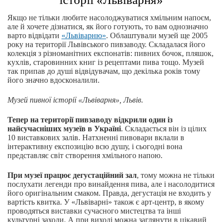
Якщо не тільки любите насолоджуватися хмільним напоєм,
але й хочете дізнатися, як його готують, то вам однозначно
варто відвідати
«Львіварню»
. Облаштували музей ще 2005
року на території Львівського пивзаводу. Складалася його
колекція з різноманітних експонатів: пивних бочок, пляшок,
кухлів, старовинних книг із рецептами пива тощо. Музей
так припав до душі відвідувачам, що декілька років тому
його значно вдосконалили.
Музей пивної історії «Львіварня», Львів.
Тепер на території пивзаводу відкрили один із
найсучасніших музеїв в Україні
. Складається він із цілих
10 виставкових залів. Натхненні пивовари вклали в
інтерактивну експозицію всю душу, і сьогодні вона
представляє світ створення хмільного напою.
При музеї працює дегустаційний зал
, тому можна не тільки
послухати легенди про винайдення пива, але і насолодитися
його оригінальним смаком. Правда, дегустація не входить у
вартість квитка. У «Львіварні» також є арт-центр, в якому
проводяться виставки сучасного мистецтва та інші
культурні заходи. А при виході можна заглянути в цікавий