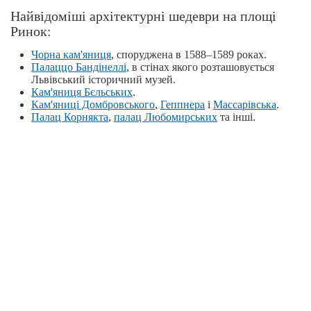
Найвідоміші архітектурні шедеври на площі
Ринок:
Чорна кам'яниця
, споруджена в 1588–1589 роках.
Палаццо Бандінеллі
, в стінах якого розташовується
Львівський історичний музей.
Кам'яниця Бєльських
.
Кам'яниці Домбровського
,
Геппнера
і
Массарівська
.
Палац Корнякта
,
палац Любомирських
та інші.