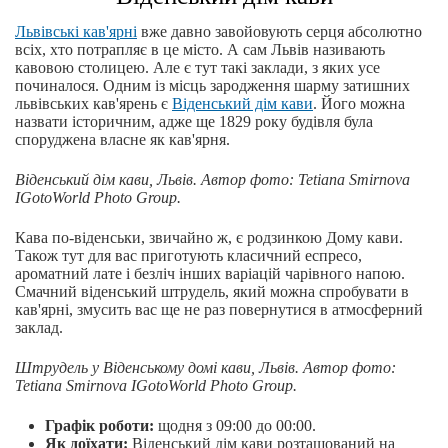
Львівські кав'ярні
вже давно завойовують серця абсолютно
всіх, хто потрапляє в це місто. А сам Львів називають
кавовою столицею. Але є тут такі заклади, з яких усе
починалося. Одним із місць зародження шарму затишних
львівських кав'ярень є
Віденський дім кави
. Його можна
назвати історичним, адже ще 1829 року будівля була
споруджена власне як кав'ярня.
Віденський дім кави, Львів.
Автор фото: Tetiana Smirnova
IGotoWorld Photo Group.
Кава по-віденськи, звичайно ж, є родзинкою Дому кави.
Також тут для вас приготують класичний еспресо,
ароматний лате і безліч інших варіацій чарівного напою.
Смачний віденський штрудель, який можна спробувати в
кав'ярні, змусить вас ще не раз повернутися в атмосферний
заклад.
Штрудель у Віденському домі кави, Львів.
Автор фото:
Tetiana Smirnova IGotoWorld Photo Group.
Графік роботи:
щодня з 09:00 до 00:00.
Як доїхати:
Віденський дім кави розташований на