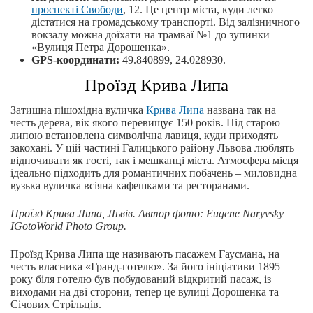
проспекті Свободи
, 12. Це центр міста, куди легко
дістатися на громадському транспорті. Від залізничного
вокзалу можна доїхати на трамваї №1 до зупинки
«Вулиця Петра Дорошенка».
GPS-координати:
49.840899, 24.028930.
Проїзд Крива Липа
Затишна пішохідна вуличка
Крива Липа
названа так на
честь дерева, вік якого перевищує 150 років. Під старою
липою встановлена ​​символічна лавиця, куди приходять
закохані. У цій частині Галицького району Львова люблять
відпочивати як гості, так і мешканці міста. Атмосфера місця
ідеально підходить для романтичних побачень – миловидна
вузька вуличка всіяна кафешками та ресторанами.
Проїзд Крива Липа, Львів.
Автор фото: Eugene Naryvsky
IGotoWorld Photo Group.
Проїзд Крива Липа ще називають пасажем Гаусмана, на
честь власника «Гранд-готелю». За його ініціативи 1895
року біля готелю був побудований відкритий пасаж, із
виходами на дві сторони, тепер це вулиці Дорошенка та
Січових Стрільців.