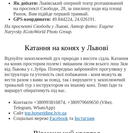
Як доїхати:
Львівський оперний театр розташований
на проспекті Свободи, 28, за хвилину ходи від площі
Ринок. Вам підійде перший трамвай.
GPS-координати:
49.844224, 24.026191.
На проспекті Свободи у Львові.
Автор
фото
: Eugene
Naryvsky IGotoWorld Photo Group.
Катання на конях у Львові
Відчуйте захоплюючий дух природи з висоти сідла. Катання
на конях просторим полем і змішаним лісом всього лиш 3км
від Львова у с.Зубра. Попередньо забронюйте прогулянку у
інструктора та уточність свої побажання - коня можуть як
вести разом з вами за повід, так і вирушите у захоплюючий
тривалий тур з інструктором на іншому коні. Темп їзди та
маршрут обиратимуть під вас.
Контакти +380993816874, +380979669650 (Viber,
Telegram, WhatsApp)
Сайт
top.horseriding.lviv.ua
Соціальні мережі
Facebook
та
Інстаграм