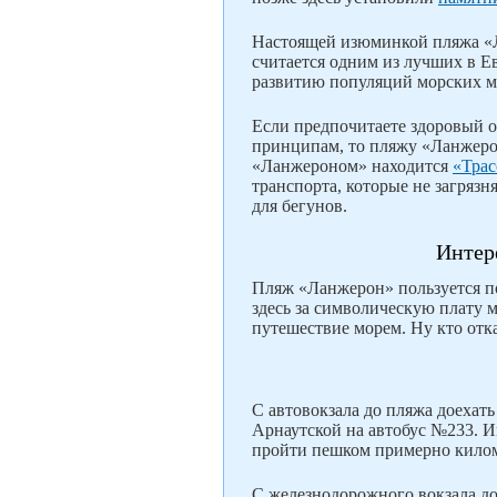
Настоящей изюминкой пляжа «
считается одним из лучших в Е
развитию популяций морских 
Если предпочитаете здоровый о
принципам, то пляжу «Ланжеро
«Ланжероном» находится
«Трас
транспорта, которые не загрязн
для бегунов.
Интер
Пляж «Ланжерон» пользуется по
здесь за символическую плату 
путешествие морем. Ну кто отк
С автовокзала до пляжа доехат
Арнаутской на автобус №233. И
пройти пешком примерно килом
С железнодорожного вокзала до