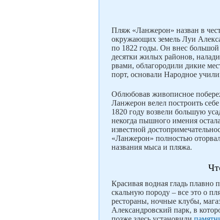
Пляж «Ланжерон» назван в чест
окружающих земель Луи Алекса
по 1822 годы. Он внес большой 
десятки жилых районов, налад
рвами, облагородили дикие мес
порт, основали Народное учили
Облюбовав живописное побереж
Ланжерон велел построить себе 
1820 году возвели большую уса
некогда пышного имения осталас
известной достопримечательнос
«Ланжерон» полностью оторвало
названия мыса и пляжа.
Чт
Красивая водная гладь плавно 
скальную породу – все это о п
рестораны, ночные клубы, мага
Александровский парк, в которо
позже здесь установили
памятн