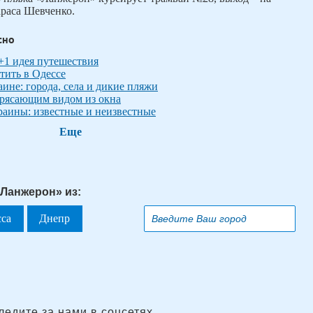
араса Шевченко.
сно
+1 идея путешествия
етить в Одессе
аине: города, села и дикие пляжи
трясающим видом из окна
раины: известные и неизвестные
Еще
«Ланжерон» из:
сса
Днепр
ледите за нами в соцсетях