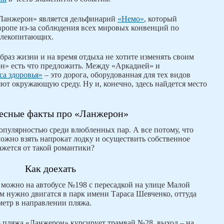
Ланжерон» является дельфинарий
«Немо»
, который
вропе из-за соблюдения всех мировых конвенций по
млекопитающих.
браз жизни и на время отдыха не хотите изменять своим
н» есть что предложить. Между «Аркадией» и
са здоровья»
– это дорога, оборудованная для тех видов
яют окружающую среду. Ну и, конечно, здесь найдется место
есные факты про «Ланжерон»
пулярностью среди влюбленных пар. А все потому, что
можно взять напрокат лодку и осуществить собственное
ажется от такой романтики?
Как доехать
ь можно на автобусе №198 с пересадкой на улице Малой
м нужно двигатся в парк имени Тараса Шевченко, оттуда
етр в направлении пляжа.
 пляжа «Ланжерон» курсирует трамвай №28, выход – на