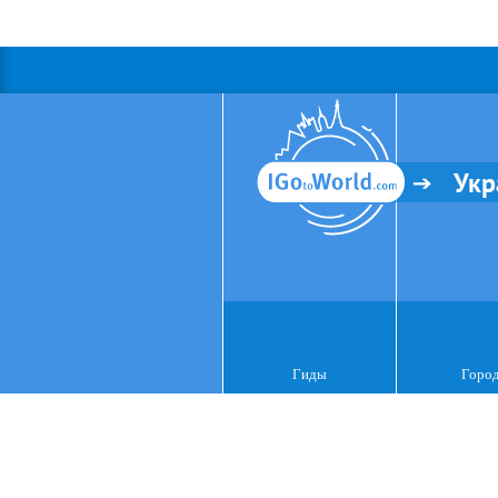
Укр
Гиды
Горо