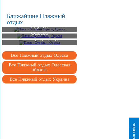
Ближайшие Пляжный
Пляж «Золотой берег»,
отдых
Одесса
Пляж «Лузановка»,
Одесса
Пляж «Отрада», Одесса
Все Пляжный отдых Одесса
Все Пляжный отдых Одесская
область
Все Пляжный отдых Украина
Обратная связь