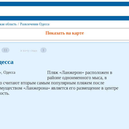
кая область
/
Развлечения Одесса
Показать на карте
11
1
я хочу сюда
десса
Пляж «Ланжерон» расположен в
районе одноименного мыса, в
го считают вторым самым популярным пляжем после
муществом «Ланжерона» является его размещение в центре
ость.