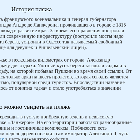
История пляжа
ь французского военачальника и генерал-губернатора
ндра Андре де Ланжерона, проживавшего в городе с 1815
вклад в развитие края. За время его правления построили
или современную инфраструктуру (построили мосты надо
та берега, устроили в Одессе так называемый свободный
ще для девушек и Ришельевский лицей).
ье в нескольких километрах от города, Александр
дачу для отдыха. Уютный кусок берега засадили садом и в
дьбу, на которой побывал Пушкин во время своей ссылки. От
ь только арка на шесть пролетов, которая сегодня является
тью, популярной среди туристов. Впоследствии название
сь от понятия «дача» и стало употребляться в значении
о можно увидеть на пляже
переходит в густую прибрежную зелень и невысокую
ляже «Ланжерон». На его территории работают разнообразные
зины и гостиничные комплексы. Поблизости есть
м первое дерево посадил сам император Александр ІІ, чуть
ик
в честь знаменитого события.