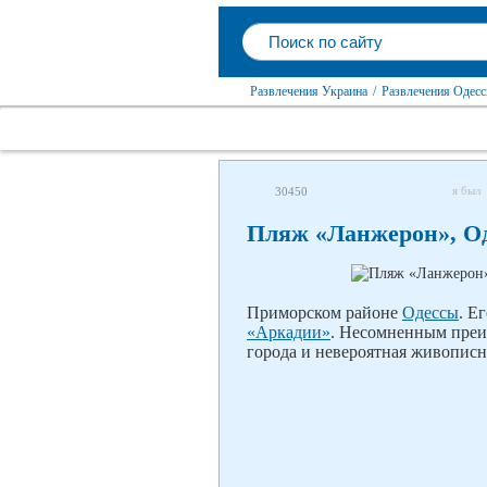
Развлечения Украина
/
Развлечения Одесс
я был
30450
Пляж «Ланжерон», О
Приморском районе
Одессы
. Е
«Аркадии»
. Несомненным преи
города и невероятная живописн