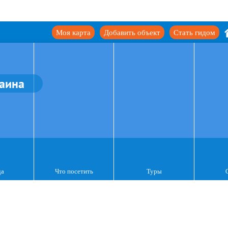
Моя карта
Добавить объект
Стать гидом
аина
да
Что посетить
Туры