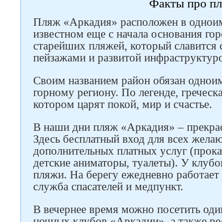
Факты про п
Пляж «Аркадия» расположен в однои
известном еще с начала основания гор
старейших пляжей, который славится
пейзажами и развитой инфраструктур
Своим названием район обязан однои
горному региону. По легенде, греческ
котором царят покой, мир и счастье.
Следите за нами в соцсетях
В наши дни пляж «Аркадия» – прекра
Здесь бесплатный вход для всех жела
дополнительных платных услуг (прока
детские аниматоры, туалеты). У клубо
пляжи. На берегу ежедневно работае
служба спасателей и медпункт.
В вечернее время можно посетить оди
ночных клубов «Аркадии», а также ре