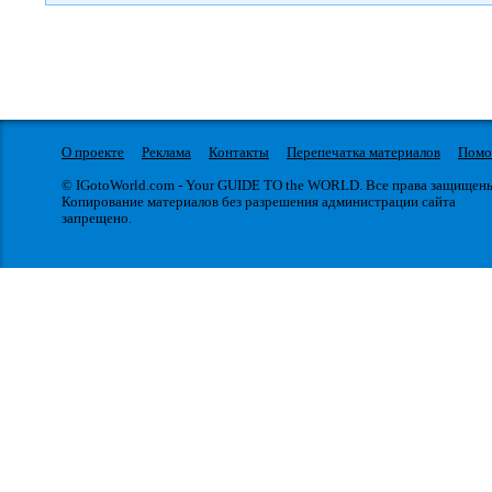
О проекте
Реклама
Контакты
Перепечатка материалов
Пом
© IGotoWorld.com - Your GUIDE TO the WORLD. Все права защищен
Копирование материалов без разрешения администрации сайта
запрещено.