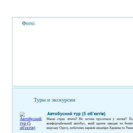
Фото:
Туры и экскурсии
Автобусний тур (5 об'єктів)
Маєш страх літати? Не хочеш труситися у потязі? То
комфортабельний автобус, який здатен швидко та безпе
морську Одесу, побачимо паркові шедеври Харкова та Умані 