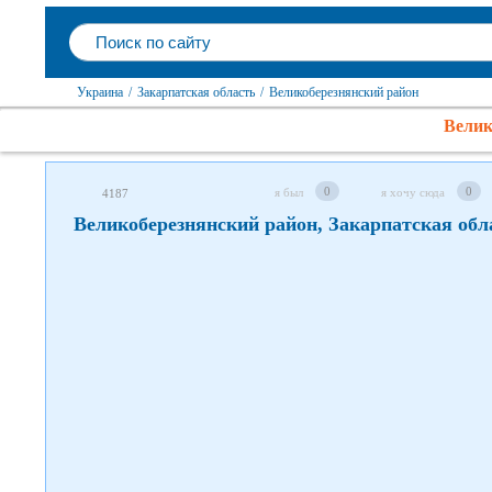
Следите за нами в соцсетях
Украина
/
Закарпатская область
/
Великоберезнянский район
Велик
0
0
я был
я хочу сюда
4187
Великоберезнянский район, Закарпатская обл