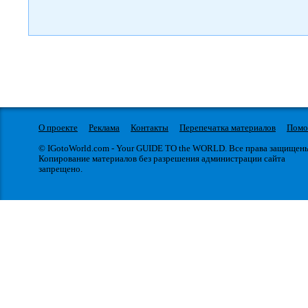
О проекте
Реклама
Контакты
Перепечатка материалов
Пом
© IGotoWorld.com - Your GUIDE TO the WORLD. Все права защищен
Копирование материалов без разрешения администрации сайта
запрещено.