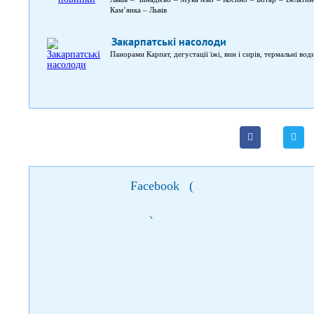
Кам’янка – Львів
Закарпатські насолоди
Панорами Карпат, дегустації їжі, вин і сирів, термальні вод
Facebook
(
)