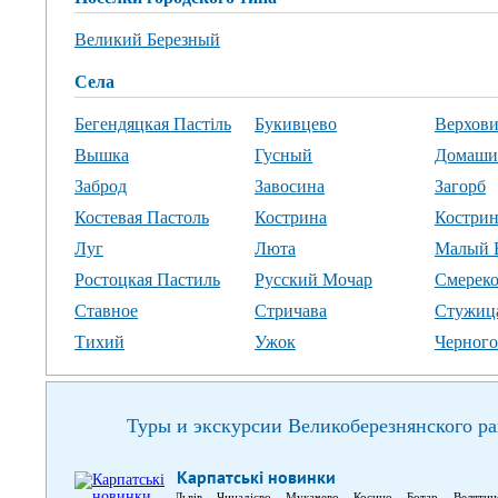
Великий Березный
села
Бегендяцкая Пастіль
Букивцево
Верхови
Вышка
Гусный
Домаши
Заброд
Завосина
Загорб
Костевая Пастоль
Кострина
Кострин
Луг
Люта
Малый 
Ростоцкая Пастиль
Русский Мочар
Смерек
Ставное
Стричава
Стужиц
Тихий
Ужок
Черного
Туры и экскурсии Великоберезнянского р
Карпатські новинки
Львів – Чинадієво – Мукачево – Косино – Ботар – Велят