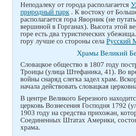
Неподалеку от города располагается
У
природный парк
. К востоку от Больш
располагается гора Яворник (не пута
вершиной в Горганах). Высота этой в
горе есть два туристических убежища
гору лучше со стороны села
Русский 
Храмы Великий Б
Словацкое общество в 1807 году пост
Троицы (улица Штефаника, 41). Во в
войны снаряд слегка задел храм. Вско
начала действовать словацкая церковн
В центре Великого Березного находитс
церковь Вознесения Господня 1792 (у
1903 году на средства прихожан, кото
Соединенных Штатах Америки, состоя
храма.