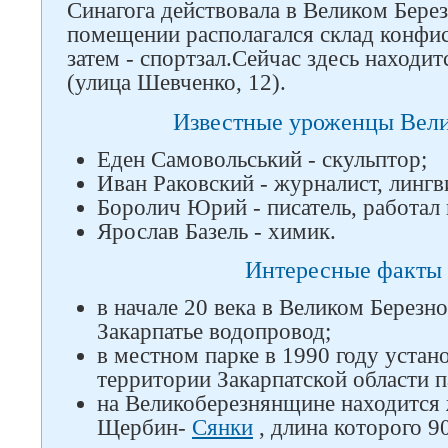
Синагога действовала в Великом Берез
помещении располагался склад конфи
затем - спортзал.Сейчас здесь находи
(улица Шевченко, 12).
Известные уроженцы Вели
Еден Самовольський - скульптор;
Иван Раковский - журналист, лингв
Боролич Юрий - писатель, работал 
Ярослав Базель - химик.
Интересные факты 
в начале 20 века в Великом Березн
Закарпатье водопровод;
в местном парке в 1990 году устан
территории Закарпатской области 
на Великоберезнянщине находится
Щербин-
Сянки
, длина которого 9