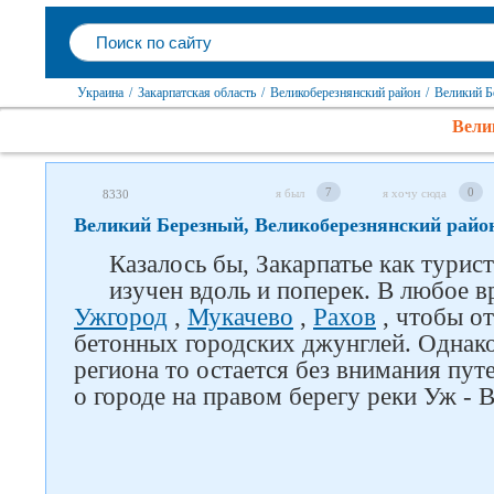
Украина
/
Закарпатская область
/
Великоберезнянский район
/
Великий Б
Вели
7
0
я был
я хочу сюда
8330
Великий Березный, Великоберезнянский райо
Казалось бы, Закарпатье как турис
изучен вдоль и поперек. В любое в
Ужгород
,
Мукачево
,
Рахов
, чтобы о
бетонных городских джунглей. Однако
региона то остается без внимания пут
о городе на правом берегу реки Уж - 