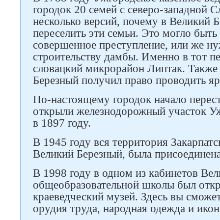
городок 20 семей с северо-западной 
несколько версий, почему в Великий 
переселить эти семьи. Это могло быть
совершенное преступление, или же н
строительству дамбы. Именно в тот пе
словацкий микрорайон Липтак. Также 
Березный получил право проводить я
По-настоящему городок начало перестр
открыли железнодорожный участок У
в 1897 году.
В 1945 году вся территория Закарпатск
Великий Березный, была присоединен
Следите за нами в соцсетях
В 1998 году в одном из кабинетов Ве
общеобразовательной школы был откр
краеведческий музей. Здесь вы сможе
орудия труда, народная одежда и икон