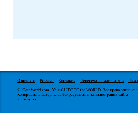
О проекте
Реклама
Контакты
Перепечатка материалов
Пом
© IGotoWorld.com - Your GUIDE TO the WORLD. Все права защищен
Копирование материалов без разрешения администрации сайта
запрещено.