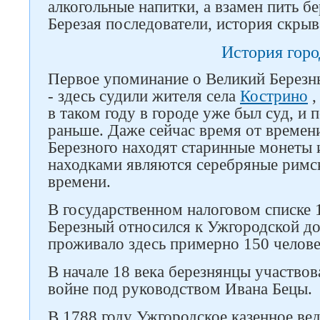
алкогольные напитки, а взамен пить б
Березая последователи, история скрыв
История горо
Первое упоминание о Великий Березн
- здесь судили жителя села
Кострино
,
в таком году в городе уже был суд, и
раньше. Даже сейчас время от времен
Березного находят старинные монеты
находками являются серебряные римск
времени.
В государственном налоговом списке 
Березный относился к Ужгородской до
проживало здесь примерно 150 челове
В начале 18 века березнянцы участво
войне под руководством Ивана Бецы.
В 1788 году Ужгородское казенное ве