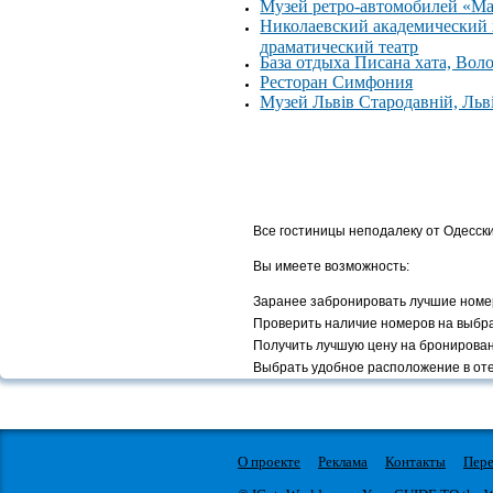
Музей ретро-автомобилей «М
Николаевский академический
драматический театр
База отдыха Писана хата, Вол
Ресторан Симфония
Музей Львів Стародавній, Льв
Все гостиницы неподалеку от Одесск
Вы имеете возможность:
Заранее забронировать лучшие номе
Проверить наличие номеров на выбр
Получить лучшую цену на бронирова
Выбрать удобное расположение в от
О проекте
Реклама
Контакты
Пере