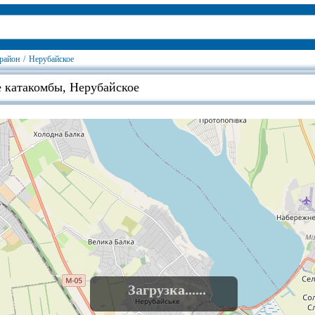
район
/
Нерубайское
 катакомбы, Нерубайское
Загрузка......