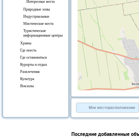
Интересные места
Природные зоны
Индустриальные
Мистические места
Туристические
информационные центры
Храмы
Где поесть
Где остановиться
Курорты и отдых
Развлечения
Культура
Вокзалы
+
−
⇧
©
OpenStreetMap
contributors.
Мое месторасположение
»
Последние добавленные об