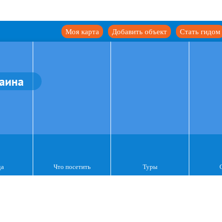
Моя карта
Добавить объект
Стать гидом
аина
да
Что посетить
Туры