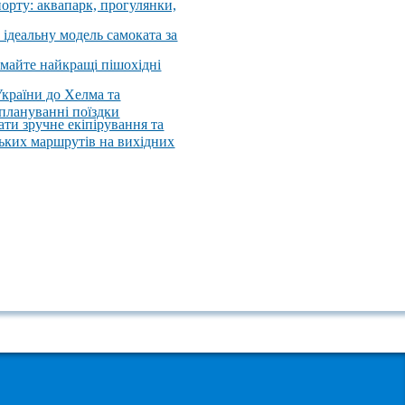
порту: аквапарк, прогулянки,
 ідеальну модель самоката за
имайте найкращі пішохідні
України до Хелма та
 плануванні поїздки
ати зручне екіпірування та
ських маршрутів на вихідних