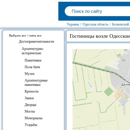
Украина
/
Одесская область
/
Беляевский 
Гостиницы возле Одесские
Выбрать все / снять все
Достопримечательности
Архитектурно-
исторические
Памятники
Поля битв
Музеи
Архитектурные
памятники
Крепости
Замки
Дворцы
Мосты
Мемориалы
Усадьбы