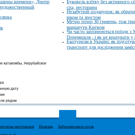
ашины времени», Днепр
Буковель влітку без активного с
 художественный
спа, ресторани
Незабутній подарунок: як обрати
осянка
віком та зростом
Метро тепер 30 гривень, тож тр
маршрути Києвом
ів
Чи часто запізнюються поїзди з 
Перемишля - і як це врахувати у
Екотуризм в Україні: як підготув
транспорт для дослідження замі
ие катакомбы, Нерубайское
ра
анную дату
ние
еле рядом
печатка материалов
Помощь
Забронировать отель